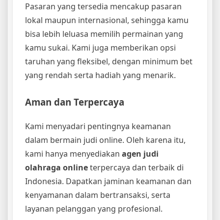
Pasaran yang tersedia mencakup pasaran
lokal maupun internasional, sehingga kamu
bisa lebih leluasa memilih permainan yang
kamu sukai. Kami juga memberikan opsi
taruhan yang fleksibel, dengan minimum bet
yang rendah serta hadiah yang menarik.
Aman dan Terpercaya
Kami menyadari pentingnya keamanan
dalam bermain judi online. Oleh karena itu,
kami hanya menyediakan
agen judi
olahraga online
terpercaya dan terbaik di
Indonesia. Dapatkan jaminan keamanan dan
kenyamanan dalam bertransaksi, serta
layanan pelanggan yang profesional.