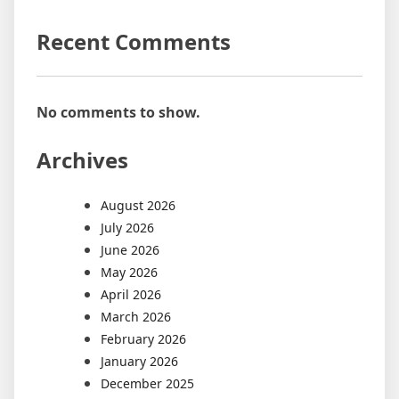
Recent Comments
No comments to show.
Archives
August 2026
July 2026
June 2026
May 2026
April 2026
March 2026
February 2026
January 2026
December 2025