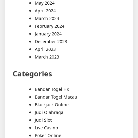
May 2024
April 2024
March 2024
February 2024
January 2024
December 2023
April 2023
March 2023
Categories
Bandar Togel HK
Bandar Togel Macau
Blackjack Online
Judi Olahraga
Judi Slot
Live Casino
Poker Online