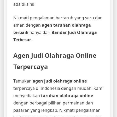
ada di sini!
Nikmati pengalaman bertaruh yang seru dan
aman dengan
agen taruhan olahraga
terbaik
hanya dari
Bandar Judi Olahraga
Terbesar
.
Agen Judi Olahraga Online
Terpercaya
Temukan
agen judi olahraga online
terpercaya di Indonesia dengan mudah. Kami
menyediakan
taruhan olahraga online
dengan berbagai pilihan permainan dan
pasaran yang lengkap. Nikmati pengalaman