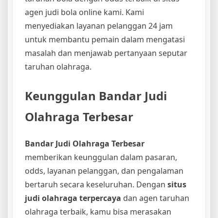
agen judi bola online kami. Kami
menyediakan layanan pelanggan 24 jam
untuk membantu pemain dalam mengatasi
masalah dan menjawab pertanyaan seputar
taruhan olahraga.
Keunggulan Bandar Judi
Olahraga Terbesar
Bandar Judi Olahraga Terbesar
memberikan keunggulan dalam pasaran,
odds, layanan pelanggan, dan pengalaman
bertaruh secara keseluruhan. Dengan
situs
judi olahraga terpercaya
dan agen taruhan
olahraga terbaik, kamu bisa merasakan