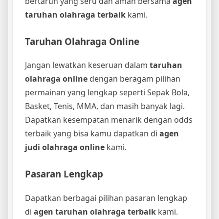
bertaruh yang seru dan aman bersama
agen
taruhan olahraga terbaik
kami.
Taruhan Olahraga Online
Jangan lewatkan keseruan dalam
taruhan
olahraga online
dengan beragam pilihan
permainan yang lengkap seperti Sepak Bola,
Basket, Tenis, MMA, dan masih banyak lagi.
Dapatkan kesempatan menarik dengan odds
terbaik yang bisa kamu dapatkan di
agen
judi olahraga online
kami.
Pasaran Lengkap
Dapatkan berbagai pilihan pasaran lengkap
di
agen taruhan olahraga terbaik
kami.