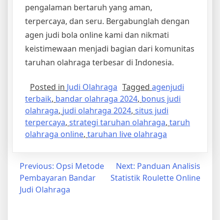
pengalaman bertaruh yang aman,
terpercaya, dan seru. Bergabunglah dengan
agen judi bola online kami dan nikmati
keistimewaan menjadi bagian dari komunitas
taruhan olahraga terbesar di Indonesia.
Posted in
Judi Olahraga
Tagged
agenjudi
terbaik
,
bandar olahraga 2024
,
bonus judi
olahraga
,
judi olahraga 2024
,
situs judi
terpercaya
,
strategi taruhan olahraga
,
taruh
olahraga online
,
taruhan live olahraga
Post
Previous:
Opsi Metode
Next:
Panduan Analisis
Pembayaran Bandar
Statistik Roulette Online
navigation
Judi Olahraga