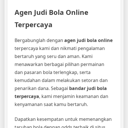
Agen Judi Bola Online
Terpercaya
Bergabunglah dengan
agen judi bola online
terpercaya kami dan nikmati pengalaman
bertaruh yang seru dan aman. Kami
menawarkan berbagai pilihan permainan
dan pasaran bola terlengkap, serta
kemudahan dalam melakukan setoran dan
penarikan dana. Sebagai
bandar judi bola
terpercaya
, kami menjamin keamanan dan
kenyamanan saat kamu bertaruh.
Dapatkan kesempatan untuk memenangkan
taruhan bola dengan odds terbaik di situs