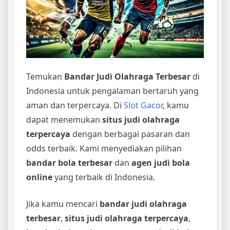
Temukan
Bandar Judi Olahraga Terbesar
di
Indonesia untuk pengalaman bertaruh yang
aman dan terpercaya. Di
Slot Gacor
, kamu
dapat menemukan
situs judi olahraga
terpercaya
dengan berbagai pasaran dan
odds terbaik. Kami menyediakan pilihan
bandar bola terbesar
dan
agen judi bola
online
yang terbaik di Indonesia.
Jika kamu mencari
bandar judi olahraga
terbesar
,
situs judi olahraga terpercaya
,