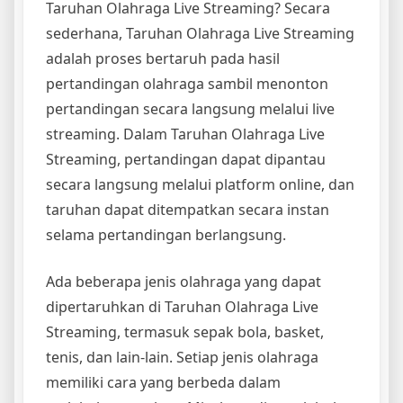
Taruhan Olahraga Live Streaming? Secara
sederhana, Taruhan Olahraga Live Streaming
adalah proses bertaruh pada hasil
pertandingan olahraga sambil menonton
pertandingan secara langsung melalui live
streaming. Dalam Taruhan Olahraga Live
Streaming, pertandingan dapat dipantau
secara langsung melalui platform online, dan
taruhan dapat ditempatkan secara instan
selama pertandingan berlangsung.
Ada beberapa jenis olahraga yang dapat
dipertaruhkan di Taruhan Olahraga Live
Streaming, termasuk sepak bola, basket,
tenis, dan lain-lain. Setiap jenis olahraga
memiliki cara yang berbeda dalam