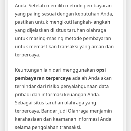
Anda. Setelah memilih metode pembayaran
yang paling sesuai dengan kebutuhan Anda,
pastikan untuk mengikuti langkah-langkah
yang dijelaskan di situs taruhan olahraga
untuk masing-masing metode pembayaran
untuk memastikan transaksi yang aman dan
terpercaya.
Keuntungan lain dari menggunakan
opsi
pembayaran terpercaya
adalah Anda akan
terhindar dari risiko penyalahgunaan data
pribadi dan informasi keuangan Anda.
Sebagai situs taruhan olahraga yang
terpercaya, Bandar Judi Olahraga menjamin
kerahasiaan dan keamanan informasi Anda
selama pengolahan transaksi.