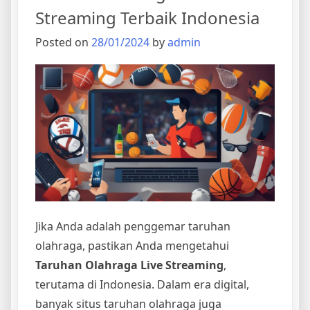
Olahraga
Streaming Terbaik Indonesia
Posted on
28/01/2024
by
admin
Jika Anda adalah penggemar taruhan
olahraga, pastikan Anda mengetahui
Taruhan Olahraga Live Streaming
,
terutama di Indonesia. Dalam era digital,
banyak situs taruhan olahraga juga