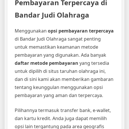
Pembayaran Terpercaya di
Bandar Judi Olahraga
Menggunakan
opsi pembayaran terpercaya
di Bandar Judi Olahraga sangat penting
untuk memastikan keamanan metode
pembayaran yang digunakan. Ada banyak
daftar metode pembayaran
yang tersedia
untuk dipilih di situs taruhan olahraga ini,
dan di sini kami akan memberikan gambaran
tentang keunggulan menggunakan opsi
pembayaran yang aman dan terpercaya.
Pilihannya termasuk transfer bank, e-wallet,
dan kartu kredit. Anda juga dapat memilih
opsi lain tergantung pada area geografis