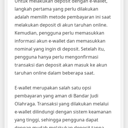
Untuk melakukan deposit dengan e-wallet,
langkah pertama yang perlu dilakukan
adalah memilih metode pembayaran ini saat
melakukan deposit di akun taruhan online.
Kemudian, pengguna perlu memasukkan
informasi akun e-wallet dan memasukkan
nominal yang ingin di deposit. Setelah itu,
pengguna hanya perlu mengonfirmasi
transaksi dan deposit akan masuk ke akun
taruhan online dalam beberapa saat.
E-wallet merupakan salah satu opsi
pembayaran yang aman di Bandar Judi
Olahraga. Transaksi yang dilakukan melalui
e-wallet dilindungi dengan sistem keamanan
yang tinggi, sehingga pengguna dapat
dengan mudah melakukan deposit tanpa