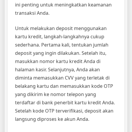
ini penting untuk meningkatkan keamanan
transaksi Anda.
Untuk melakukan deposit menggunakan
kartu kredit, langkah-langkahnya cukup
sederhana. Pertama kali, tentukan jumlah
deposit yang ingin dilakukan. Setelah itu,
masukkan nomor kartu kredit Anda di
halaman kasir. Selanjutnya, Anda akan
diminta memasukkan CVV yang terletak di
belakang kartu dan memasukkan kode OTP
yang dikirim ke nomor telepon yang
terdaftar di bank penerbit kartu kredit Anda.
Setelah kode OTP terverifikasi, deposit akan
langsung diproses ke akun Anda.