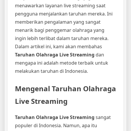
menawarkan layanan live streaming saat
pengguna menjalankan taruhan mereka. Ini
memberikan pengalaman yang sangat
menarik bagi penggemar olahraga yang
ingin lebih terlibat dalam taruhan mereka.
Dalam artikel ini, kami akan membahas
Taruhan Olahraga Live Streaming
dan
mengapa ini adalah metode terbaik untuk
melakukan taruhan di Indonesia.
Mengenal Taruhan Olahraga
Live Streaming
Taruhan Olahraga Live Streaming
sangat
populer di Indonesia. Namun, apa itu