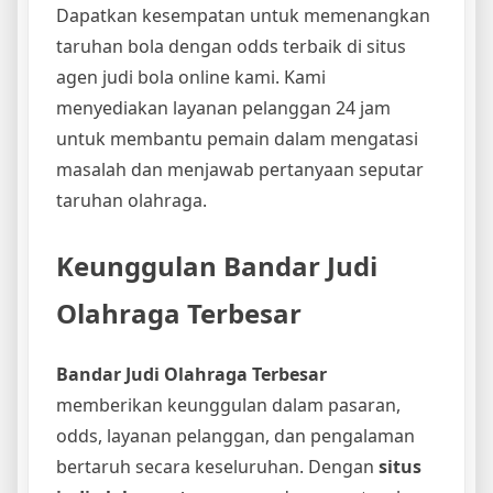
Dapatkan kesempatan untuk memenangkan
taruhan bola dengan odds terbaik di situs
agen judi bola online kami. Kami
menyediakan layanan pelanggan 24 jam
untuk membantu pemain dalam mengatasi
masalah dan menjawab pertanyaan seputar
taruhan olahraga.
Keunggulan Bandar Judi
Olahraga Terbesar
Bandar Judi Olahraga Terbesar
memberikan keunggulan dalam pasaran,
odds, layanan pelanggan, dan pengalaman
bertaruh secara keseluruhan. Dengan
situs