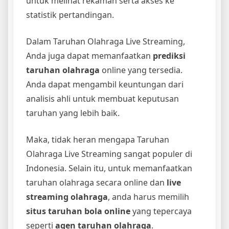
untuk melihat rekaman serta akses ke
statistik pertandingan.
Dalam Taruhan Olahraga Live Streaming,
Anda juga dapat memanfaatkan
prediksi
taruhan olahraga
online yang tersedia.
Anda dapat mengambil keuntungan dari
analisis ahli untuk membuat keputusan
taruhan yang lebih baik.
Maka, tidak heran mengapa Taruhan
Olahraga Live Streaming sangat populer di
Indonesia. Selain itu, untuk memanfaatkan
taruhan olahraga secara online dan
live
streaming olahraga
, anda harus memilih
situs taruhan bola online
yang tepercaya
seperti
agen taruhan olahraga
.