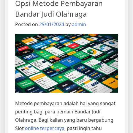
Opsi Metode Pembayaran
di
Indonesia
Bandar Judi Olahraga
Posted on
29/01/2024
by
admin
Metode pembayaran adalah hal yang sangat
penting bagi para pemain Bandar Judi
Olahraga. Bagi kalian yang baru bergabung
Slot
online terpercaya
, pasti ingin tahu