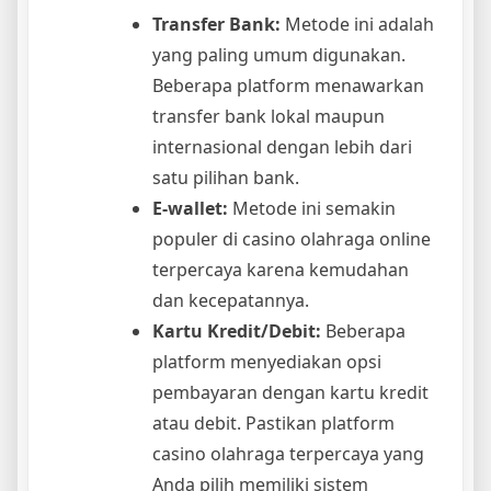
Transfer Bank:
Metode ini adalah
yang paling umum digunakan.
Beberapa platform menawarkan
transfer bank lokal maupun
internasional dengan lebih dari
satu pilihan bank.
E-wallet:
Metode ini semakin
populer di casino olahraga online
terpercaya karena kemudahan
dan kecepatannya.
Kartu Kredit/Debit:
Beberapa
platform menyediakan opsi
pembayaran dengan kartu kredit
atau debit. Pastikan platform
casino olahraga terpercaya yang
Anda pilih memiliki sistem