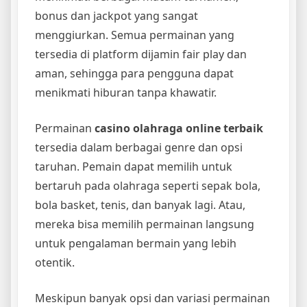
bonus dan jackpot yang sangat
menggiurkan. Semua permainan yang
tersedia di platform dijamin fair play dan
aman, sehingga para pengguna dapat
menikmati hiburan tanpa khawatir.
Permainan
casino olahraga online terbaik
tersedia dalam berbagai genre dan opsi
taruhan. Pemain dapat memilih untuk
bertaruh pada olahraga seperti sepak bola,
bola basket, tenis, dan banyak lagi. Atau,
mereka bisa memilih permainan langsung
untuk pengalaman bermain yang lebih
otentik.
Meskipun banyak opsi dan variasi permainan