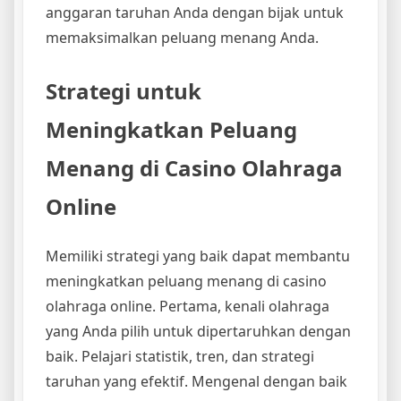
anggaran taruhan Anda dengan bijak untuk
memaksimalkan peluang menang Anda.
Strategi untuk
Meningkatkan Peluang
Menang di Casino Olahraga
Online
Memiliki strategi yang baik dapat membantu
meningkatkan peluang menang di casino
olahraga online. Pertama, kenali olahraga
yang Anda pilih untuk dipertaruhkan dengan
baik. Pelajari statistik, tren, dan strategi
taruhan yang efektif. Mengenal dengan baik