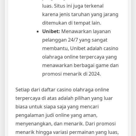
luas. Situs ini juga terkenal
karena jenis taruhan yang jarang
ditemukan di tempat lain.
Unibet:
Menawarkan layanan
pelanggan 24/7 yang sangat
membantu, Unibet adalah casino
olahraga online terpercaya yang
menawarkan berbagai game dan
promosi menarik di 2024.
Setiap dari daftar casino olahraga online
terpercaya di atas adalah pilihan yang luar
biasa untuk siapa saja yang mencari
pengalaman judi online yang aman,
menyenangkan, dan menarik. Dari promosi
menarik hingga variasi permainan yang luas,