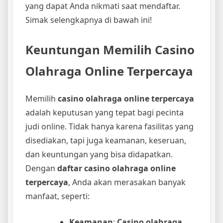
yang dapat Anda nikmati saat mendaftar.
Simak selengkapnya di bawah ini!
Keuntungan Memilih Casino
Olahraga Online Terpercaya
Memilih
casino olahraga online terpercaya
adalah keputusan yang tepat bagi pecinta
judi online. Tidak hanya karena fasilitas yang
disediakan, tapi juga keamanan, keseruan,
dan keuntungan yang bisa didapatkan.
Dengan
daftar casino olahraga online
terpercaya
, Anda akan merasakan banyak
manfaat, seperti:
Keamanan
:
Casino olahraga