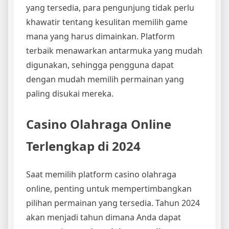
yang tersedia, para pengunjung tidak perlu
khawatir tentang kesulitan memilih game
mana yang harus dimainkan. Platform
terbaik menawarkan antarmuka yang mudah
digunakan, sehingga pengguna dapat
dengan mudah memilih permainan yang
paling disukai mereka.
Casino Olahraga Online
Terlengkap di 2024
Saat memilih platform casino olahraga
online, penting untuk mempertimbangkan
pilihan permainan yang tersedia. Tahun 2024
akan menjadi tahun dimana Anda dapat