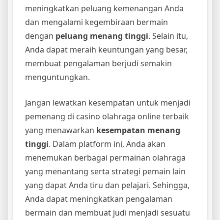
meningkatkan peluang kemenangan Anda
dan mengalami kegembiraan bermain
dengan
peluang menang tinggi
. Selain itu,
Anda dapat meraih keuntungan yang besar,
membuat pengalaman berjudi semakin
menguntungkan.
Jangan lewatkan kesempatan untuk menjadi
pemenang di casino olahraga online terbaik
yang menawarkan
kesempatan menang
tinggi
. Dalam platform ini, Anda akan
menemukan berbagai permainan olahraga
yang menantang serta strategi pemain lain
yang dapat Anda tiru dan pelajari. Sehingga,
Anda dapat meningkatkan pengalaman
bermain dan membuat judi menjadi sesuatu