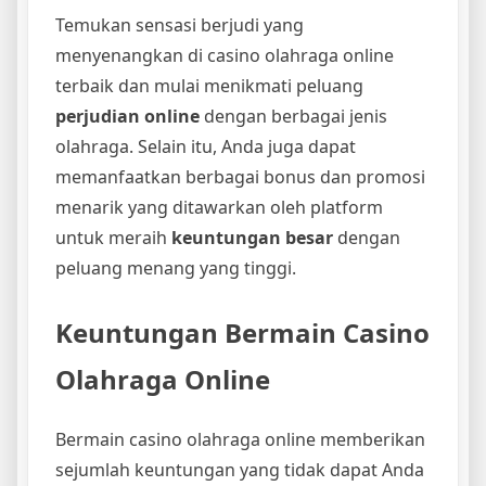
Temukan sensasi berjudi yang
menyenangkan di casino olahraga online
terbaik dan mulai menikmati peluang
perjudian online
dengan berbagai jenis
olahraga. Selain itu, Anda juga dapat
memanfaatkan berbagai bonus dan promosi
menarik yang ditawarkan oleh platform
untuk meraih
keuntungan besar
dengan
peluang menang yang tinggi.
Keuntungan Bermain Casino
Olahraga Online
Bermain casino olahraga online memberikan
sejumlah keuntungan yang tidak dapat Anda