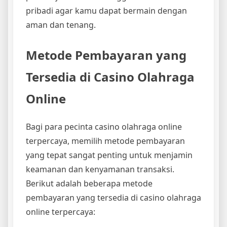
pribadi agar kamu dapat bermain dengan
aman dan tenang.
Metode Pembayaran yang
Tersedia di Casino Olahraga
Online
Bagi para pecinta casino olahraga online
terpercaya, memilih metode pembayaran
yang tepat sangat penting untuk menjamin
keamanan dan kenyamanan transaksi.
Berikut adalah beberapa metode
pembayaran yang tersedia di casino olahraga
online terpercaya: