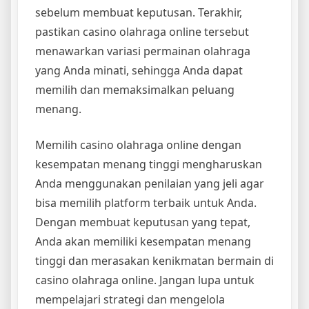
sebelum membuat keputusan. Terakhir,
pastikan casino olahraga online tersebut
menawarkan variasi permainan olahraga
yang Anda minati, sehingga Anda dapat
memilih dan memaksimalkan peluang
menang.
Memilih casino olahraga online dengan
kesempatan menang tinggi mengharuskan
Anda menggunakan penilaian yang jeli agar
bisa memilih platform terbaik untuk Anda.
Dengan membuat keputusan yang tepat,
Anda akan memiliki kesempatan menang
tinggi dan merasakan kenikmatan bermain di
casino olahraga online. Jangan lupa untuk
mempelajari strategi dan mengelola