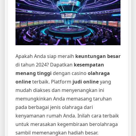
Apakah Anda siap meraih
keuntungan besar
di tahun 2024? Dapatkan
kesempatan
menang tinggi
dengan casino
olahraga
online
terbaik. Platform
judi online
yang
mudah diakses dan menyenangkan ini
memungkinkan Anda memasang taruhan
pada berbagai jenis olahraga dari
kenyamanan rumah Anda. Inilah cara terbaik
untuk merasakan kegembiraan berolahraga
sambil memenangkan hadiah besar.