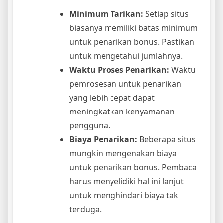
Minimum Tarikan:
Setiap situs
biasanya memiliki batas minimum
untuk penarikan bonus. Pastikan
untuk mengetahui jumlahnya.
Waktu Proses Penarikan:
Waktu
pemrosesan untuk penarikan
yang lebih cepat dapat
meningkatkan kenyamanan
pengguna.
Biaya Penarikan:
Beberapa situs
mungkin mengenakan biaya
untuk penarikan bonus. Pembaca
harus menyelidiki hal ini lanjut
untuk menghindari biaya tak
terduga.