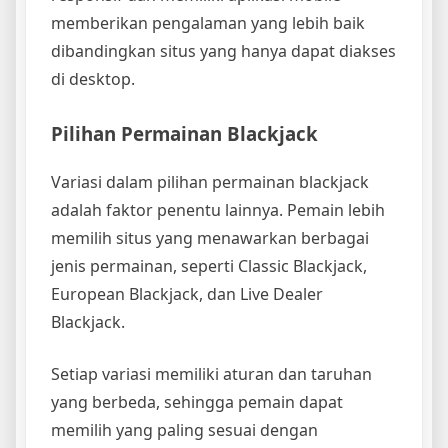
memberikan pengalaman yang lebih baik
dibandingkan situs yang hanya dapat diakses
di desktop.
Pilihan Permainan Blackjack
Variasi dalam pilihan permainan blackjack
adalah faktor penentu lainnya. Pemain lebih
memilih situs yang menawarkan berbagai
jenis permainan, seperti Classic Blackjack,
European Blackjack, dan Live Dealer
Blackjack.
Setiap variasi memiliki aturan dan taruhan
yang berbeda, sehingga pemain dapat
memilih yang paling sesuai dengan