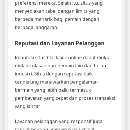
preferensi mereka. Selain itu, situs yang
menyediakan tabel dengan limits yang
berbeda menarik bagi pemain dengan
berbagai anggaran.
Reputasi dan Layanan Pelanggan
Reputasi situs blackjack online dapat diukur
melalui ulasan dari pemain lain dan forum
industri. Situs dengan reputasi baik
cenderung menawarkan pengalaman
bermain yang lebih baik, termasuk
pembayaran yang cepat dan proses transaksi
yang lancar.
Layanan pelanggan yang responsif juga
sangat penting. Pemain harus dapat