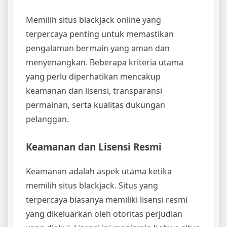
Memilih situs blackjack online yang
terpercaya penting untuk memastikan
pengalaman bermain yang aman dan
menyenangkan. Beberapa kriteria utama
yang perlu diperhatikan mencakup
keamanan dan lisensi, transparansi
permainan, serta kualitas dukungan
pelanggan.
Keamanan dan Lisensi Resmi
Keamanan adalah aspek utama ketika
memilih situs blackjack. Situs yang
terpercaya biasanya memiliki lisensi resmi
yang dikeluarkan oleh otoritas perjudian