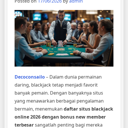
Posted on
17/06/2026
by
admin
Decoconsailo
– Dalam dunia permainan
daring, blackjack tetap menjadi favorit
banyak pemain. Dengan banyaknya situs
yang menawarkan berbagai pengalaman
bermain, menemukan
daftar situs blackjack
online 2026 dengan bonus new member
terbesar
sangatlah penting bagi mereka