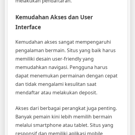
melakukan pendaftaran.
Kemudahan Akses dan User
Interface
Kemudahan akses sangat mempengaruhi
pengalaman bermain. Situs yang baik harus
memiliki desain user-friendly yang
memudahkan navigasi. Pengguna harus
dapat menemukan permainan dengan cepat
dan tidak mengalami kesulitan saat
mendaftar atau melakukan deposit.
Akses dari berbagai perangkat juga penting.
Banyak pemain kini lebih memilih bermain
melalui smartphone atau tablet. Situs yang
responsif dan memiliki aplikasi mobile