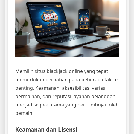
Memilih situs blackjack online yang tepat
memerlukan perhatian pada beberapa faktor
penting. Keamanan, aksesibilitas, variasi
permainan, dan reputasi layanan pelanggan
menjadi aspek utama yang perlu ditinjau oleh
pemain.
Keamanan dan Lisensi