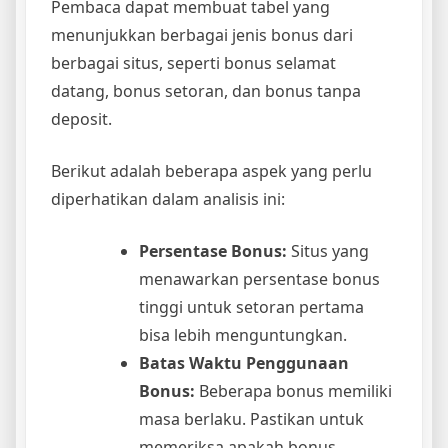
Pembaca dapat membuat tabel yang
menunjukkan berbagai jenis bonus dari
berbagai situs, seperti bonus selamat
datang, bonus setoran, dan bonus tanpa
deposit.
Berikut adalah beberapa aspek yang perlu
diperhatikan dalam analisis ini:
Persentase Bonus:
Situs yang
menawarkan persentase bonus
tinggi untuk setoran pertama
bisa lebih menguntungkan.
Batas Waktu Penggunaan
Bonus:
Beberapa bonus memiliki
masa berlaku. Pastikan untuk
memeriksa apakah bonus