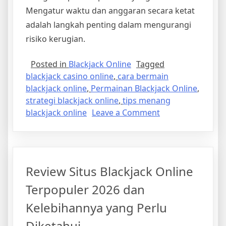
Mengatur waktu dan anggaran secara ketat
adalah langkah penting dalam mengurangi
risiko kerugian.
Posted in
Blackjack Online
Tagged
blackjack casino online
,
cara bermain
blackjack online
,
Permainan Blackjack Online
,
strategi blackjack online
,
tips menang
on
blackjack online
Leave a Comment
Daftar
Situs
Blackjack
Online
Review Situs Blackjack Online
2026
dengan
Terpopuler 2026 dan
Bonus
Kelebihannya yang Perlu
New
Member
Diketahui