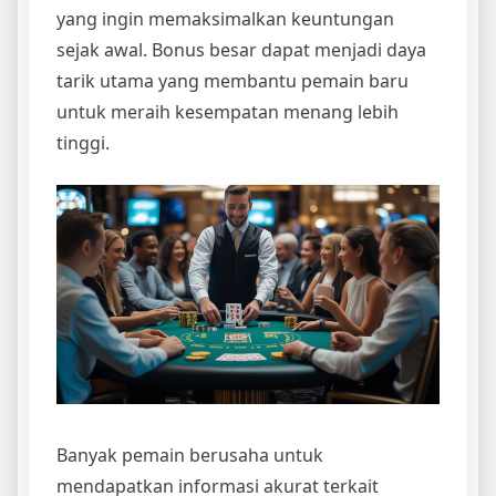
yang ingin memaksimalkan keuntungan
sejak awal. Bonus besar dapat menjadi daya
tarik utama yang membantu pemain baru
untuk meraih kesempatan menang lebih
tinggi.
Banyak pemain berusaha untuk
mendapatkan informasi akurat terkait