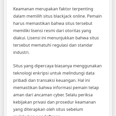
Keamanan merupakan faktor terpenting
dalam memilih situs blackjack online. Pemain
harus memastikan bahwa situs tersebut
memiliki lisensi resmi dari otoritas yang
diakui. Lisensi ini menunjukkan bahwa situs
tersebut mematuhi regulasi dan standar
industri.
Situs yang dipercaya biasanya menggunakan
teknologi enkripsi untuk melindungi data
pribadi dan transaksi keuangan. Hal ini
memastikan bahwa informasi pemain tetap
aman dari ancaman cyber. Selalu periksa
kebijakan privasi dan prosedur keamanan
yang diterapkan oleh situs sebelum