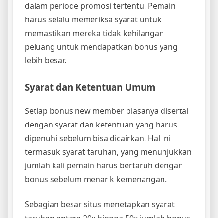
dalam periode promosi tertentu. Pemain
harus selalu memeriksa syarat untuk
memastikan mereka tidak kehilangan
peluang untuk mendapatkan bonus yang
lebih besar.
Syarat dan Ketentuan Umum
Setiap bonus new member biasanya disertai
dengan syarat dan ketentuan yang harus
dipenuhi sebelum bisa dicairkan. Hal ini
termasuk syarat taruhan, yang menunjukkan
jumlah kali pemain harus bertaruh dengan
bonus sebelum menarik kemenangan.
Sebagian besar situs menetapkan syarat