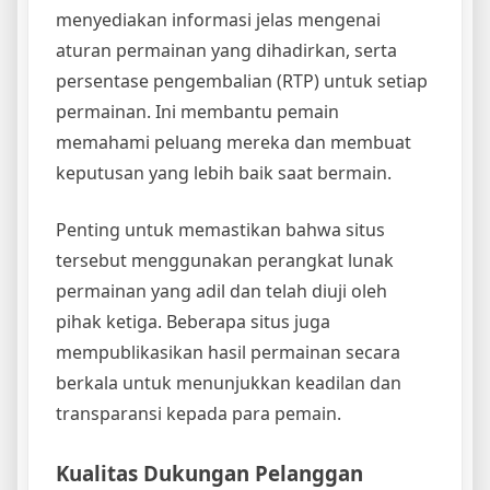
menyediakan informasi jelas mengenai
aturan permainan yang dihadirkan, serta
persentase pengembalian (RTP) untuk setiap
permainan. Ini membantu pemain
memahami peluang mereka dan membuat
keputusan yang lebih baik saat bermain.
Penting untuk memastikan bahwa situs
tersebut menggunakan perangkat lunak
permainan yang adil dan telah diuji oleh
pihak ketiga. Beberapa situs juga
mempublikasikan hasil permainan secara
berkala untuk menunjukkan keadilan dan
transparansi kepada para pemain.
Kualitas Dukungan Pelanggan