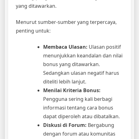
yang ditawarkan.
Menurut sumber-sumber yang terpercaya,
penting untuk:
Membaca Ulasan:
Ulasan positif
menunjukkan keandalan dan nilai
bonus yang ditawarkan.
Sedangkan ulasan negatif harus
diteliti lebih lanjut.
Menilai Kriteria Bonus:
Pengguna sering kali berbagi
informasi tentang cara bonus
dapat diperoleh atau dibatalkan.
Diskusi di Forum:
Bergabung
dengan forum atau komunitas