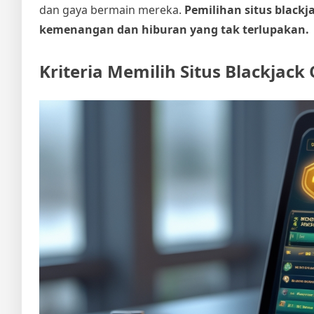
dan gaya bermain mereka.
Pemilihan situs black
kemenangan dan hiburan yang tak terlupakan.
Kriteria Memilih Situs Blackjack