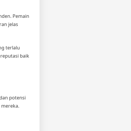
enden. Pemain
an jelas
g terlalu
 reputasi baik
dan potensi
 mereka.