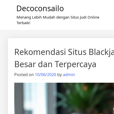
Skip
Decoconsailo
to
content
Menang Lebih Mudah dengan Situs Judi Online
Terbaik!
Rekomendasi Situs Blackj
Besar dan Terpercaya
Posted on
10/06/2026
by
admin