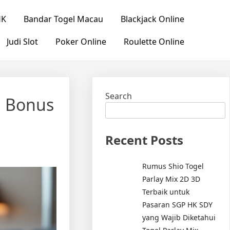
HK
Bandar Togel Macau
Blackjack Online
Judi Slot
Poker Online
Roulette Online
Search
n Bonus
Recent Posts
Rumus Shio Togel
Parlay Mix 2D 3D
Terbaik untuk
Pasaran SGP HK SDY
yang Wajib Diketahui