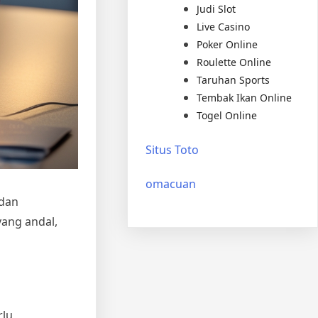
Judi Slot
Live Casino
Poker Online
Roulette Online
Taruhan Sports
Tembak Ikan Online
Togel Online
Situs Toto
omacuan
 dan
yang andal,
rlu