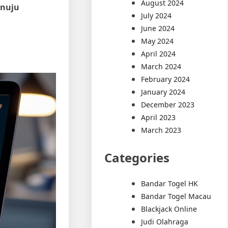
August 2024
enuju
July 2024
June 2024
May 2024
April 2024
March 2024
February 2024
January 2024
December 2023
April 2023
March 2023
Categories
Bandar Togel HK
Bandar Togel Macau
Blackjack Online
Judi Olahraga