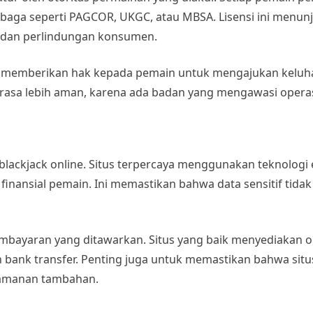
lembaga seperti PAGCOR, UKGC, atau MBSA. Lisensi ini menu
ay dan perlindungan konsumen.
ng, memberikan hak kepada pemain untuk mengajukan keluh
merasa lebih aman, karena ada badan yang mengawasi operas
blackjack online. Situs terpercaya menggunakan teknologi 
 finansial pemain. Ini memastikan bahwa data sensitif tid
mbayaran yang ditawarkan. Situs yang baik menyediakan op
an bank transfer. Penting juga untuk memastikan bahwa situ
eamanan tambahan.