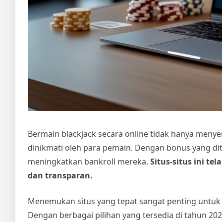
Bermain blackjack secara online tidak hanya meny
dinikmati oleh para pemain. Dengan bonus yang 
meningkatkan bankroll mereka.
Situs-situs ini t
dan transparan.
Menemukan situs yang tepat sangat penting unt
Dengan berbagai pilihan yang tersedia di tahun 202