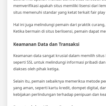
memverifikasi apakah situs memiliki lisensi dari 
situs memenuhi standar yang ketat terkait fair pl
Hal ini juga melindungi pemain dari praktik cura
Ketika bermain di situs berlisensi, pemain dapat 
Keamanan Data dan Transaksi
Keamanan data sangat krusial dalam memilih situs 
seperti SSL untuk melindungi informasi pribadi dan
diakses oleh pihak ketiga.
Selain itu, pemain sebaiknya memeriksa metode pe
yang aman, seperti kartu kredit, dompet digital, d
kebijakan perlindungan terhadap penipuan dan k