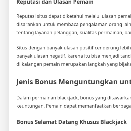
Reputasi dan Ulasan Pemain
Reputasi situs dapat diketahui melalui ulasan pem
disarankan untuk membaca pengalaman orang lain
tentang layanan pelanggan, kualitas permainan, da
Situs dengan banyak ulasan positif cenderung lebih
banyak ulasan negatif, karena itu bisa menjadi tand
di kalangan pemain merupakan langkah yang bijak
Jenis Bonus Menguntungkan unt
Dalam permainan blackjack, bonus yang ditawarka
keuntungan. Pemain dapat memanfaatkan berbagai
Bonus Selamat Datang Khusus Blackjack