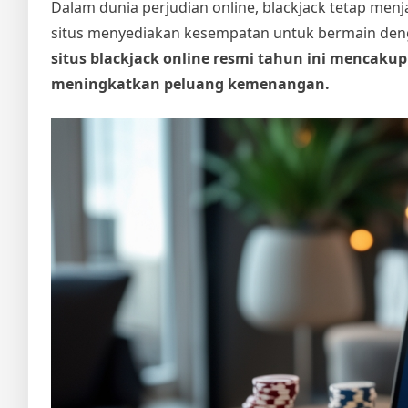
Dalam dunia perjudian online, blackjack tetap men
situs menyediakan kesempatan untuk bermain d
situs blackjack online resmi tahun ini mencak
meningkatkan peluang kemenangan.