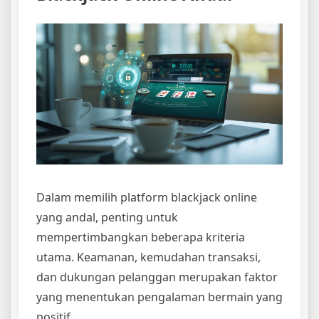
Dalam memilih platform blackjack online
yang andal, penting untuk
mempertimbangkan beberapa kriteria
utama. Keamanan, kemudahan transaksi,
dan dukungan pelanggan merupakan faktor
yang menentukan pengalaman bermain yang
positif.