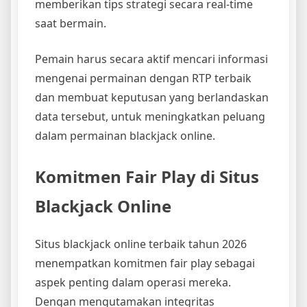
memberikan tips strategi secara real-time
saat bermain.
Pemain harus secara aktif mencari informasi
mengenai permainan dengan RTP terbaik
dan membuat keputusan yang berlandaskan
data tersebut, untuk meningkatkan peluang
dalam permainan blackjack online.
Komitmen Fair Play di Situs
Blackjack Online
Situs blackjack online terbaik tahun 2026
menempatkan komitmen fair play sebagai
aspek penting dalam operasi mereka.
Dengan mengutamakan integritas