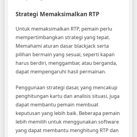
Strategi Memaksimalkan RTP
Untuk memaksimalkan RTP, pemain perlu
mempertimbangkan strategi yang tepat.
Memahami aturan dasar blackjack serta
pilihan bermain yang sesuai, seperti kapan
harus berdiri, menggambar, atau berganda,
dapat mempengaruhi hasil permainan.
Penggunaan strategi dasar, yang mencakup
penghitungan kartu dan analisis situasi, juga
dapat membantu pemain membuat
keputusan yang lebih baik. Beberapa pemain
lebih memilih untuk menggunakan software
yang dapat membantu menghitung RTP dan