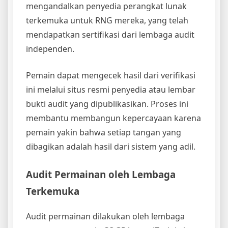
mengandalkan penyedia perangkat lunak
terkemuka untuk RNG mereka, yang telah
mendapatkan sertifikasi dari lembaga audit
independen.
Pemain dapat mengecek hasil dari verifikasi
ini melalui situs resmi penyedia atau lembar
bukti audit yang dipublikasikan. Proses ini
membantu membangun kepercayaan karena
pemain yakin bahwa setiap tangan yang
dibagikan adalah hasil dari sistem yang adil.
Audit Permainan oleh Lembaga
Terkemuka
Audit permainan dilakukan oleh lembaga