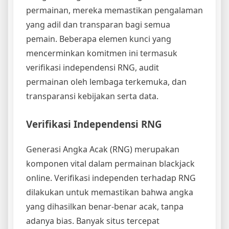
permainan, mereka memastikan pengalaman
yang adil dan transparan bagi semua
pemain. Beberapa elemen kunci yang
mencerminkan komitmen ini termasuk
verifikasi independensi RNG, audit
permainan oleh lembaga terkemuka, dan
transparansi kebijakan serta data.
Verifikasi Independensi RNG
Generasi Angka Acak (RNG) merupakan
komponen vital dalam permainan blackjack
online. Verifikasi independen terhadap RNG
dilakukan untuk memastikan bahwa angka
yang dihasilkan benar-benar acak, tanpa
adanya bias. Banyak situs tercepat