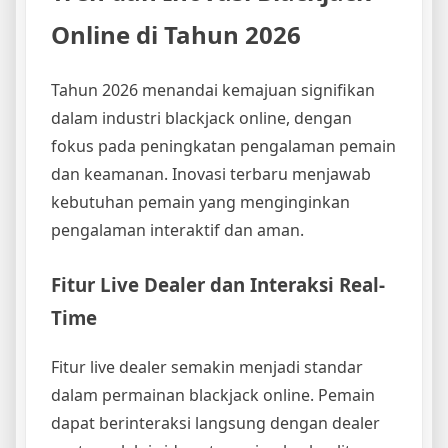
Online di Tahun 2026
Tahun 2026 menandai kemajuan signifikan
dalam industri blackjack online, dengan
fokus pada peningkatan pengalaman pemain
dan keamanan. Inovasi terbaru menjawab
kebutuhan pemain yang menginginkan
pengalaman interaktif dan aman.
Fitur Live Dealer dan Interaksi Real-
Time
Fitur live dealer semakin menjadi standar
dalam permainan blackjack online. Pemain
dapat berinteraksi langsung dengan dealer