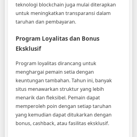
teknologi blockchain juga mulai diterapkan
untuk meningkatkan transparansi dalam
taruhan dan pembayaran.
Program Loyalitas dan Bonus
Eksklusif
Program loyalitas dirancang untuk
menghargai pemain setia dengan
keuntungan tambahan. Tahun ini, banyak
situs menawarkan struktur yang lebih
menarik dan fleksibel. Pemain dapat
memperoleh poin dengan setiap taruhan
yang kemudian dapat ditukarkan dengan
bonus, cashback, atau fasilitas eksklusif.