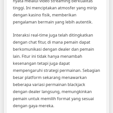
nyata melalui video streaming berkualitas
tinggi. Ini menciptakan atmosfer yang mirip
dengan kasino fisik, memberikan
pengalaman bermain yang lebih autentik.
Interaksi real-time juga telah ditingkatkan
dengan chat fitur, di mana pemain dapat
berkomunikasi dengan dealer dan pemain
lain. Fitur ini tidak hanya menambah
kesenangan tetapi juga dapat
mempengaruhi strategi permainan. Sebagian
besar platform sekarang menawarkan
beberapa variasi permainan blackjack
dengan dealer langsung, memungkinkan
pemain untuk memilih format yang sesuai
dengan gaya mereka.