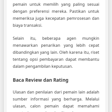
pemain untuk memilih yang paling sesuai
dengan preferensi mereka. Pastikan untuk
memeriksa juga kecepatan pemrosesan dan
biaya transaksi.
Selain itu, beberapa agen mungkin
menawarkan penarikan yang lebih cepat
dibandingkan yang lain. Oleh karena itu, riset
tentang opsi pembayaran dapat membantu
dalam pengambilan keputusan.
Baca Review dan Rating
Ulasan dan penilaian dari pemain lain adalah
sumber informasi yang berharga. Melalui
ulasan, calon pemain dapat memahami