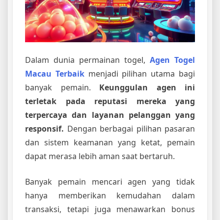
Dalam dunia permainan togel,
Agen Togel
Macau Terbaik
menjadi pilihan utama bagi
banyak pemain.
Keunggulan agen ini
terletak pada reputasi mereka yang
terpercaya dan layanan pelanggan yang
responsif.
Dengan berbagai pilihan pasaran
dan sistem keamanan yang ketat, pemain
dapat merasa lebih aman saat bertaruh.
Banyak pemain mencari agen yang tidak
hanya memberikan kemudahan dalam
transaksi, tetapi juga menawarkan bonus