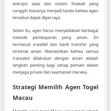
enkripsi data dan sistem firewall yang
canggih biasanya menjadi tanda bahwa agen
tersebut dapat dipercaya.
Selain itu, agen harus menyediakan berbagai
metode pembayaran yang aman. Ini
termasuk e-wallet dan bank transfer yang
terkenal aman. Memastikan bahwa semua
transaksi dilakukan dengan aman adalah
langkah penting bagi setiap pemain dalam
menjaga privasi dan keamanan mereka.
Strategi Memilih Agen Togel
Macau