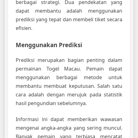
berbagai strategi. Dua pendekatan yang
dapat membantu adalah menggunakan
prediksi yang tepat dan membeli tiket secara
efisien.
Menggunakan Prediksi
Prediksi merupakan bagian penting dalam
permainan Togel Macau. Pemain dapat
menggunakan berbagai metode untuk
membantu membuat keputusan. Salah satu
cara adalah dengan merujuk pada statistik
hasil pengundian sebelumnya.
Informasi ini dapat memberikan wawasan
mengenai angka-angka yang sering muncul.
Banyak pemain yang terbiasa mencatat