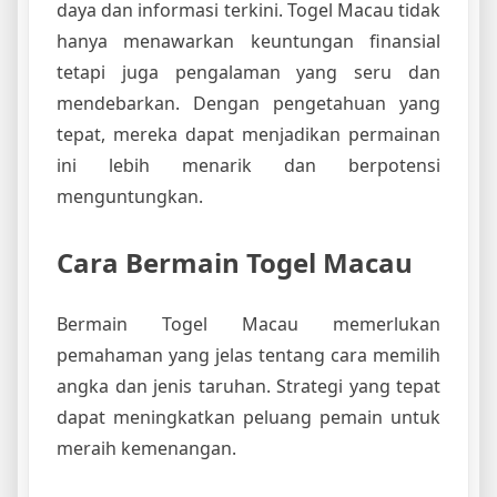
daya dan informasi terkini. Togel Macau tidak
hanya menawarkan keuntungan finansial
tetapi juga pengalaman yang seru dan
mendebarkan. Dengan pengetahuan yang
tepat, mereka dapat menjadikan permainan
ini lebih menarik dan berpotensi
menguntungkan.
Cara Bermain Togel Macau
Bermain Togel Macau memerlukan
pemahaman yang jelas tentang cara memilih
angka dan jenis taruhan. Strategi yang tepat
dapat meningkatkan peluang pemain untuk
meraih kemenangan.