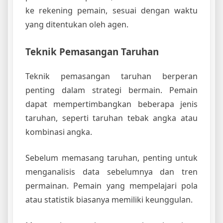
ke rekening pemain, sesuai dengan waktu
yang ditentukan oleh agen.
Teknik Pemasangan Taruhan
Teknik pemasangan taruhan berperan
penting dalam strategi bermain. Pemain
dapat mempertimbangkan beberapa jenis
taruhan, seperti taruhan tebak angka atau
kombinasi angka.
Sebelum memasang taruhan, penting untuk
menganalisis data sebelumnya dan tren
permainan. Pemain yang mempelajari pola
atau statistik biasanya memiliki keunggulan.