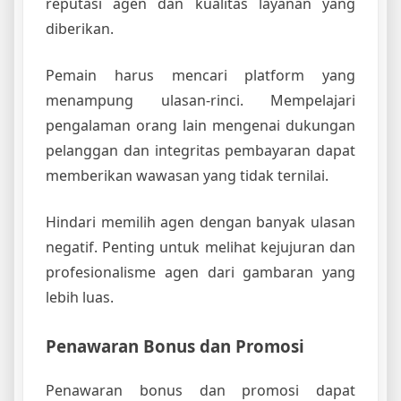
reputasi agen dan kualitas layanan yang
diberikan.
Pemain harus mencari platform yang
menampung ulasan-rinci. Mempelajari
pengalaman orang lain mengenai dukungan
pelanggan dan integritas pembayaran dapat
memberikan wawasan yang tidak ternilai.
Hindari memilih agen dengan banyak ulasan
negatif. Penting untuk melihat kejujuran dan
profesionalisme agen dari gambaran yang
lebih luas.
Penawaran Bonus dan Promosi
Penawaran bonus dan promosi dapat