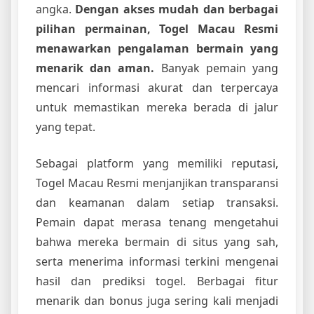
angka.
Dengan akses mudah dan berbagai
pilihan permainan, Togel Macau Resmi
menawarkan pengalaman bermain yang
menarik dan aman.
Banyak pemain yang
mencari informasi akurat dan terpercaya
untuk memastikan mereka berada di jalur
yang tepat.
Sebagai platform yang memiliki reputasi,
Togel Macau Resmi menjanjikan transparansi
dan keamanan dalam setiap transaksi.
Pemain dapat merasa tenang mengetahui
bahwa mereka bermain di situs yang sah,
serta menerima informasi terkini mengenai
hasil dan prediksi togel. Berbagai fitur
menarik dan bonus juga sering kali menjadi