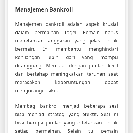
Manajemen Bankroll
Manajemen bankroll adalah aspek krusial
dalam permainan Togel. Pemain harus
menetapkan anggaran yang jelas untuk
bermain. Ini membantu menghindari
kehilangan lebih dari yang mampu
ditanggung. Memulai dengan jumlah kecil
dan bertahap meningkatkan taruhan saat
merasakan keberuntungan dapat
mengurangi risiko.
Membagi bankroll menjadi beberapa sesi
bisa menjadi strategi yang efektif. Sesi ini
bisa berupa jumlah yang ditetapkan untuk
setiap permainan. Selain itu, pemain