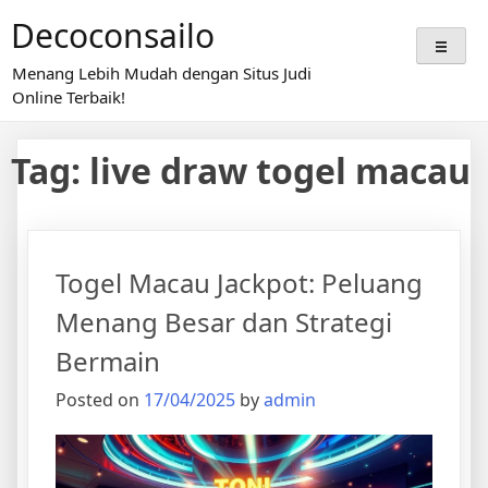
Skip
Decoconsailo
to
content
Menang Lebih Mudah dengan Situs Judi
Online Terbaik!
Tag:
live draw togel macau
Togel Macau Jackpot: Peluang
Menang Besar dan Strategi
Bermain
Posted on
17/04/2025
by
admin