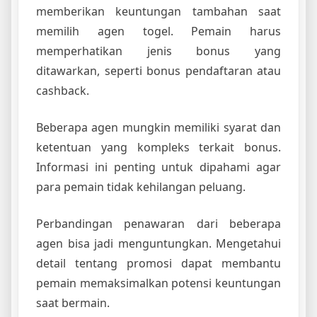
memberikan keuntungan tambahan saat
memilih agen togel. Pemain harus
memperhatikan jenis bonus yang
ditawarkan, seperti bonus pendaftaran atau
cashback.
Beberapa agen mungkin memiliki syarat dan
ketentuan yang kompleks terkait bonus.
Informasi ini penting untuk dipahami agar
para pemain tidak kehilangan peluang.
Perbandingan penawaran dari beberapa
agen bisa jadi menguntungkan. Mengetahui
detail tentang promosi dapat membantu
pemain memaksimalkan potensi keuntungan
saat bermain.