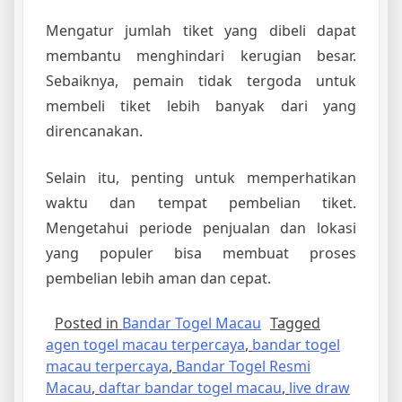
Mengatur jumlah tiket yang dibeli dapat
membantu menghindari kerugian besar.
Sebaiknya, pemain tidak tergoda untuk
membeli tiket lebih banyak dari yang
direncanakan.
Selain itu, penting untuk memperhatikan
waktu dan tempat pembelian tiket.
Mengetahui periode penjualan dan lokasi
yang populer bisa membuat proses
pembelian lebih aman dan cepat.
Posted in
Bandar Togel Macau
Tagged
agen togel macau terpercaya
,
bandar togel
macau terpercaya
,
Bandar Togel Resmi
Macau
,
daftar bandar togel macau
,
live draw