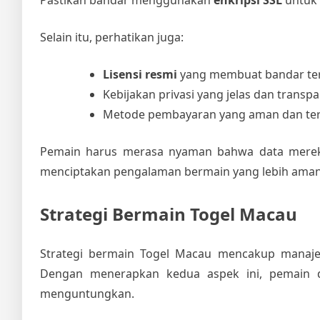
Pastikan bandar menggunakan
enkripsi SSL
untuk 
Selain itu, perhatikan juga:
Lisensi resmi
yang membuat bandar ter
Kebijakan privasi yang jelas dan transpa
Metode pembayaran yang aman dan ter
Pemain harus merasa nyaman bahwa data mereka
menciptakan pengalaman bermain yang lebih ama
Strategi Bermain Togel Macau
Strategi bermain Togel Macau mencakup manaj
Dengan menerapkan kedua aspek ini, pemain d
menguntungkan.