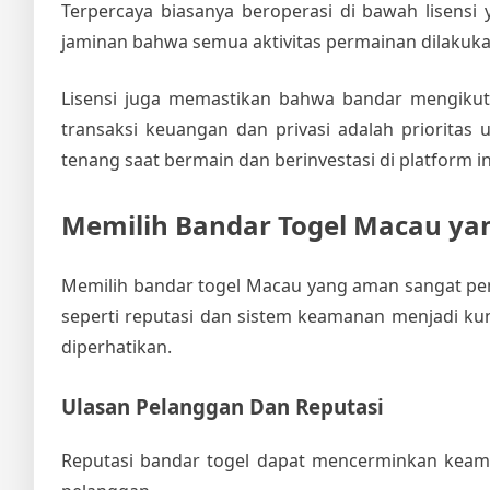
Terpercaya biasanya beroperasi di bawah lisensi 
jaminan bahwa semua aktivitas permainan dilakuka
Lisensi juga memastikan bahwa bandar mengikuti
transaksi keuangan dan privasi adalah prioritas
tenang saat bermain dan berinvestasi di platform in
Memilih Bandar Togel Macau y
Memilih bandar togel Macau yang aman sangat pen
seperti reputasi dan sistem keamanan menjadi kun
diperhatikan.
Ulasan Pelanggan Dan Reputasi
Reputasi bandar togel dapat mencerminkan keaman