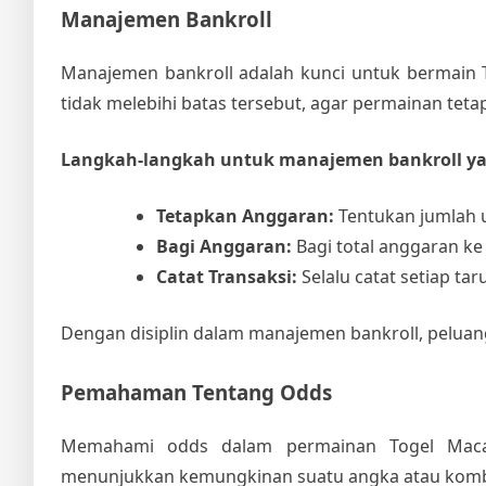
Manajemen Bankroll
Manajemen bankroll adalah kunci untuk bermain 
tidak melebihi batas tersebut, agar permainan te
Langkah-langkah untuk manajemen bankroll yan
Tetapkan Anggaran:
Tentukan jumlah u
Bagi Anggaran:
Bagi total anggaran ke
Catat Transaksi:
Selalu catat setiap ta
Dengan disiplin dalam manajemen bankroll, peluang
Pemahaman Tentang Odds
Memahami odds dalam permainan Togel Maca
menunjukkan kemungkinan suatu angka atau komb