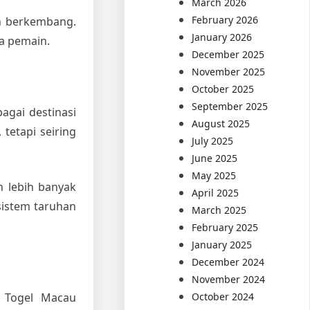
March 2026
February 2026
n berkembang.
January 2026
a pemain.
December 2025
November 2025
October 2025
September 2025
agai destinasi
August 2025
tetapi seiring
July 2025
June 2025
May 2025
n lebih banyak
April 2025
sistem taruhan
March 2025
February 2025
January 2025
December 2024
November 2024
October 2024
r Togel Macau