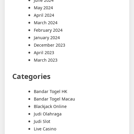
June 2024
May 2024
April 2024
March 2024
February 2024
January 2024
December 2023
April 2023
March 2023
Categories
Bandar Togel HK
Bandar Togel Macau
Blackjack Online
Judi Olahraga
Judi Slot
Live Casino