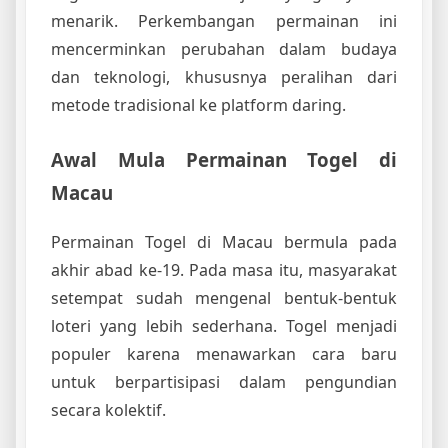
menarik. Perkembangan permainan ini
mencerminkan perubahan dalam budaya
dan teknologi, khususnya peralihan dari
metode tradisional ke platform daring.
Awal Mula Permainan Togel di
Macau
Permainan Togel di Macau bermula pada
akhir abad ke-19. Pada masa itu, masyarakat
setempat sudah mengenal bentuk-bentuk
loteri yang lebih sederhana. Togel menjadi
populer karena menawarkan cara baru
untuk berpartisipasi dalam pengundian
secara kolektif.