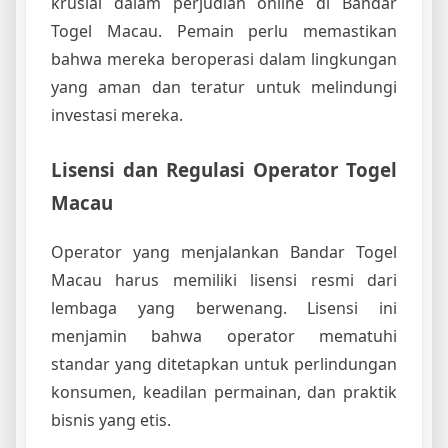
krusial dalam perjudian online di Bandar
Togel Macau. Pemain perlu memastikan
bahwa mereka beroperasi dalam lingkungan
yang aman dan teratur untuk melindungi
investasi mereka.
Lisensi dan Regulasi Operator Togel
Macau
Operator yang menjalankan Bandar Togel
Macau harus memiliki lisensi resmi dari
lembaga yang berwenang. Lisensi ini
menjamin bahwa operator mematuhi
standar yang ditetapkan untuk perlindungan
konsumen, keadilan permainan, dan praktik
bisnis yang etis.