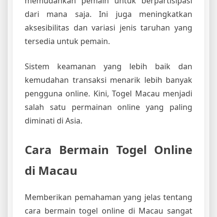
memudahkan pemain untuk berpartisipasi
dari mana saja. Ini juga meningkatkan
aksesibilitas dan variasi jenis taruhan yang
tersedia untuk pemain.
Sistem keamanan yang lebih baik dan
kemudahan transaksi menarik lebih banyak
pengguna online. Kini, Togel Macau menjadi
salah satu permainan online yang paling
diminati di Asia.
Cara Bermain Togel Online
di Macau
Memberikan pemahaman yang jelas tentang
cara bermain togel online di Macau sangat