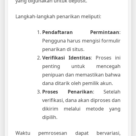
yang digunakan untuk deposit.
Langkah-langkah penarikan meliputi:
Pendaftaran Permintaan
:
Pengguna harus mengisi formulir
penarikan di situs.
Verifikasi Identitas
: Proses ini
penting untuk mencegah
penipuan dan memastikan bahwa
dana ditarik oleh pemilik akun.
Proses Penarikan
: Setelah
verifikasi, dana akan diproses dan
dikirim melalui metode yang
dipilih.
Waktu pemrosesan dapat bervariasi,