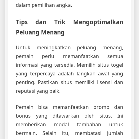
dalam pemilihan angka.
Tips dan Trik Mengoptimalkan
Peluang Menang
Untuk meningkatkan peluang menang,
pemain perlu memanfaatkan semua
informasi yang tersedia. Memilih situs togel
yang terpercaya adalah langkah awal yang
penting. Pastikan situs memiliki lisensi dan
reputasi yang baik.
Pemain bisa memanfaatkan promo dan
bonus yang ditawarkan oleh situs. Ini
memberikan modal tambahan untuk
bermain. Selain itu, membatasi jumlah