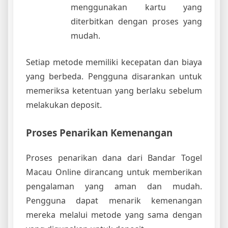
menggunakan kartu yang
diterbitkan dengan proses yang
mudah.
Setiap metode memiliki kecepatan dan biaya
yang berbeda. Pengguna disarankan untuk
memeriksa ketentuan yang berlaku sebelum
melakukan deposit.
Proses Penarikan Kemenangan
Proses penarikan dana dari Bandar Togel
Macau Online dirancang untuk memberikan
pengalaman yang aman dan mudah.
Pengguna dapat menarik kemenangan
mereka melalui metode yang sama dengan