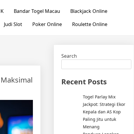
HK
Bandar Togel Macau
Blackjack Online
Judi Slot
Poker Online
Roulette Online
Search
g Maksimal
Recent Posts
Togel Parlay Mix
Jackpot: Strategi Ekor
Kepala dan AS Kop
Paling Jitu untuk
Menang