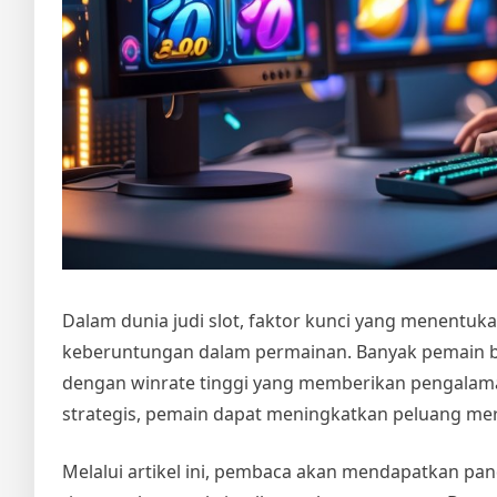
Dalam dunia judi slot, faktor kunci yang menentuk
keberuntungan dalam permainan. Banyak pemain b
dengan winrate tinggi yang memberikan pengalam
strategis, pemain dapat meningkatkan peluang me
Melalui artikel ini, pembaca akan mendapatkan pan