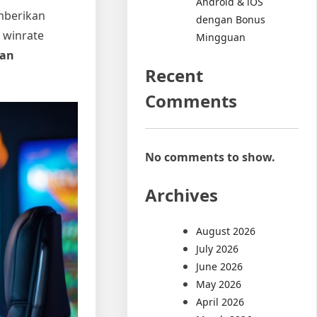
Android & iOS
emberikan
dengan Bonus
 winrate
Mingguan
dan
Recent
Comments
No comments to show.
Archives
August 2026
July 2026
June 2026
May 2026
April 2026