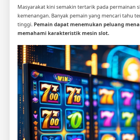
Masyarakat kini semakin tertarik pada permainan s
kemenangan. Banyak pemain yang mencari tahu tent
tinggi.
Pemain dapat menemukan peluang menang 
memahami karakteristik mesin slot.