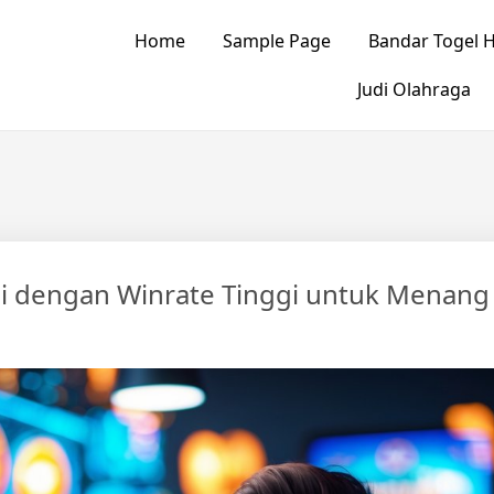
Home
Sample Page
Bandar Togel 
Judi Olahraga
Ini dengan Winrate Tinggi untuk Menan