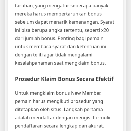
taruhan, yang mengatur seberapa banyak
mereka harus mempertaruhkan bonus
sebelum dapat menarik kemenangan. Syarat
ini bisa berupa angka tertentu, seperti x20
dari jumlah bonus. Penting bagi pemain
untuk membaca syarat dan ketentuan ini
dengan teliti agar tidak mengalami
kesalahpahaman saat mengklaim bonus.
Prosedur Klaim Bonus Secara Efektif
Untuk mengklaim bonus New Member,
pemain harus mengikuti prosedur yang
ditetapkan oleh situs. Langkah pertama
adalah mendaftar dengan mengisi formulir
pendaftaran secara lengkap dan akurat.