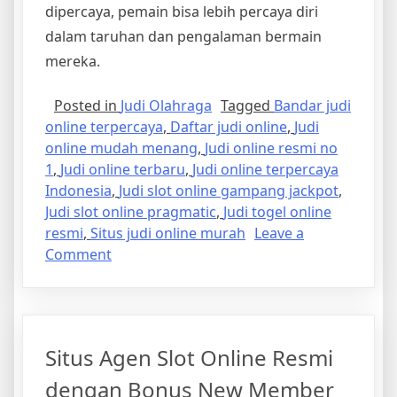
dipercaya, pemain bisa lebih percaya diri
dalam taruhan dan pengalaman bermain
mereka.
Posted in
Judi Olahraga
Tagged
Bandar judi
online terpercaya
,
Daftar judi online
,
Judi
online mudah menang
,
Judi online resmi no
1
,
Judi online terbaru
,
Judi online terpercaya
Indonesia
,
Judi slot online gampang jackpot
,
Judi slot online pragmatic
,
Judi togel online
resmi
,
Situs judi online murah
Leave a
on
Comment
Agen
Judi
Slot
Online
Situs Agen Slot Online Resmi
Gacor
Hari
dengan Bonus New Member