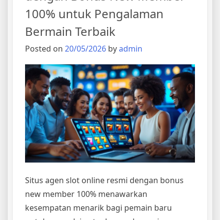
Ini
100% untuk Pengalaman
dengan
Winrate
Bermain Terbaik
Tinggi
Posted on
20/05/2026
by
admin
untuk
Menang
Maksimal
Situs agen slot online resmi dengan bonus
new member 100% menawarkan
kesempatan menarik bagi pemain baru