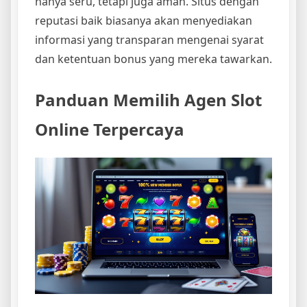
hanya seru, tetapi juga aman. Situs dengan
reputasi baik biasanya akan menyediakan
informasi yang transparan mengenai syarat
dan ketentuan bonus yang mereka tawarkan.
Panduan Memilih Agen Slot
Online Terpercaya