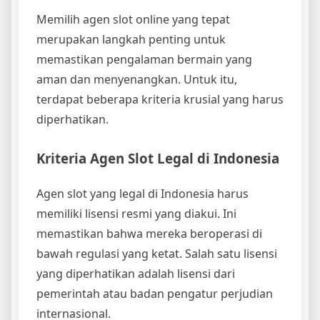
Memilih agen slot online yang tepat
merupakan langkah penting untuk
memastikan pengalaman bermain yang
aman dan menyenangkan. Untuk itu,
terdapat beberapa kriteria krusial yang harus
diperhatikan.
Kriteria Agen Slot Legal di Indonesia
Agen slot yang legal di Indonesia harus
memiliki lisensi resmi yang diakui. Ini
memastikan bahwa mereka beroperasi di
bawah regulasi yang ketat. Salah satu lisensi
yang diperhatikan adalah lisensi dari
pemerintah atau badan pengatur perjudian
internasional.