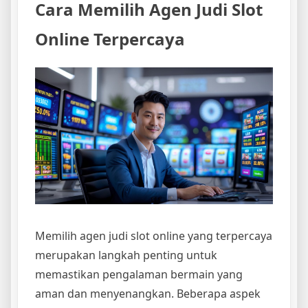
Cara Memilih Agen Judi Slot
Online Terpercaya
Memilih agen judi slot online yang terpercaya
merupakan langkah penting untuk
memastikan pengalaman bermain yang
aman dan menyenangkan. Beberapa aspek