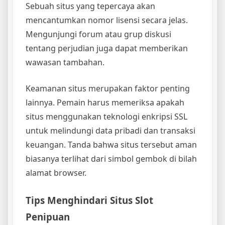
Sebuah situs yang tepercaya akan
mencantumkan nomor lisensi secara jelas.
Mengunjungi forum atau grup diskusi
tentang perjudian juga dapat memberikan
wawasan tambahan.
Keamanan situs merupakan faktor penting
lainnya. Pemain harus memeriksa apakah
situs menggunakan teknologi enkripsi SSL
untuk melindungi data pribadi dan transaksi
keuangan. Tanda bahwa situs tersebut aman
biasanya terlihat dari simbol gembok di bilah
alamat browser.
Tips Menghindari Situs Slot
Penipuan