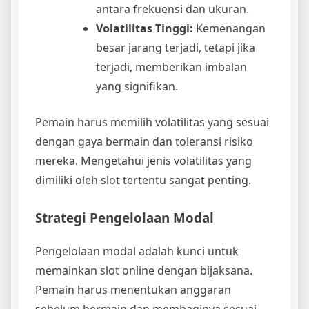
antara frekuensi dan ukuran.
Volatilitas Tinggi:
Kemenangan
besar jarang terjadi, tetapi jika
terjadi, memberikan imbalan
yang signifikan.
Pemain harus memilih volatilitas yang sesuai
dengan gaya bermain dan toleransi risiko
mereka. Mengetahui jenis volatilitas yang
dimiliki oleh slot tertentu sangat penting.
Strategi Pengelolaan Modal
Pengelolaan modal adalah kunci untuk
memainkan slot online dengan bijaksana.
Pemain harus menentukan anggaran