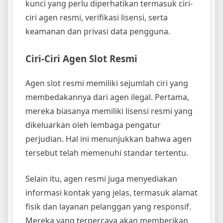
kunci yang perlu diperhatikan termasuk ciri-
ciri agen resmi, verifikasi lisensi, serta
keamanan dan privasi data pengguna.
Ciri-Ciri Agen Slot Resmi
Agen slot resmi memiliki sejumlah ciri yang
membedakannya dari agen ilegal. Pertama,
mereka biasanya memiliki lisensi resmi yang
dikeluarkan oleh lembaga pengatur
perjudian. Hal ini menunjukkan bahwa agen
tersebut telah memenuhi standar tertentu.
Selain itu, agen resmi juga menyediakan
informasi kontak yang jelas, termasuk alamat
fisik dan layanan pelanggan yang responsif.
Mereka yang terpercaya akan memberikan