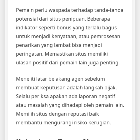
Pemain perlu waspada terhadap tanda-tanda
potensial dari situs penipuan. Beberapa
indikator seperti bonus yang terlalu bagus
untuk menjadi kenyataan, atau pemrosesan
penarikan yang lambat bisa menjadi
peringatan. Memastikan situs memiliki
ulasan positif dari pemain lain juga penting.
Meneliti latar belakang agen sebelum
membuat keputusan adalah langkah bijak.
Selalu periksa apakah ada laporan negatif
atau masalah yang dihadapi oleh pemain lain.
Memilih situs dengan reputasi baik
membantu mengurangi risiko kerugian.