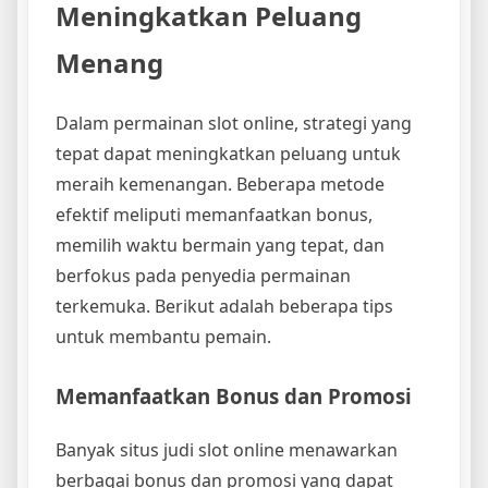
Meningkatkan Peluang
Menang
Dalam permainan slot online, strategi yang
tepat dapat meningkatkan peluang untuk
meraih kemenangan. Beberapa metode
efektif meliputi memanfaatkan bonus,
memilih waktu bermain yang tepat, dan
berfokus pada penyedia permainan
terkemuka. Berikut adalah beberapa tips
untuk membantu pemain.
Memanfaatkan Bonus dan Promosi
Banyak situs judi slot online menawarkan
berbagai bonus dan promosi yang dapat