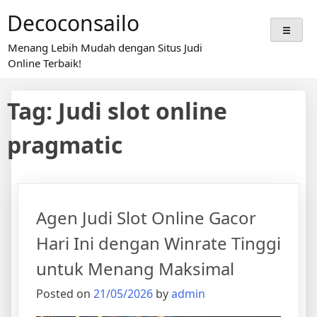
Skip
Decoconsailo
to
content
Menang Lebih Mudah dengan Situs Judi
Online Terbaik!
Tag:
Judi slot online
pragmatic
Agen Judi Slot Online Gacor
Hari Ini dengan Winrate Tinggi
untuk Menang Maksimal
Posted on
21/05/2026
by
admin