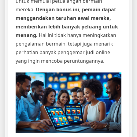
untuk memulai petualangan bermain
mereka.
Dengan bonus ini, pemain dapat
menggandakan taruhan awal mereka,
memberikan lebih banyak peluang untuk
menang.
Hal ini tidak hanya meningkatkan
pengalaman bermain, tetapi juga menarik
perhatian banyak penggemar judi online
yang ingin mencoba peruntungannya.