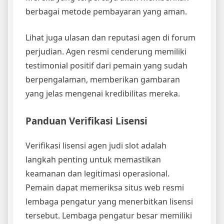
berbagai metode pembayaran yang aman.
Lihat juga ulasan dan reputasi agen di forum
perjudian. Agen resmi cenderung memiliki
testimonial positif dari pemain yang sudah
berpengalaman, memberikan gambaran
yang jelas mengenai kredibilitas mereka.
Panduan Verifikasi Lisensi
Verifikasi lisensi agen judi slot adalah
langkah penting untuk memastikan
keamanan dan legitimasi operasional.
Pemain dapat memeriksa situs web resmi
lembaga pengatur yang menerbitkan lisensi
tersebut. Lembaga pengatur besar memiliki