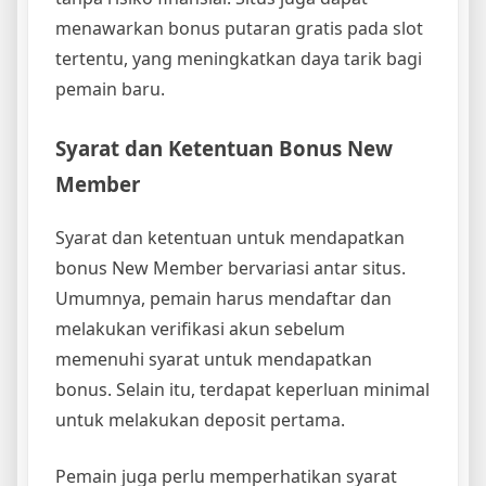
menawarkan bonus putaran gratis pada slot
tertentu, yang meningkatkan daya tarik bagi
pemain baru.
Syarat dan Ketentuan Bonus New
Member
Syarat dan ketentuan untuk mendapatkan
bonus New Member bervariasi antar situs.
Umumnya, pemain harus mendaftar dan
melakukan verifikasi akun sebelum
memenuhi syarat untuk mendapatkan
bonus. Selain itu, terdapat keperluan minimal
untuk melakukan deposit pertama.
Pemain juga perlu memperhatikan syarat