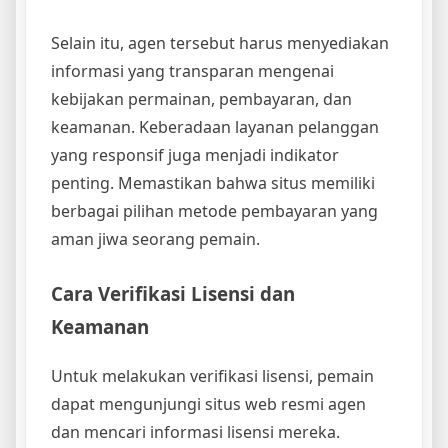
Selain itu, agen tersebut harus menyediakan
informasi yang transparan mengenai
kebijakan permainan, pembayaran, dan
keamanan. Keberadaan layanan pelanggan
yang responsif juga menjadi indikator
penting. Memastikan bahwa situs memiliki
berbagai pilihan metode pembayaran yang
aman jiwa seorang pemain.
Cara Verifikasi Lisensi dan
Keamanan
Untuk melakukan verifikasi lisensi, pemain
dapat mengunjungi situs web resmi agen
dan mencari informasi lisensi mereka.