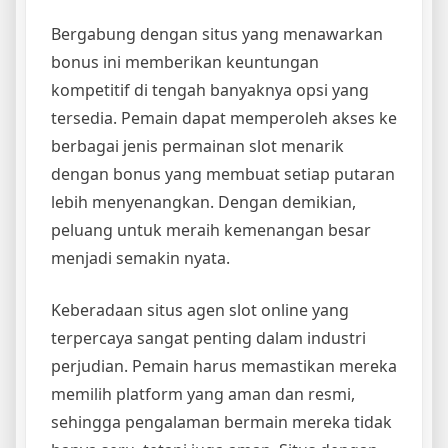
Bergabung dengan situs yang menawarkan
bonus ini memberikan keuntungan
kompetitif di tengah banyaknya opsi yang
tersedia. Pemain dapat memperoleh akses ke
berbagai jenis permainan slot menarik
dengan bonus yang membuat setiap putaran
lebih menyenangkan. Dengan demikian,
peluang untuk meraih kemenangan besar
menjadi semakin nyata.
Keberadaan situs agen slot online yang
terpercaya sangat penting dalam industri
perjudian. Pemain harus memastikan mereka
memilih platform yang aman dan resmi,
sehingga pengalaman bermain mereka tidak