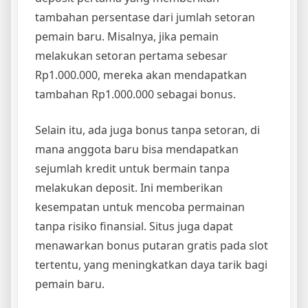
tambahan persentase dari jumlah setoran
pemain baru. Misalnya, jika pemain
melakukan setoran pertama sebesar
Rp1.000.000, mereka akan mendapatkan
tambahan Rp1.000.000 sebagai bonus.
Selain itu, ada juga bonus tanpa setoran, di
mana anggota baru bisa mendapatkan
sejumlah kredit untuk bermain tanpa
melakukan deposit. Ini memberikan
kesempatan untuk mencoba permainan
tanpa risiko finansial. Situs juga dapat
menawarkan bonus putaran gratis pada slot
tertentu, yang meningkatkan daya tarik bagi
pemain baru.