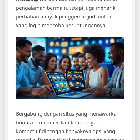
pengalaman bermain, tetapi juga menarik
perhatian banyak penggemar judi online
yang ingin mencoba peruntungannya.
Bergabung dengan situs yang menawarkan
bonus ini memberikan keuntungan
kompetitif di tengah banyaknya opsi yang