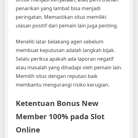
penarikan yang lambat bisa menjadi
peringatan. Memastikan situs memiliki
ulasan positif dari pemain lain juga penting.
Meneliti latar belakang agen sebelum
membuat keputusan adalah langkah bijak.
Selalu periksa apakah ada laporan negatif
atau masalah yang dihadapi oleh pemain lain.
Memilih situs dengan reputasi baik
membantu mengurangi risiko kerugian.
Ketentuan Bonus New
Member 100% pada Slot
Online