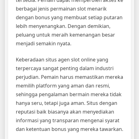
tersedia. Pemain dapat memperoleh akses ke
berbagai jenis permainan slot menarik
dengan bonus yang membuat setiap putaran
lebih menyenangkan. Dengan demikian,
peluang untuk meraih kemenangan besar
menjadi semakin nyata.
Keberadaan situs agen slot online yang
terpercaya sangat penting dalam industri
perjudian. Pemain harus memastikan mereka
memilih platform yang aman dan resmi,
sehingga pengalaman bermain mereka tidak
hanya seru, tetapi juga aman. Situs dengan
reputasi baik biasanya akan menyediakan
informasi yang transparan mengenai syarat
dan ketentuan bonus yang mereka tawarkan.