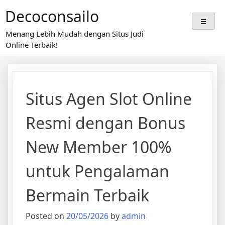
Skip
Decoconsailo
to
content
Menang Lebih Mudah dengan Situs Judi
Online Terbaik!
Situs Agen Slot Online
Resmi dengan Bonus
New Member 100%
untuk Pengalaman
Bermain Terbaik
Posted on
20/05/2026
by
admin