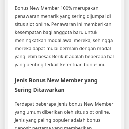
Bonus New Member 100% merupakan
penawaran menarik yang sering dijumpai di
situs slot online. Penawaran ini memberikan
kesempatan bagi anggota baru untuk
meningkatkan modal awal mereka, sehingga
mereka dapat mulai bermain dengan modal
yang lebih besar. Berikut adalah beberapa hal
yang penting terkait ketentuan bonus ini.
Jenis Bonus New Member yang
Sering Ditawarkan
Terdapat beberapa jenis bonus New Member
yang umum diberikan oleh situs slot online.
Jenis yang paling populer adalah bonus
deposit pertama yang memberikan