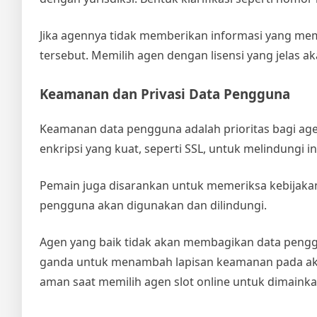
Jika agennya tidak memberikan informasi yang mema
tersebut. Memilih agen dengan lisensi yang jelas 
Keamanan dan Privasi Data Pengguna
Keamanan data pengguna adalah prioritas bagi age
enkripsi yang kuat, seperti SSL, untuk melindungi i
Pemain juga disarankan untuk memeriksa kebijakan 
pengguna akan digunakan dan dilindungi.
Agen yang baik tidak akan membagikan data penggun
ganda untuk menambah lapisan keamanan pada aku
aman saat memilih agen slot online untuk dimainka