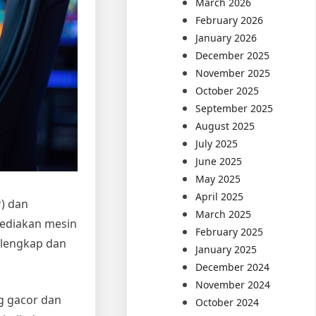
March 2026
February 2026
January 2026
December 2025
November 2025
October 2025
September 2025
August 2025
July 2025
June 2025
May 2025
April 2025
r) dan
March 2025
ediakan mesin
February 2025
 lengkap dan
January 2025
December 2024
November 2024
g gacor dan
October 2024