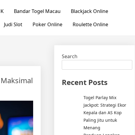
HK
Bandar Togel Macau
Blackjack Online
Judi Slot
Poker Online
Roulette Online
Search
g Maksimal
Recent Posts
Togel Parlay Mix
Jackpot: Strategi Ekor
Kepala dan AS Kop
Paling Jitu untuk
Menang