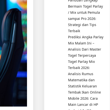
Panduan Lengkap
Bermain Togel Parlay
/ Mix untuk Pemula
sampai Pro 2026:
Strategi dan Tips
Terbaik
Prediksi Angka Parlay
Mix Malam Ini –
Analisis Dari Master
Togel Terpercaya
Togel Parlay Mix
Terbaik 2026:
Analisis Rumus
Matematika dan
Statistik Keluaran
Tembak Ikan Online
Mobile 2026: Cara
Main Lancar di HP