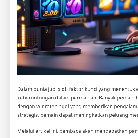
Dalam dunia judi slot, faktor kunci yang menentuk
keberuntungan dalam permainan. Banyak pemain b
dengan winrate tinggi yang memberikan pengalam
strategis, pemain dapat meningkatkan peluang me
Melalui artikel ini, pembaca akan mendapatkan pan