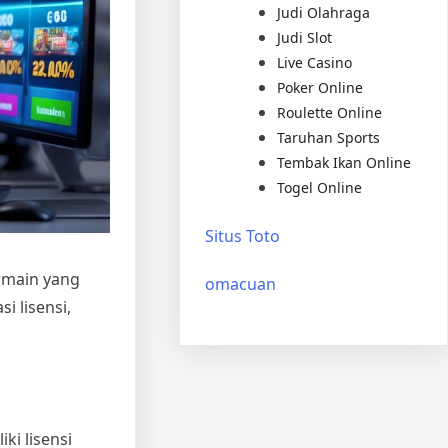
Judi Olahraga
Judi Slot
Live Casino
Poker Online
Roulette Online
Taruhan Sports
Tembak Ikan Online
Togel Online
Situs Toto
rmain yang
omacuan
i lisensi,
ki lisensi