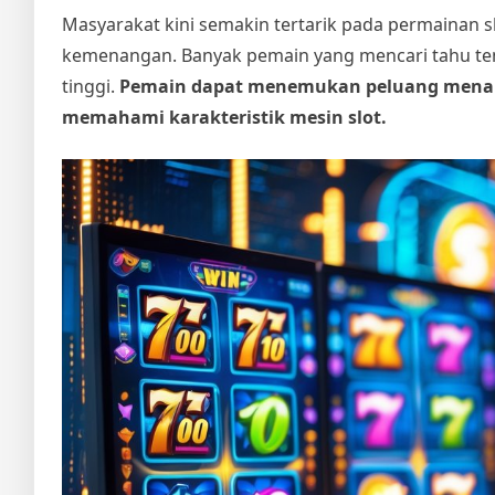
Masyarakat kini semakin tertarik pada permainan s
kemenangan. Banyak pemain yang mencari tahu tent
tinggi.
Pemain dapat menemukan peluang menang 
memahami karakteristik mesin slot.