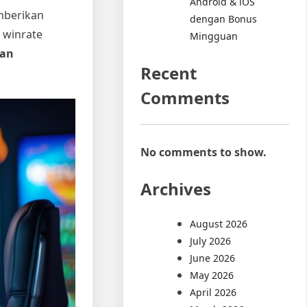
Android & iOS
emberikan
dengan Bonus
 winrate
Mingguan
dan
Recent
Comments
No comments to show.
Archives
August 2026
July 2026
June 2026
May 2026
April 2026