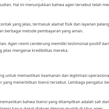
judian. Hal ini menunjukkan bahwa agen tersebut telah m
kontak yang jelas, termasuk alamat fisik dan layanan pela
kan berbagai metode pembayaran yang aman.
dian. Agen resmi cenderung memiliki testimonial positif da
elas mengenai kredibilitas mereka.
enting untuk memastikan keamanan dan legitimasi operasiona
 yang menerbitkan lisensi tersebut. Lembaga pengatur be
memastikan bahwa lisensi yang ditampilkan adalah sah dan
 lisensi harus dapat diakses dengan mudah di situs agen.