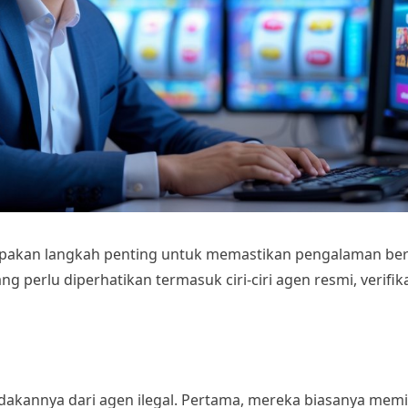
erupakan langkah penting untuk memastikan pengalaman be
erlu diperhatikan termasuk ciri-ciri agen resmi, verifikas
akannya dari agen ilegal. Pertama, mereka biasanya memili