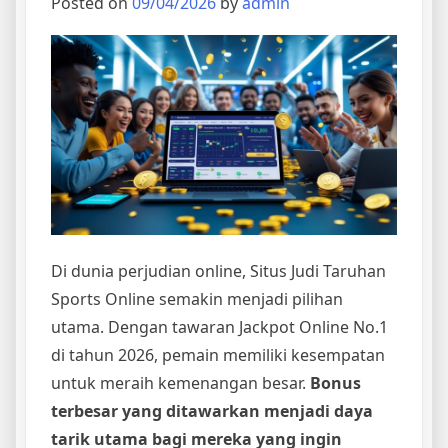
Posted on
09/04/2026
by
admin
Di dunia perjudian online, Situs Judi Taruhan
Sports Online semakin menjadi pilihan
utama. Dengan tawaran Jackpot Online No.1
di tahun 2026, pemain memiliki kesempatan
untuk meraih kemenangan besar.
Bonus
terbesar yang ditawarkan menjadi daya
tarik utama bagi mereka yang ingin