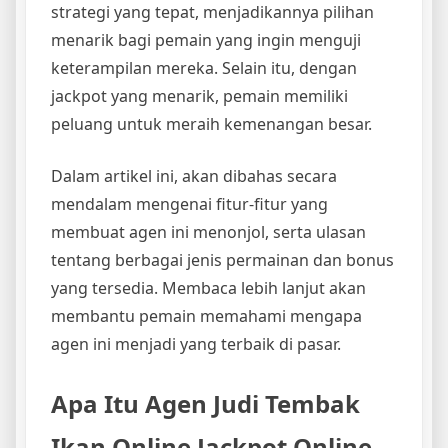
strategi yang tepat, menjadikannya pilihan
menarik bagi pemain yang ingin menguji
keterampilan mereka. Selain itu, dengan
jackpot yang menarik, pemain memiliki
peluang untuk meraih kemenangan besar.
Dalam artikel ini, akan dibahas secara
mendalam mengenai fitur-fitur yang
membuat agen ini menonjol, serta ulasan
tentang berbagai jenis permainan dan bonus
yang tersedia. Membaca lebih lanjut akan
membantu pemain memahami mengapa
agen ini menjadi yang terbaik di pasar.
Apa Itu Agen Judi Tembak
Ikan Online Jackpot Online