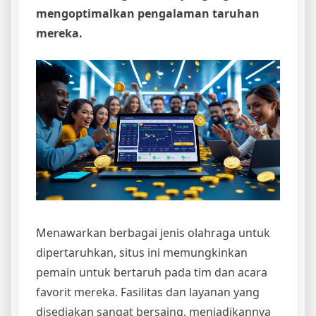
mengoptimalkan pengalaman taruhan
mereka.
Menawarkan berbagai jenis olahraga untuk
dipertaruhkan, situs ini memungkinkan
pemain untuk bertaruh pada tim dan acara
favorit mereka. Fasilitas dan layanan yang
disediakan sangat bersaing, menjadikannya