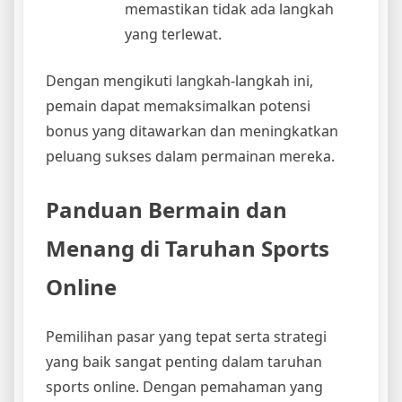
memastikan tidak ada langkah
yang terlewat.
Dengan mengikuti langkah-langkah ini,
pemain dapat memaksimalkan potensi
bonus yang ditawarkan dan meningkatkan
peluang sukses dalam permainan mereka.
Panduan Bermain dan
Menang di Taruhan Sports
Online
Pemilihan pasar yang tepat serta strategi
yang baik sangat penting dalam taruhan
sports online. Dengan pemahaman yang