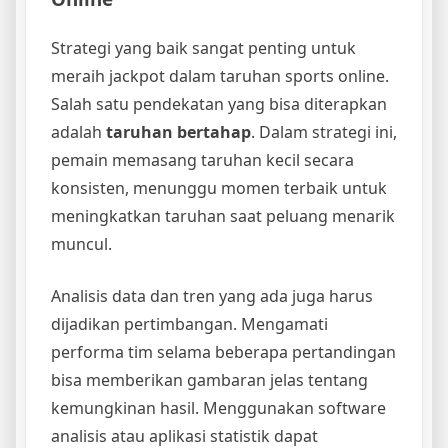
Strategi yang baik sangat penting untuk
meraih jackpot dalam taruhan sports online.
Salah satu pendekatan yang bisa diterapkan
adalah
taruhan bertahap
. Dalam strategi ini,
pemain memasang taruhan kecil secara
konsisten, menunggu momen terbaik untuk
meningkatkan taruhan saat peluang menarik
muncul.
Analisis data dan tren yang ada juga harus
dijadikan pertimbangan. Mengamati
performa tim selama beberapa pertandingan
bisa memberikan gambaran jelas tentang
kemungkinan hasil. Menggunakan software
analisis atau aplikasi statistik dapat