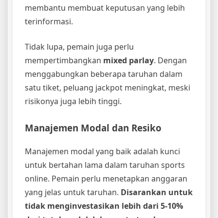
membantu membuat keputusan yang lebih
terinformasi.
Tidak lupa, pemain juga perlu
mempertimbangkan
mixed parlay
. Dengan
menggabungkan beberapa taruhan dalam
satu tiket, peluang jackpot meningkat, meski
risikonya juga lebih tinggi.
Manajemen Modal dan Resiko
Manajemen modal yang baik adalah kunci
untuk bertahan lama dalam taruhan sports
online. Pemain perlu menetapkan anggaran
yang jelas untuk taruhan.
Disarankan untuk
tidak menginvestasikan lebih dari 5-10%