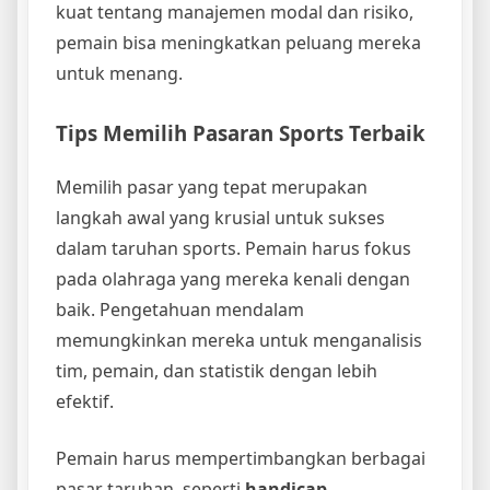
kuat tentang manajemen modal dan risiko,
pemain bisa meningkatkan peluang mereka
untuk menang.
Tips Memilih Pasaran Sports Terbaik
Memilih pasar yang tepat merupakan
langkah awal yang krusial untuk sukses
dalam taruhan sports. Pemain harus fokus
pada olahraga yang mereka kenali dengan
baik. Pengetahuan mendalam
memungkinkan mereka untuk menganalisis
tim, pemain, dan statistik dengan lebih
efektif.
Pemain harus mempertimbangkan berbagai
pasar taruhan, seperti
handicap
,