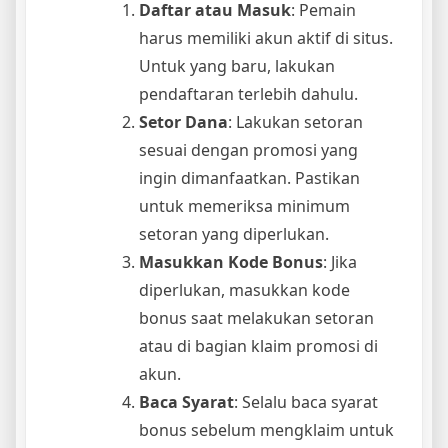
Daftar atau Masuk
: Pemain
harus memiliki akun aktif di situs.
Untuk yang baru, lakukan
pendaftaran terlebih dahulu.
Setor Dana
: Lakukan setoran
sesuai dengan promosi yang
ingin dimanfaatkan. Pastikan
untuk memeriksa minimum
setoran yang diperlukan.
Masukkan Kode Bonus
: Jika
diperlukan, masukkan kode
bonus saat melakukan setoran
atau di bagian klaim promosi di
akun.
Baca Syarat
: Selalu baca syarat
bonus sebelum mengklaim untuk