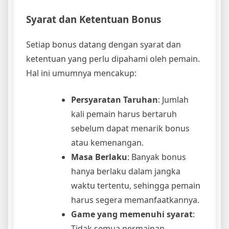
Syarat dan Ketentuan Bonus
Setiap bonus datang dengan syarat dan
ketentuan yang perlu dipahami oleh pemain.
Hal ini umumnya mencakup:
Persyaratan Taruhan
: Jumlah
kali pemain harus bertaruh
sebelum dapat menarik bonus
atau kemenangan.
Masa Berlaku
: Banyak bonus
hanya berlaku dalam jangka
waktu tertentu, sehingga pemain
harus segera memanfaatkannya.
Game yang memenuhi syarat
:
Tidak semua permainan