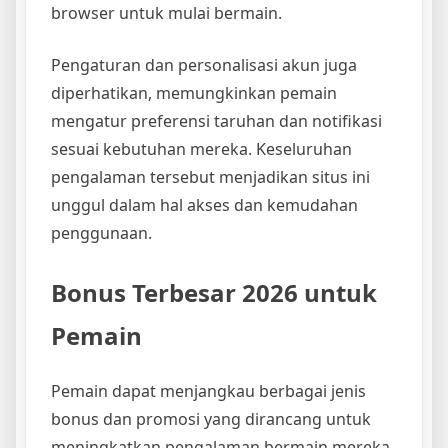
browser untuk mulai bermain.
Pengaturan dan personalisasi akun juga
diperhatikan, memungkinkan pemain
mengatur preferensi taruhan dan notifikasi
sesuai kebutuhan mereka. Keseluruhan
pengalaman tersebut menjadikan situs ini
unggul dalam hal akses dan kemudahan
penggunaan.
Bonus Terbesar 2026 untuk
Pemain
Pemain dapat menjangkau berbagai jenis
bonus dan promosi yang dirancang untuk
meningkatkan pengalaman bermain mereka.