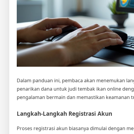
Dalam panduan ini, pembaca akan menemukan langka
penarikan dana untuk judi tembak ikan online deng
pengalaman bermain dan memastikan keamanan tr
Langkah-Langkah Registrasi Akun
Proses registrasi akun biasanya dimulai dengan me