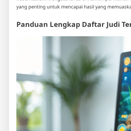
yang penting untuk mencapai hasil yang memuask
Panduan Lengkap Daftar Judi Te