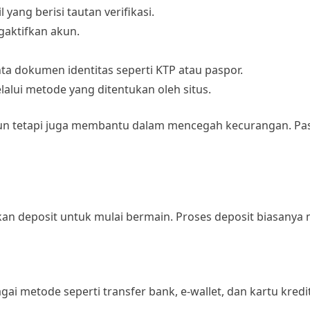
ang berisi tautan verifikasi.
gaktifkan akun.
a dokumen identitas seperti KTP atau paspor.
alui metode yang ditentukan oleh situs.
un tetapi juga membantu dalam mencegah kecurangan. Pas
ukan deposit untuk mulai bermain. Proses deposit biasany
i metode seperti transfer bank, e-wallet, dan kartu kredit