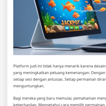
Platform judi ini tidak hanya menarik karena desai
yang meningkatkan peluang kemenangan. Dengan b
setiap sesi dengan antusias. Setiap permainan d
menguntungkan.
Bagi mereka yang baru memulai, pemahaman meng
keberhasilan. Mengetahui cara memilih permainan