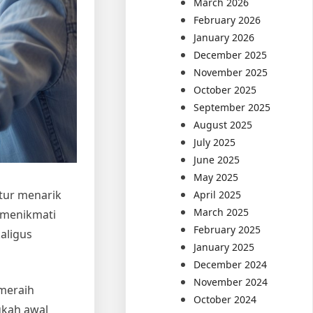
March 2026
February 2026
January 2026
December 2025
November 2025
October 2025
September 2025
August 2025
July 2025
June 2025
May 2025
itur menarik
April 2025
March 2025
 menikmati
February 2025
aligus
January 2025
December 2024
November 2024
meraih
October 2024
gkah awal