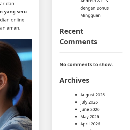
Android & iOS
sar dan
dengan Bonus
n yang seru
Mingguan
dian online
dan aman.
Recent
Comments
No comments to show.
Archives
August 2026
July 2026
June 2026
May 2026
April 2026