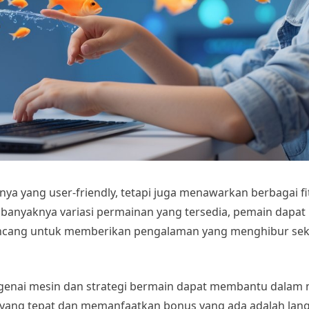
nnya yang user-friendly, tetapi juga menawarkan berbagai f
anyaknya variasi permainan yang tersedia, pemain dapat
irancang untuk memberikan pengalaman yang menghibur sek
enai mesin dan strategi bermain dapat membantu dalam 
 yang tepat dan memanfaatkan bonus yang ada adalah lan