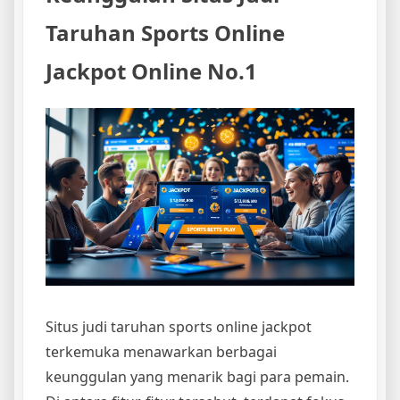
Taruhan Sports Online
Jackpot Online No.1
Situs judi taruhan sports online jackpot
terkemuka menawarkan berbagai
keunggulan yang menarik bagi para pemain.