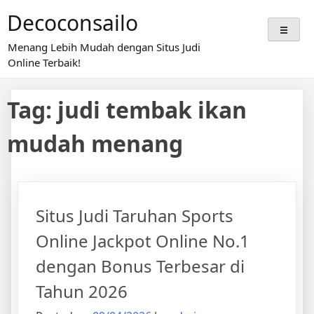
Skip
Decoconsailo
to
content
Menang Lebih Mudah dengan Situs Judi
Online Terbaik!
Tag:
judi tembak ikan
mudah menang
Situs Judi Taruhan Sports
Online Jackpot Online No.1
dengan Bonus Terbesar di
Tahun 2026