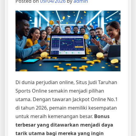
Posted on
09/04/2026
by
admin
Di dunia perjudian online, Situs Judi Taruhan
Sports Online semakin menjadi pilihan
utama. Dengan tawaran Jackpot Online No.1
di tahun 2026, pemain memiliki kesempatan
untuk meraih kemenangan besar.
Bonus
terbesar yang ditawarkan menjadi daya
tarik utama bagi mereka yang ingin