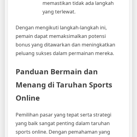
memastikan tidak ada langkah
yang terlewat.
Dengan mengikuti langkah-langkah ini,
pemain dapat memaksimalkan potensi
bonus yang ditawarkan dan meningkatkan
peluang sukses dalam permainan mereka.
Panduan Bermain dan
Menang di Taruhan Sports
Online
Pemilihan pasar yang tepat serta strategi
yang baik sangat penting dalam taruhan
sports online. Dengan pemahaman yang