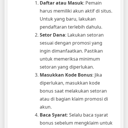
Daftar atau Masuk
: Pemain
harus memiliki akun aktif di situs.
Untuk yang baru, lakukan
pendaftaran terlebih dahulu.
Setor Dana
: Lakukan setoran
sesuai dengan promosi yang
ingin dimanfaatkan. Pastikan
untuk memeriksa minimum
setoran yang diperlukan.
Masukkan Kode Bonus
: Jika
diperlukan, masukkan kode
bonus saat melakukan setoran
atau di bagian klaim promosi di
akun.
Baca Syarat
: Selalu baca syarat
bonus sebelum mengklaim untuk