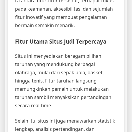
Di antara fitur-fitur tersebut, terdapat fokus
pada keamanan, aksesibilitas, dan sejumlah
fitur inovatif yang membuat pengalaman
bermain semakin menarik.
Fitur Utama Situs Judi Terpercaya
Situs ini menyediakan beragam pilihan
taruhan yang mendukung berbagai
olahraga, mulai dari sepak bola, basket,
hingga tenis. Fitur taruhan langsung
memungkinkan pemain untuk melakukan
taruhan sambil menyaksikan pertandingan
secara real-time.
Selain itu, situs ini juga menawarkan statistik
lengkap, analisis pertandingan, dan