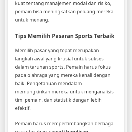
kuat tentang manajemen modal dan risiko,
pemain bisa meningkatkan peluang mereka
untuk menang.
Tips Memilih Pasaran Sports Terbaik
Memilih pasar yang tepat merupakan
langkah awal yang krusial untuk sukses
dalam taruhan sports. Pemain harus fokus
pada olahraga yang mereka kenali dengan
baik. Pengetahuan mendalam
memungkinkan mereka untuk menganalisis
tim, pemain, dan statistik dengan lebih
efektif.
Pemain harus mempertimbangkan berbagai
pasar taruhan, seperti
handicap
,