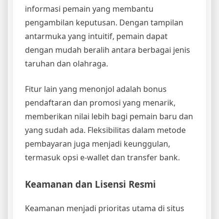
informasi pemain yang membantu
pengambilan keputusan. Dengan tampilan
antarmuka yang intuitif, pemain dapat
dengan mudah beralih antara berbagai jenis
taruhan dan olahraga.
Fitur lain yang menonjol adalah bonus
pendaftaran dan promosi yang menarik,
memberikan nilai lebih bagi pemain baru dan
yang sudah ada. Fleksibilitas dalam metode
pembayaran juga menjadi keunggulan,
termasuk opsi e-wallet dan transfer bank.
Keamanan dan Lisensi Resmi
Keamanan menjadi prioritas utama di situs