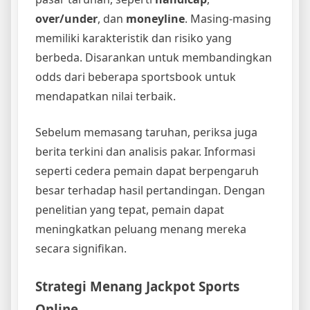
over/under
, dan
moneyline
. Masing-masing
memiliki karakteristik dan risiko yang
berbeda. Disarankan untuk membandingkan
odds dari beberapa sportsbook untuk
mendapatkan nilai terbaik.
Sebelum memasang taruhan, periksa juga
berita terkini dan analisis pakar. Informasi
seperti cedera pemain dapat berpengaruh
besar terhadap hasil pertandingan. Dengan
penelitian yang tepat, pemain dapat
meningkatkan peluang menang mereka
secara signifikan.
Strategi Menang Jackpot Sports
Online