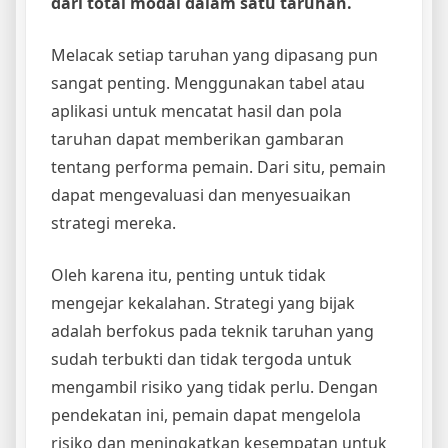
dari total modal dalam satu taruhan.
Melacak setiap taruhan yang dipasang pun
sangat penting. Menggunakan tabel atau
aplikasi untuk mencatat hasil dan pola
taruhan dapat memberikan gambaran
tentang performa pemain. Dari situ, pemain
dapat mengevaluasi dan menyesuaikan
strategi mereka.
Oleh karena itu, penting untuk tidak
mengejar kekalahan. Strategi yang bijak
adalah berfokus pada teknik taruhan yang
sudah terbukti dan tidak tergoda untuk
mengambil risiko yang tidak perlu. Dengan
pendekatan ini, pemain dapat mengelola
risiko dan meningkatkan kesempatan untuk