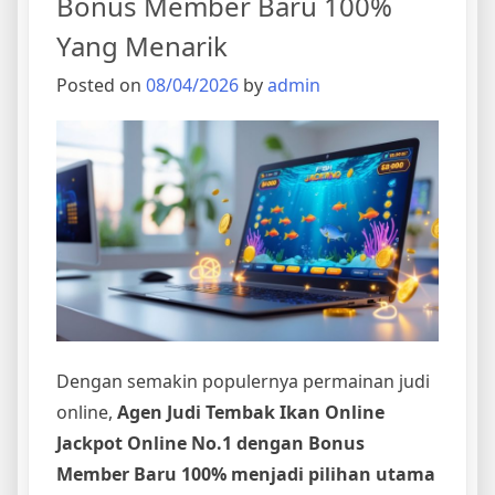
Bonus Member Baru 100%
No.1
denga
Yang Menarik
Bonus
Posted on
08/04/2026
by
admin
Terbes
di
Tahun
2026
Dengan semakin populernya permainan judi
online,
Agen Judi Tembak Ikan Online
Jackpot Online No.1 dengan Bonus
Member Baru 100% menjadi pilihan utama