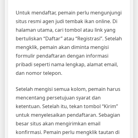
Untuk mendaftar, pemain perlu mengunjungi
situs resmi agen judi tembak ikan online. Di
halaman utama, cari tombol atau link yang
bertuliskan “Daftar” atau “Registrasi”. Setelah
mengklik, pemain akan diminta mengisi
formulir pendaftaran dengan informasi
pribadi seperti nama lengkap, alamat email,
dan nomor telepon.
Setelah mengisi semua kolom, pemain harus
mencentang persetujuan syarat dan
ketentuan. Setelah itu, tekan tombol “Kirim”
untuk menyelesaikan pendaftaran. Sebagian
besar situs akan mengirimkan email
konfirmasi. Pemain perlu mengklik tautan di