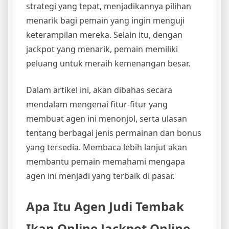
strategi yang tepat, menjadikannya pilihan
menarik bagi pemain yang ingin menguji
keterampilan mereka. Selain itu, dengan
jackpot yang menarik, pemain memiliki
peluang untuk meraih kemenangan besar.
Dalam artikel ini, akan dibahas secara
mendalam mengenai fitur-fitur yang
membuat agen ini menonjol, serta ulasan
tentang berbagai jenis permainan dan bonus
yang tersedia. Membaca lebih lanjut akan
membantu pemain memahami mengapa
agen ini menjadi yang terbaik di pasar.
Apa Itu Agen Judi Tembak
Ikan Online Jackpot Online