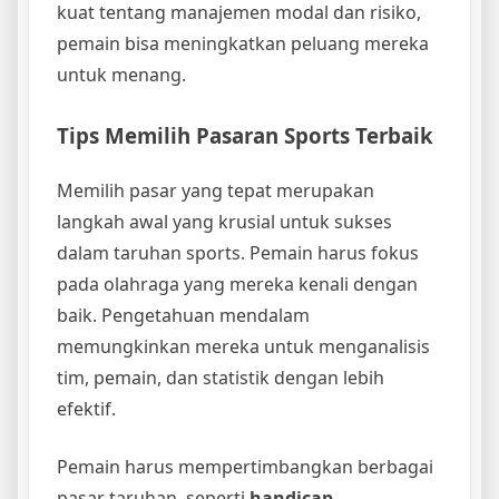
kuat tentang manajemen modal dan risiko,
pemain bisa meningkatkan peluang mereka
untuk menang.
Tips Memilih Pasaran Sports Terbaik
Memilih pasar yang tepat merupakan
langkah awal yang krusial untuk sukses
dalam taruhan sports. Pemain harus fokus
pada olahraga yang mereka kenali dengan
baik. Pengetahuan mendalam
memungkinkan mereka untuk menganalisis
tim, pemain, dan statistik dengan lebih
efektif.
Pemain harus mempertimbangkan berbagai
pasar taruhan, seperti
handicap
,