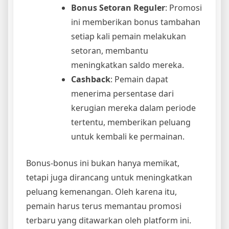
Bonus Setoran Reguler
: Promosi
ini memberikan bonus tambahan
setiap kali pemain melakukan
setoran, membantu
meningkatkan saldo mereka.
Cashback
: Pemain dapat
menerima persentase dari
kerugian mereka dalam periode
tertentu, memberikan peluang
untuk kembali ke permainan.
Bonus-bonus ini bukan hanya memikat,
tetapi juga dirancang untuk meningkatkan
peluang kemenangan. Oleh karena itu,
pemain harus terus memantau promosi
terbaru yang ditawarkan oleh platform ini.