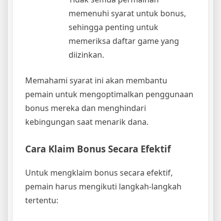
memenuhi syarat untuk bonus,
sehingga penting untuk
memeriksa daftar game yang
diizinkan.
Memahami syarat ini akan membantu
pemain untuk mengoptimalkan penggunaan
bonus mereka dan menghindari
kebingungan saat menarik dana.
Cara Klaim Bonus Secara Efektif
Untuk mengklaim bonus secara efektif,
pemain harus mengikuti langkah-langkah
tertentu: