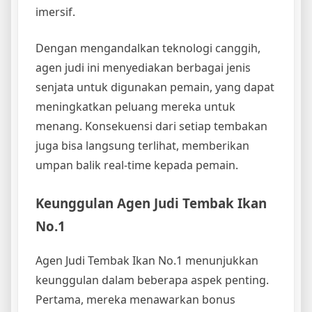
imersif.
Dengan mengandalkan teknologi canggih,
agen judi ini menyediakan berbagai jenis
senjata untuk digunakan pemain, yang dapat
meningkatkan peluang mereka untuk
menang. Konsekuensi dari setiap tembakan
juga bisa langsung terlihat, memberikan
umpan balik real-time kepada pemain.
Keunggulan Agen Judi Tembak Ikan
No.1
Agen Judi Tembak Ikan No.1 menunjukkan
keunggulan dalam beberapa aspek penting.
Pertama, mereka menawarkan bonus