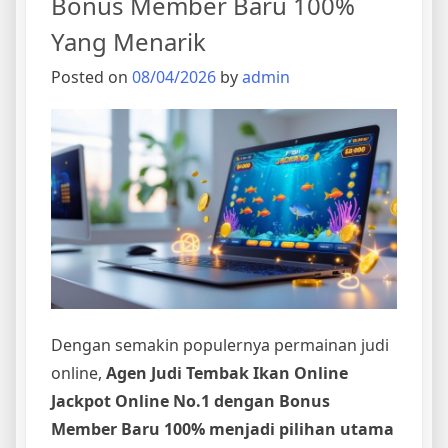
Bonus Member Baru 100%
No.1
denga
Yang Menarik
Bonus
Posted on
08/04/2026
by
admin
Terbes
di
Tahun
2026
Dengan semakin populernya permainan judi
online,
Agen Judi Tembak Ikan Online
Jackpot Online No.1 dengan Bonus
Member Baru 100% menjadi pilihan utama