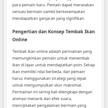
para pemain baru. Pemain dapat merasakan
sensasi bermain sambil berkesempatan
mendapatkan ganjaran yang signifikan.
Pengertian dan Konsep Tembak Ikan
Online
Tembak ikan online adalah permainan yang
memungkinkan pemain untuk menembak
ikan di layar untuk mendapatkan poin. Setiap
ikan memiliki nilai berbeda, dan pemain
harus menggunakan strategi yang tepat
untuk mengumpulkan skor maksimal.
Permainan ini sering kali dilengkapi dengan
animasi menarik dan efek suara,
menciptakan pengalaman bermain yang