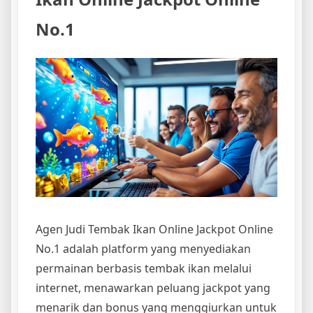
No.1
Agen Judi Tembak Ikan Online Jackpot Online
No.1 adalah platform yang menyediakan
permainan berbasis tembak ikan melalui
internet, menawarkan peluang jackpot yang
menarik dan bonus yang menggiurkan untuk