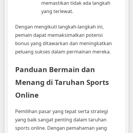
memastikan tidak ada langkah
yang terlewat.
Dengan mengikuti langkah-langkah ini,
pemain dapat memaksimalkan potensi
bonus yang ditawarkan dan meningkatkan
peluang sukses dalam permainan mereka.
Panduan Bermain dan
Menang di Taruhan Sports
Online
Pemilihan pasar yang tepat serta strategi
yang baik sangat penting dalam taruhan
sports online. Dengan pemahaman yang