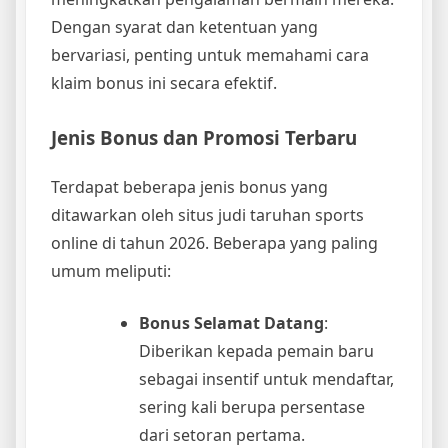
Dengan syarat dan ketentuan yang
bervariasi, penting untuk memahami cara
klaim bonus ini secara efektif.
Jenis Bonus dan Promosi Terbaru
Terdapat beberapa jenis bonus yang
ditawarkan oleh situs judi taruhan sports
online di tahun 2026. Beberapa yang paling
umum meliputi:
Bonus Selamat Datang
:
Diberikan kepada pemain baru
sebagai insentif untuk mendaftar,
sering kali berupa persentase
dari setoran pertama.