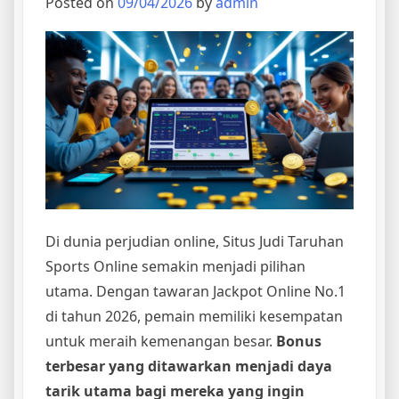
Posted on
09/04/2026
by
admin
Di dunia perjudian online, Situs Judi Taruhan
Sports Online semakin menjadi pilihan
utama. Dengan tawaran Jackpot Online No.1
di tahun 2026, pemain memiliki kesempatan
untuk meraih kemenangan besar.
Bonus
terbesar yang ditawarkan menjadi daya
tarik utama bagi mereka yang ingin