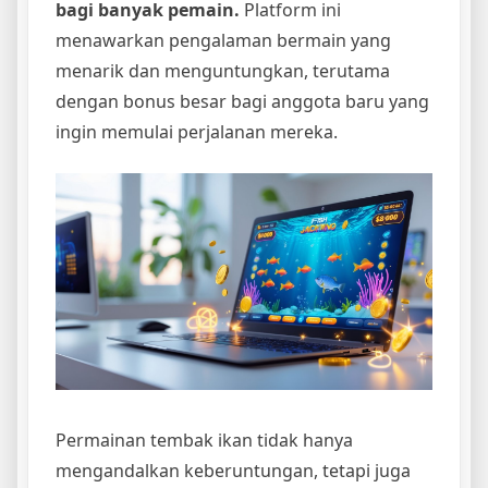
bagi banyak pemain.
Platform ini
menawarkan pengalaman bermain yang
menarik dan menguntungkan, terutama
dengan bonus besar bagi anggota baru yang
ingin memulai perjalanan mereka.
Permainan tembak ikan tidak hanya
mengandalkan keberuntungan, tetapi juga