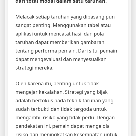
dari total modal dalam satu taruhan.
Melacak setiap taruhan yang dipasang pun
sangat penting. Menggunakan tabel atau
aplikasi untuk mencatat hasil dan pola
taruhan dapat memberikan gambaran
tentang performa pemain. Dari situ, pemain
dapat mengevaluasi dan menyesuaikan
strategi mereka.
Oleh karena itu, penting untuk tidak
mengejar kekalahan. Strategi yang bijak
adalah berfokus pada teknik taruhan yang
sudah terbukti dan tidak tergoda untuk
mengambil risiko yang tidak perlu. Dengan
pendekatan ini, pemain dapat mengelola
risiko dan meningkatkan kesempatan untuk