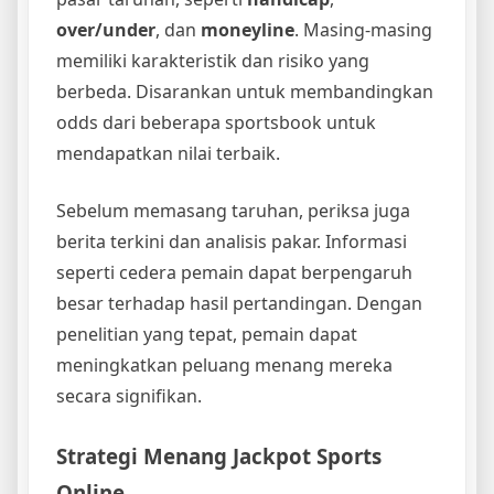
over/under
, dan
moneyline
. Masing-masing
memiliki karakteristik dan risiko yang
berbeda. Disarankan untuk membandingkan
odds dari beberapa sportsbook untuk
mendapatkan nilai terbaik.
Sebelum memasang taruhan, periksa juga
berita terkini dan analisis pakar. Informasi
seperti cedera pemain dapat berpengaruh
besar terhadap hasil pertandingan. Dengan
penelitian yang tepat, pemain dapat
meningkatkan peluang menang mereka
secara signifikan.
Strategi Menang Jackpot Sports
Online