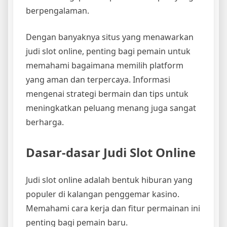
berpengalaman.
Dengan banyaknya situs yang menawarkan
judi slot online, penting bagi pemain untuk
memahami bagaimana memilih platform
yang aman dan terpercaya. Informasi
mengenai strategi bermain dan tips untuk
meningkatkan peluang menang juga sangat
berharga.
Dasar-dasar Judi Slot Online
Judi slot online adalah bentuk hiburan yang
populer di kalangan penggemar kasino.
Memahami cara kerja dan fitur permainan ini
penting bagi pemain baru.