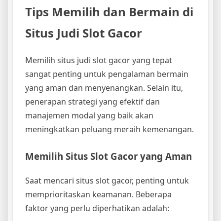
Tips Memilih dan Bermain di
Situs Judi Slot Gacor
Memilih situs judi slot gacor yang tepat
sangat penting untuk pengalaman bermain
yang aman dan menyenangkan. Selain itu,
penerapan strategi yang efektif dan
manajemen modal yang baik akan
meningkatkan peluang meraih kemenangan.
Memilih Situs Slot Gacor yang Aman
Saat mencari situs slot gacor, penting untuk
memprioritaskan keamanan. Beberapa
faktor yang perlu diperhatikan adalah: