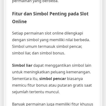
permainan yang berbeda.
Fitur dan Simbol Penting pada Slot
Online
Setiap permainan slot online dilengkapi
dengan simbol yang memiliki nilai berbeda.
Simbol umum termasuk simbol pencar,
simbol liar, dan simbol bonus.
Simbol liar
dapat menggantikan simbol lain
untuk meningkatkan peluang kemenangan.
Sementara itu,
simbol pencar
biasanya
memicu fitur bonus atau putaran gratis saat
sejumlah tertentu muncul.
Banyak permainan juga memiliki fitur khusus