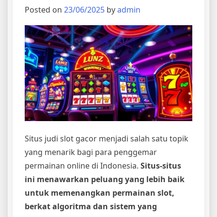
Posted on
23/06/2025
by
admin
Situs judi slot gacor menjadi salah satu topik
yang menarik bagi para penggemar
permainan online di Indonesia.
Situs-situs
ini menawarkan peluang yang lebih baik
untuk memenangkan permainan slot,
berkat algoritma dan sistem yang