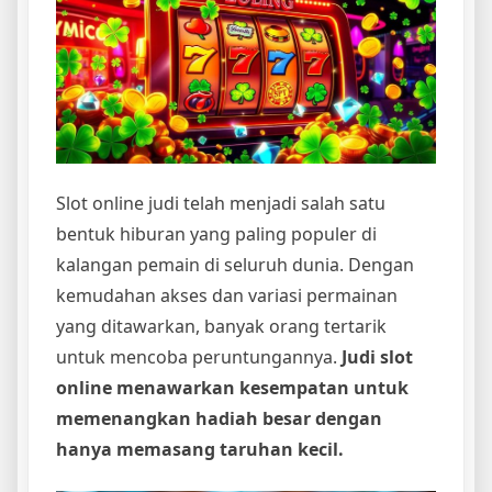
Slot online judi telah menjadi salah satu
bentuk hiburan yang paling populer di
kalangan pemain di seluruh dunia. Dengan
kemudahan akses dan variasi permainan
yang ditawarkan, banyak orang tertarik
untuk mencoba peruntungannya.
Judi slot
online menawarkan kesempatan untuk
memenangkan hadiah besar dengan
hanya memasang taruhan kecil.