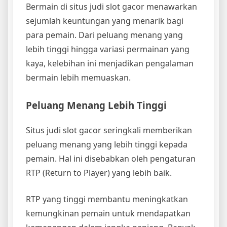
Bermain di situs judi slot gacor menawarkan
sejumlah keuntungan yang menarik bagi
para pemain. Dari peluang menang yang
lebih tinggi hingga variasi permainan yang
kaya, kelebihan ini menjadikan pengalaman
bermain lebih memuaskan.
Peluang Menang Lebih Tinggi
Situs judi slot gacor seringkali memberikan
peluang menang yang lebih tinggi kepada
pemain. Hal ini disebabkan oleh pengaturan
RTP (Return to Player) yang lebih baik.
RTP yang tinggi membantu meningkatkan
kemungkinan pemain untuk mendapatkan