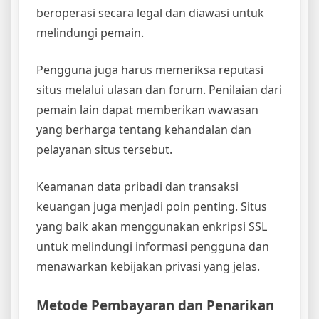
beroperasi secara legal dan diawasi untuk
melindungi pemain.
Pengguna juga harus memeriksa reputasi
situs melalui ulasan dan forum. Penilaian dari
pemain lain dapat memberikan wawasan
yang berharga tentang kehandalan dan
pelayanan situs tersebut.
Keamanan data pribadi dan transaksi
keuangan juga menjadi poin penting. Situs
yang baik akan menggunakan enkripsi SSL
untuk melindungi informasi pengguna dan
menawarkan kebijakan privasi yang jelas.
Metode Pembayaran dan Penarikan