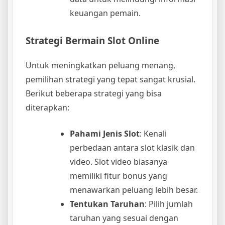
keuangan pemain.
Strategi Bermain Slot Online
Untuk meningkatkan peluang menang,
pemilihan strategi yang tepat sangat krusial.
Berikut beberapa strategi yang bisa
diterapkan:
Pahami Jenis Slot
: Kenali
perbedaan antara slot klasik dan
video. Slot video biasanya
memiliki fitur bonus yang
menawarkan peluang lebih besar.
Tentukan Taruhan
: Pilih jumlah
taruhan yang sesuai dengan