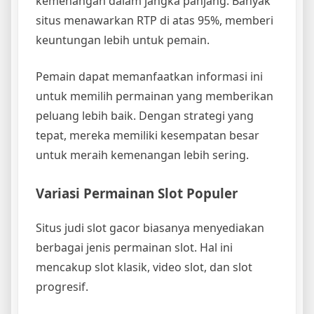
kemenangan dalam jangka panjang. Banyak
situs menawarkan RTP di atas 95%, memberi
keuntungan lebih untuk pemain.
Pemain dapat memanfaatkan informasi ini
untuk memilih permainan yang memberikan
peluang lebih baik. Dengan strategi yang
tepat, mereka memiliki kesempatan besar
untuk meraih kemenangan lebih sering.
Variasi Permainan Slot Populer
Situs judi slot gacor biasanya menyediakan
berbagai jenis permainan slot. Hal ini
mencakup slot klasik, video slot, dan slot
progresif.