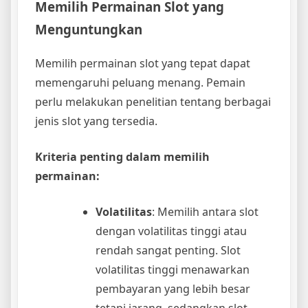
Memilih Permainan Slot yang
Menguntungkan
Memilih permainan slot yang tepat dapat
memengaruhi peluang menang. Pemain
perlu melakukan penelitian tentang berbagai
jenis slot yang tersedia.
Kriteria penting dalam memilih
permainan:
Volatilitas
: Memilih antara slot
dengan volatilitas tinggi atau
rendah sangat penting. Slot
volatilitas tinggi menawarkan
pembayaran yang lebih besar
tetapi jarang, sedangkan slot