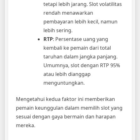
tetapi lebih jarang. Slot volatilitas
rendah menawarkan
pembayaran lebih kecil, namun
lebih sering.
RTP
: Persentase uang yang
kembali ke pemain dari total
taruhan dalam jangka panjang.
Umumnya, slot dengan RTP 95%
atau lebih dianggap
menguntungkan.
Mengetahui kedua faktor ini memberikan
pemain keunggulan dalam memilih slot yang
sesuai dengan gaya bermain dan harapan
mereka.