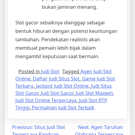
bukan jaminan menang.
Slot gacor sebaiknya dianggap sebagai
bentuk hiburan dengan potensi keuntungan
tambahan. Pendekatan realistis akan
membuat pemain lebih bijak dalam
mengambil keputusan saat bermain.
Posted in
Judi Slot
Tagged
Agen Judi Slot
Online
,
Daftar Judi Situs Slot
,
Game Judi Slot
Terbaru
,
Jackpot Judi Slot Online
,
Judi Situs
Slot Gacor
,
Judi Slot Gacor
,
Judi Slot Maxwin
,
Judi Slot Online Terpercaya
,
Judi Slot RTP
Tinggi
,
Permainan Judi Slot Terbaik
Post
Previous:
Situs Judi Slot
Next:
Agen Taruhan
Terpercaya Panduan
Olahraga Terpercaya