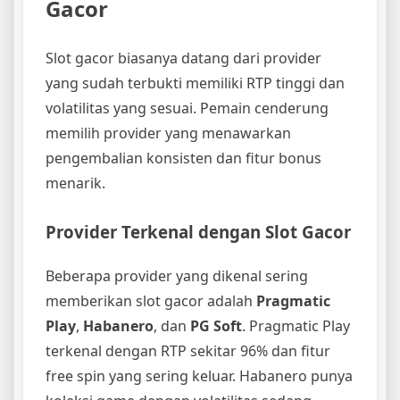
Gacor
Slot gacor biasanya datang dari provider
yang sudah terbukti memiliki RTP tinggi dan
volatilitas yang sesuai. Pemain cenderung
memilih provider yang menawarkan
pengembalian konsisten dan fitur bonus
menarik.
Provider Terkenal dengan Slot Gacor
Beberapa provider yang dikenal sering
memberikan slot gacor adalah
Pragmatic
Play
,
Habanero
, dan
PG Soft
. Pragmatic Play
terkenal dengan RTP sekitar 96% dan fitur
free spin yang sering keluar. Habanero punya