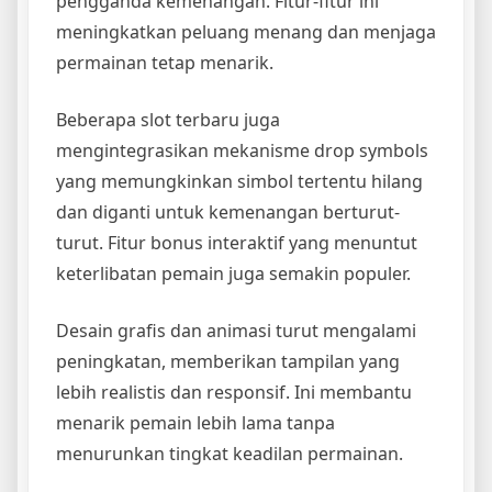
pengganda kemenangan. Fitur-fitur ini
meningkatkan peluang menang dan menjaga
permainan tetap menarik.
Beberapa slot terbaru juga
mengintegrasikan mekanisme drop symbols
yang memungkinkan simbol tertentu hilang
dan diganti untuk kemenangan berturut-
turut. Fitur bonus interaktif yang menuntut
keterlibatan pemain juga semakin populer.
Desain grafis dan animasi turut mengalami
peningkatan, memberikan tampilan yang
lebih realistis dan responsif. Ini membantu
menarik pemain lebih lama tanpa
menurunkan tingkat keadilan permainan.