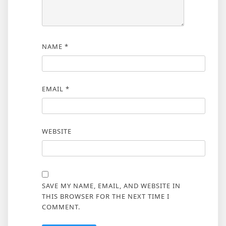
NAME
*
EMAIL
*
WEBSITE
SAVE MY NAME, EMAIL, AND WEBSITE IN
THIS BROWSER FOR THE NEXT TIME I
COMMENT.