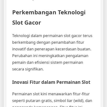
Perkembangan Teknologi
Slot Gacor
Teknologi dalam permainan slot gacor terus
berkembang dengan penambahan fitur
inovatif dan penerapan kecerdasan buatan.
Perubahan ini meningkatkan pengalaman
pemain dan efisiensi sistem permainan
secara signifikan.
Inovasi Fitur dalam Permainan Slot
Permainan slot kini menawarkan fitur-fitur
seperti putaran gratis, simbol liar (wild), dan