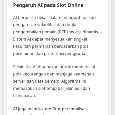
Pengaruh AI pada Slot Online
AI berperan besar dalam mengoptimalkan
pengaturan volatilitas dan tingkat
pengembalian pemain (RTP) secara dinamis.
Sistem AI dapat menyesuaikan tingkat
kesulitan permainan berdasarkan pola
permainan dan preferensi pengguna.
Selain itu, AI digunakan untuk mendeteksi
pola kecurangan dan menjaga keamanan
server dan data pemain. Algoritma ini
memastikan slot tetap berjalan adil dan
transparan.
AI juga mendukung fitur personalisasi,