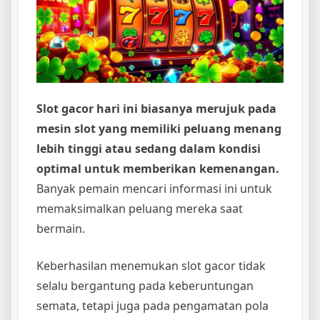
Slot gacor hari ini biasanya merujuk pada
mesin slot yang memiliki peluang menang
lebih tinggi atau sedang dalam kondisi
optimal untuk memberikan kemenangan.
Banyak pemain mencari informasi ini untuk
memaksimalkan peluang mereka saat
bermain.
Keberhasilan menemukan slot gacor tidak
selalu bergantung pada keberuntungan
semata, tetapi juga pada pengamatan pola