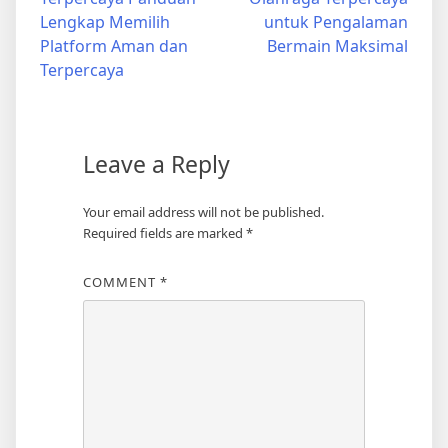
navigation
Lengkap Memilih
untuk Pengalaman
Platform Aman dan
Bermain Maksimal
Terpercaya
Leave a Reply
Your email address will not be published.
Required fields are marked
*
COMMENT
*