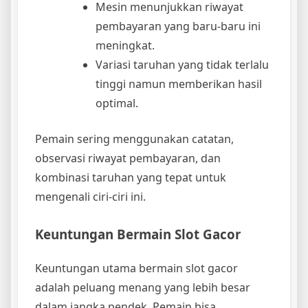
Mesin menunjukkan riwayat
pembayaran yang baru-baru ini
meningkat.
Variasi taruhan yang tidak terlalu
tinggi namun memberikan hasil
optimal.
Pemain sering menggunakan catatan,
observasi riwayat pembayaran, dan
kombinasi taruhan yang tepat untuk
mengenali ciri-ciri ini.
Keuntungan Bermain Slot Gacor
Keuntungan utama bermain slot gacor
adalah peluang menang yang lebih besar
dalam jangka pendek. Pemain bisa