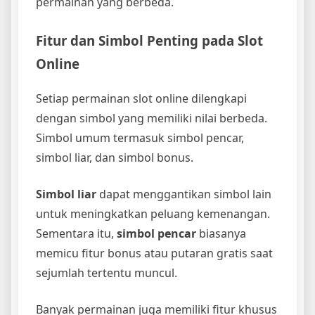
permainan yang berbeda.
Fitur dan Simbol Penting pada Slot
Online
Setiap permainan slot online dilengkapi
dengan simbol yang memiliki nilai berbeda.
Simbol umum termasuk simbol pencar,
simbol liar, dan simbol bonus.
Simbol liar
dapat menggantikan simbol lain
untuk meningkatkan peluang kemenangan.
Sementara itu,
simbol pencar
biasanya
memicu fitur bonus atau putaran gratis saat
sejumlah tertentu muncul.
Banyak permainan juga memiliki fitur khusus