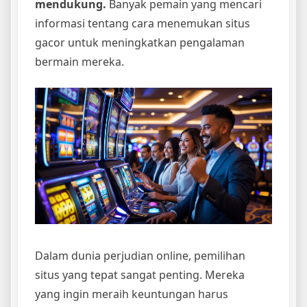
mendukung.
Banyak pemain yang mencari
informasi tentang cara menemukan situs
gacor untuk meningkatkan pengalaman
bermain mereka.
Dalam dunia perjudian online, pemilihan
situs yang tepat sangat penting. Mereka
yang ingin meraih keuntungan harus