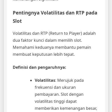
Pentingnya Volatilitas dan RTP pada
Slot
Volatilitas dan RTP (Return to Player) adalah
dua faktor kunci dalam memilih slot.
Memahami keduanya membantu pemain
membuat keputusan lebih tepat.
Definisi dan pengaruhnya:
Volatilitas
: Merujuk pada
frekuensi dan ukuran
pembayaran. Slot dengan
volatilitas tinggi dapat
memberikan kemenangan besar,