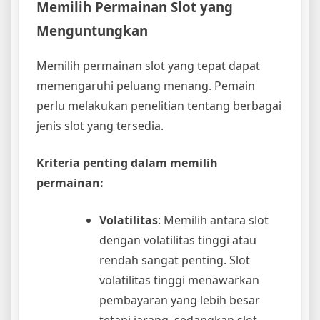
Memilih Permainan Slot yang
Menguntungkan
Memilih permainan slot yang tepat dapat
memengaruhi peluang menang. Pemain
perlu melakukan penelitian tentang berbagai
jenis slot yang tersedia.
Kriteria penting dalam memilih
permainan:
Volatilitas
: Memilih antara slot
dengan volatilitas tinggi atau
rendah sangat penting. Slot
volatilitas tinggi menawarkan
pembayaran yang lebih besar
tetapi jarang, sedangkan slot