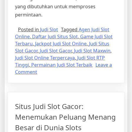
yang dibutuhkan untuk memproses
permintaan.
Posted in
Judi Slot
Tagged
Agen Judi Slot
Online
,
Daftar Judi Situs Slot
,
Game Judi Slot
Terbaru
,
Jackpot Judi Slot Online
,
Judi Situs
Slot Gacor
,
Judi Slot Gacor
,
Judi Slot Maxwin
,
Judi Slot Online Terpercaya
,
Judi Slot RTP
Tinggi
,
Permainan Judi Slot Terbaik
Leave a
on
Comment
Judi
Slot
Online:
Panduan
Situs Judi Slot Gacor:
Lengkap
untuk
Menemukan Peluang Menang
Pemain
Besar di Dunia Slots
Pemula