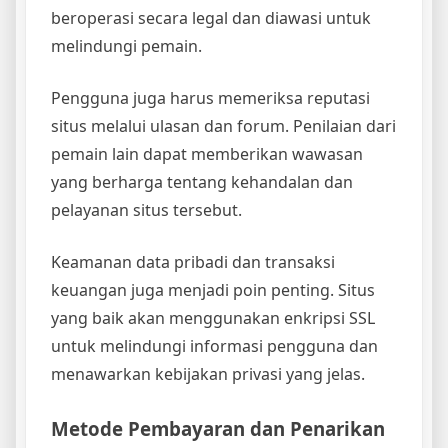
beroperasi secara legal dan diawasi untuk
melindungi pemain.
Pengguna juga harus memeriksa reputasi
situs melalui ulasan dan forum. Penilaian dari
pemain lain dapat memberikan wawasan
yang berharga tentang kehandalan dan
pelayanan situs tersebut.
Keamanan data pribadi dan transaksi
keuangan juga menjadi poin penting. Situs
yang baik akan menggunakan enkripsi SSL
untuk melindungi informasi pengguna dan
menawarkan kebijakan privasi yang jelas.
Metode Pembayaran dan Penarikan