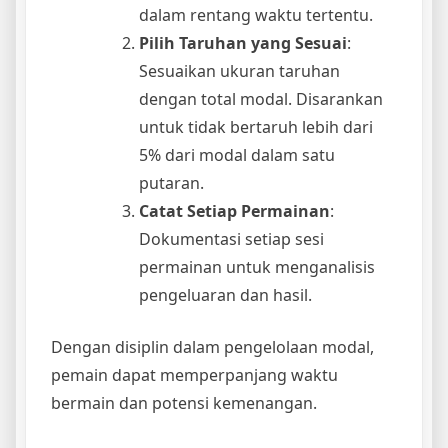
dalam rentang waktu tertentu.
Pilih Taruhan yang Sesuai
:
Sesuaikan ukuran taruhan
dengan total modal. Disarankan
untuk tidak bertaruh lebih dari
5% dari modal dalam satu
putaran.
Catat Setiap Permainan
:
Dokumentasi setiap sesi
permainan untuk menganalisis
pengeluaran dan hasil.
Dengan disiplin dalam pengelolaan modal,
pemain dapat memperpanjang waktu
bermain dan potensi kemenangan.