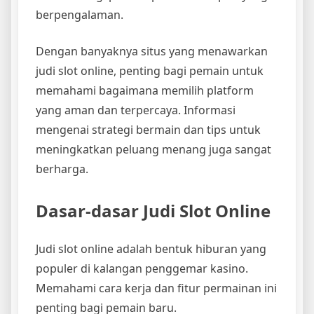
berpengalaman.
Dengan banyaknya situs yang menawarkan
judi slot online, penting bagi pemain untuk
memahami bagaimana memilih platform
yang aman dan terpercaya. Informasi
mengenai strategi bermain dan tips untuk
meningkatkan peluang menang juga sangat
berharga.
Dasar-dasar Judi Slot Online
Judi slot online adalah bentuk hiburan yang
populer di kalangan penggemar kasino.
Memahami cara kerja dan fitur permainan ini
penting bagi pemain baru.