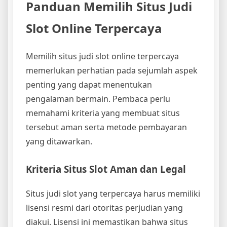
Panduan Memilih Situs Judi
Slot Online Terpercaya
Memilih situs judi slot online terpercaya
memerlukan perhatian pada sejumlah aspek
penting yang dapat menentukan
pengalaman bermain. Pembaca perlu
memahami kriteria yang membuat situs
tersebut aman serta metode pembayaran
yang ditawarkan.
Kriteria Situs Slot Aman dan Legal
Situs judi slot yang terpercaya harus memiliki
lisensi resmi dari otoritas perjudian yang
diakui. Lisensi ini memastikan bahwa situs