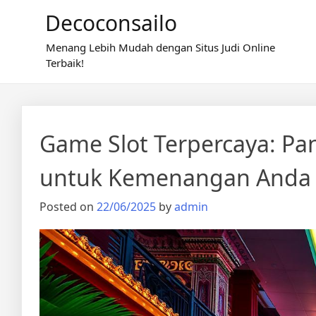
Skip
Decoconsailo
to
content
Menang Lebih Mudah dengan Situs Judi Online
Terbaik!
Game Slot Terpercaya: Pa
untuk Kemenangan Anda
Posted on
22/06/2025
by
admin