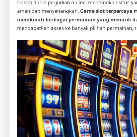
Dalam dunia perjudian online, menemukan situs y
aman dan menyenangkan.
Game slot terpercaya
menikmati berbagai permainan yang menarik da
mendapatkan akses ke banyak pilihan permainan, t