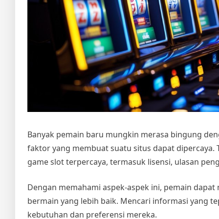
Banyak pemain baru mungkin merasa bingung denga
faktor yang membuat suatu situs dapat dipercaya. 
game slot terpercaya, termasuk lisensi, ulasan p
Dengan memahami aspek-aspek ini, pemain dapat 
bermain yang lebih baik. Mencari informasi yang
kebutuhan dan preferensi mereka.