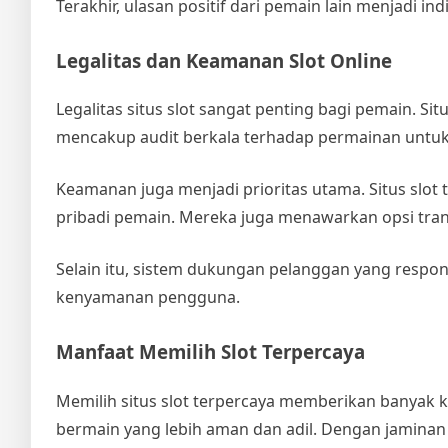
Terakhir, ulasan positif dari pemain lain menjadi i
Legalitas dan Keamanan Slot Online
Legalitas situs slot sangat penting bagi pemain. Sit
mencakup audit berkala terhadap permainan untuk
Keamanan juga menjadi prioritas utama. Situs slot
pribadi pemain. Mereka juga menawarkan opsi tra
Selain itu, sistem dukungan pelanggan yang resp
kenyamanan pengguna.
Manfaat Memilih Slot Terpercaya
Memilih situs slot terpercaya memberikan banyak
bermain yang lebih aman dan adil. Dengan jaminan 