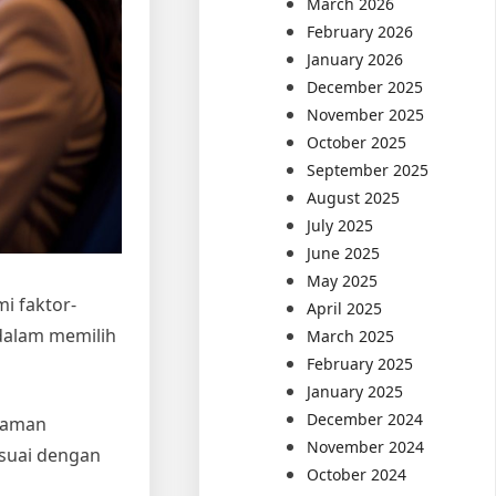
March 2026
February 2026
January 2026
December 2025
November 2025
October 2025
September 2025
August 2025
July 2025
June 2025
May 2025
i faktor-
April 2025
 dalam memilih
March 2025
February 2025
January 2025
December 2024
laman
November 2024
suai dengan
October 2024