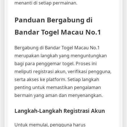
menanti di setiap permainan.
Panduan Bergabung di
Bandar Togel Macau No.1
Bergabung di Bandar Togel Macau No.1
merupakan langkah yang menguntungkan
bagi para penggemar togel. Proses ini
meliputi registrasi akun, verifikasi pengguna,
serta akses ke platform. Setiap langkah
penting untuk memastikan pengalaman
bermain yang aman dan menyenangkan.
Langkah-Langkah Registrasi Akun
Untuk memulai, pengguna harus