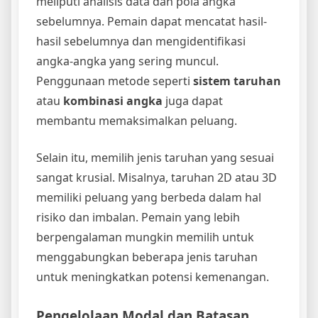
meliputi analisis data dan pola angka
sebelumnya. Pemain dapat mencatat hasil-
hasil sebelumnya dan mengidentifikasi
angka-angka yang sering muncul.
Penggunaan metode seperti
sistem taruhan
atau
kombinasi angka
juga dapat
membantu memaksimalkan peluang.
Selain itu, memilih jenis taruhan yang sesuai
sangat krusial. Misalnya, taruhan 2D atau 3D
memiliki peluang yang berbeda dalam hal
risiko dan imbalan. Pemain yang lebih
berpengalaman mungkin memilih untuk
menggabungkan beberapa jenis taruhan
untuk meningkatkan potensi kemenangan.
Pengelolaan Modal dan Batasan