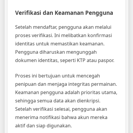
Verifikasi dan Keamanan Pengguna
Setelah mendaftar, pengguna akan melalui
proses verifikasi. Ini melibatkan konfirmasi
identitas untuk memastikan keamanan.
Pengguna diharuskan mengunggah
dokumen identitas, seperti KTP atau paspor.
Proses ini bertujuan untuk mencegah
penipuan dan menjaga integritas permainan.
Keamanan pengguna adalah prioritas utama,
sehingga semua data akan dienkripsi.
Setelah verifikasi selesai, pengguna akan
menerima notifikasi bahwa akun mereka
aktif dan siap digunakan.