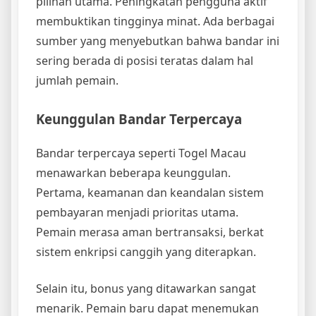
pilihan utama. Peningkatan pengguna aktif
membuktikan tingginya minat. Ada berbagai
sumber yang menyebutkan bahwa bandar ini
sering berada di posisi teratas dalam hal
jumlah pemain.
Keunggulan Bandar Terpercaya
Bandar terpercaya seperti Togel Macau
menawarkan beberapa keunggulan.
Pertama, keamanan dan keandalan sistem
pembayaran menjadi prioritas utama.
Pemain merasa aman bertransaksi, berkat
sistem enkripsi canggih yang diterapkan.
Selain itu, bonus yang ditawarkan sangat
menarik. Pemain baru dapat menemukan