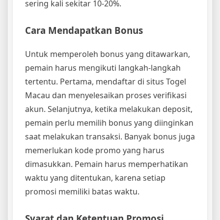
sering kali sekitar 10-20%.
Cara Mendapatkan Bonus
Untuk memperoleh bonus yang ditawarkan,
pemain harus mengikuti langkah-langkah
tertentu. Pertama, mendaftar di situs Togel
Macau dan menyelesaikan proses verifikasi
akun. Selanjutnya, ketika melakukan deposit,
pemain perlu memilih bonus yang diinginkan
saat melakukan transaksi. Banyak bonus juga
memerlukan kode promo yang harus
dimasukkan. Pemain harus memperhatikan
waktu yang ditentukan, karena setiap
promosi memiliki batas waktu.
Syarat dan Ketentuan Promosi