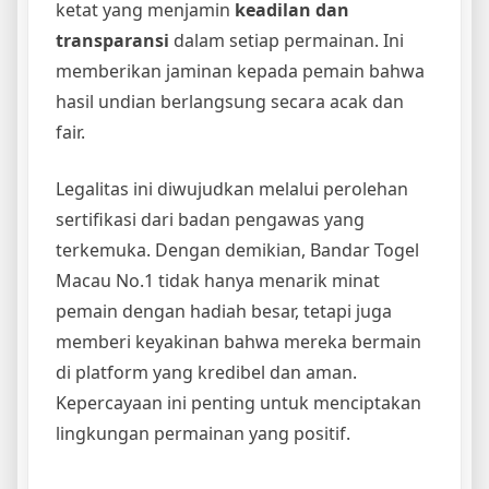
ketat yang menjamin
keadilan dan
transparansi
dalam setiap permainan. Ini
memberikan jaminan kepada pemain bahwa
hasil undian berlangsung secara acak dan
fair.
Legalitas ini diwujudkan melalui perolehan
sertifikasi dari badan pengawas yang
terkemuka. Dengan demikian, Bandar Togel
Macau No.1 tidak hanya menarik minat
pemain dengan hadiah besar, tetapi juga
memberi keyakinan bahwa mereka bermain
di platform yang kredibel dan aman.
Kepercayaan ini penting untuk menciptakan
lingkungan permainan yang positif.