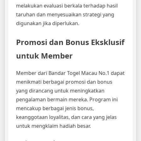
melakukan evaluasi berkala terhadap hasil
taruhan dan menyesuaikan strategi yang
digunakan jika diperlukan.
Promosi dan Bonus Eksklusif
untuk Member
Member dari Bandar Togel Macau No.1 dapat
menikmati berbagai promosi dan bonus
yang dirancang untuk meningkatkan
pengalaman bermain mereka. Program ini
mencakup berbagai jenis bonus,
keanggotaan loyalitas, dan cara yang jelas
untuk mengklaim hadiah besar.