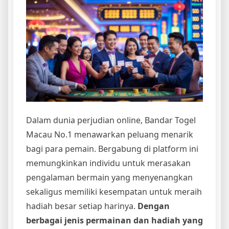
Dalam dunia perjudian online, Bandar Togel
Macau No.1 menawarkan peluang menarik
bagi para pemain. Bergabung di platform ini
memungkinkan individu untuk merasakan
pengalaman bermain yang menyenangkan
sekaligus memiliki kesempatan untuk meraih
hadiah besar setiap harinya.
Dengan
berbagai jenis permainan dan hadiah yang