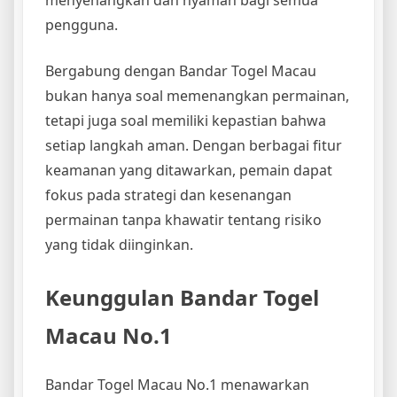
menyenangkan dan nyaman bagi semua
pengguna.
Bergabung dengan Bandar Togel Macau
bukan hanya soal memenangkan permainan,
tetapi juga soal memiliki kepastian bahwa
setiap langkah aman. Dengan berbagai fitur
keamanan yang ditawarkan, pemain dapat
fokus pada strategi dan kesenangan
permainan tanpa khawatir tentang risiko
yang tidak diinginkan.
Keunggulan Bandar Togel
Macau No.1
Bandar Togel Macau No.1 menawarkan