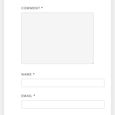
COMMENT
*
NAME
*
EMAIL
*