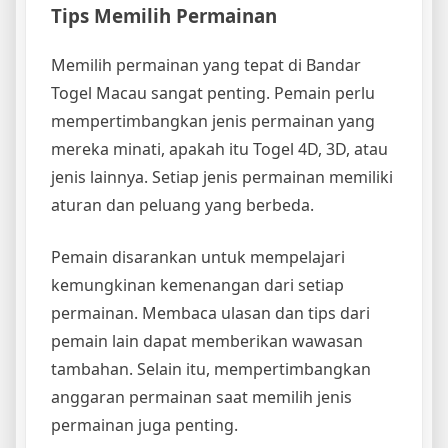
Tips Memilih Permainan
Memilih permainan yang tepat di Bandar
Togel Macau sangat penting. Pemain perlu
mempertimbangkan jenis permainan yang
mereka minati, apakah itu Togel 4D, 3D, atau
jenis lainnya. Setiap jenis permainan memiliki
aturan dan peluang yang berbeda.
Pemain disarankan untuk mempelajari
kemungkinan kemenangan dari setiap
permainan. Membaca ulasan dan tips dari
pemain lain dapat memberikan wawasan
tambahan. Selain itu, mempertimbangkan
anggaran permainan saat memilih jenis
permainan juga penting.