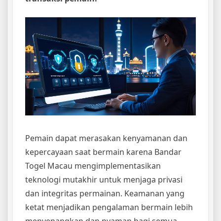
Pemain dapat merasakan kenyamanan dan
kepercayaan saat bermain karena Bandar
Togel Macau mengimplementasikan
teknologi mutakhir untuk menjaga privasi
dan integritas permainan. Keamanan yang
ketat menjadikan pengalaman bermain lebih