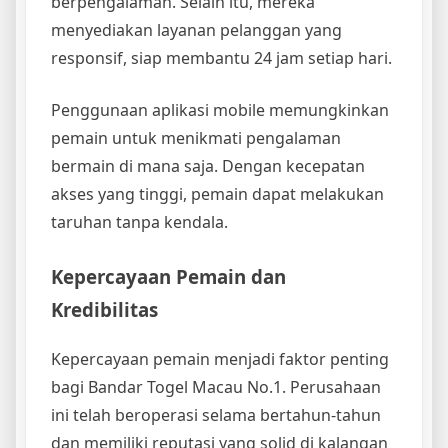
berpengalaman. Selain itu, mereka
menyediakan layanan pelanggan yang
responsif, siap membantu 24 jam setiap hari.
Penggunaan aplikasi mobile memungkinkan
pemain untuk menikmati pengalaman
bermain di mana saja. Dengan kecepatan
akses yang tinggi, pemain dapat melakukan
taruhan tanpa kendala.
Kepercayaan Pemain dan
Kredibilitas
Kepercayaan pemain menjadi faktor penting
bagi Bandar Togel Macau No.1. Perusahaan
ini telah beroperasi selama bertahun-tahun
dan memiliki reputasi yang solid di kalangan