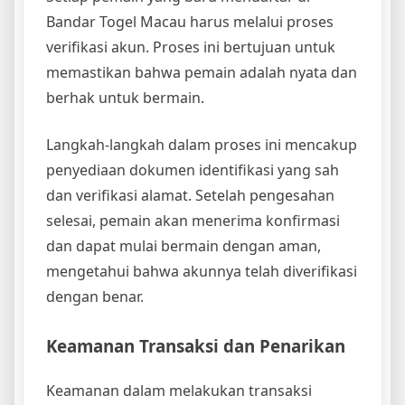
Bandar Togel Macau harus melalui proses
verifikasi akun. Proses ini bertujuan untuk
memastikan bahwa pemain adalah nyata dan
berhak untuk bermain.
Langkah-langkah dalam proses ini mencakup
penyediaan dokumen identifikasi yang sah
dan verifikasi alamat. Setelah pengesahan
selesai, pemain akan menerima konfirmasi
dan dapat mulai bermain dengan aman,
mengetahui bahwa akunnya telah diverifikasi
dengan benar.
Keamanan Transaksi dan Penarikan
Keamanan dalam melakukan transaksi