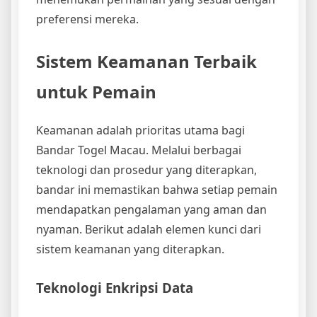
preferensi mereka.
Sistem Keamanan Terbaik
untuk Pemain
Keamanan adalah prioritas utama bagi
Bandar Togel Macau. Melalui berbagai
teknologi dan prosedur yang diterapkan,
bandar ini memastikan bahwa setiap pemain
mendapatkan pengalaman yang aman dan
nyaman. Berikut adalah elemen kunci dari
sistem keamanan yang diterapkan.
Teknologi Enkripsi Data