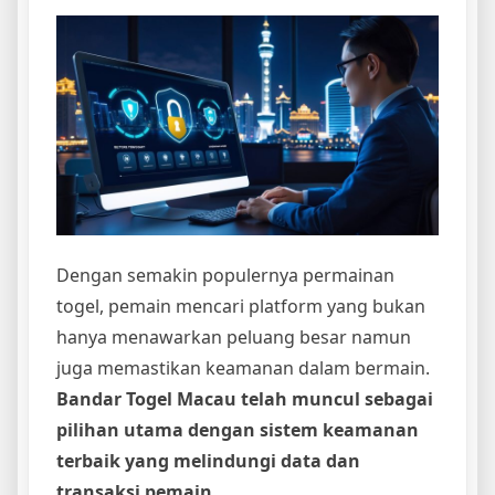
Dengan semakin populernya permainan
togel, pemain mencari platform yang bukan
hanya menawarkan peluang besar namun
juga memastikan keamanan dalam bermain.
Bandar Togel Macau telah muncul sebagai
pilihan utama dengan sistem keamanan
terbaik yang melindungi data dan
transaksi pemain.