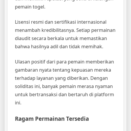
pemain togel.
Lisensi resmi dan sertifikasi internasional
menambah kredibilitasnya. Setiap permainan
diaudit secara berkala untuk memastikan
bahwa hasilnya adil dan tidak memihak.
Ulasan positif dari para pemain memberikan
gambaran nyata tentang kepuasan mereka
terhadap layanan yang diberikan. Dengan
soliditas ini, banyak pemain merasa nyaman
untuk bertransaksi dan bertaruh di platform
ini.
Ragam Permainan Tersedia