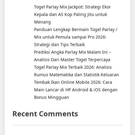
Togel Parlay Mix Jackpot: Strategi Ekor
Kepala dan AS Kop Paling Jitu untuk
Menang
Panduan Lengkap Bermain Togel Parlay /
Mix untuk Pemula sampai Pro 2026:
Strategi dan Tips Terbaik
Prediksi Angka Parlay Mix Malam Ini –
Analisis Dari Master Togel Terpercaya
Togel Parlay Mix Terbaik 2026: Analisis
Rumus Matematika dan Statistik Keluaran
Tembak Ikan Online Mobile 2026: Cara
Main Lancar di HP Android & iOS dengan
Bonus Mingguan
Recent Comments