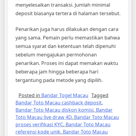
menyelesaikan transaksi. Jumlah minimal
deposit biasanya tertera di halaman tersebut.
Penarikan juga harus dilakukan dengan cara
yang sama. Pemain perlu memastikan bahwa
semua syarat dan ketentuan telah dipenuhi
sebelum mengajukan permohonan
penarikan. Proses ini dapat memakan waktu
beberapa jam hingga beberapa hari
tergantung pada metode yang dipilih.
Posted in
Bandar Togel Macau
Tagged
Bandar Toto Macau cashback deposit
,
Bandar Toto Macau diskon komisi
,
Bandar
Toto Macau live draw 4D
,
Bandar Toto Macau
proses verifikasi KYC
,
Bandar Toto Macau
referensi kode unik
,
Bandar Toto Macau