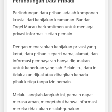
Perlindungan Data Pribadi
Perlindungan data pribadi adalah komponen
krusial dari kebijakan keamanan. Bandar
Togel Macau berkomitmen untuk menjaga
privasi informasi setiap pemain.
Dengan menerapkan kebijakan privasi yang
ketat, data pribadi seperti nama, alamat, dan
informasi pembayaran hanya digunakan
untuk keperluan yang sah. Selain itu, data ini
tidak akan dijual atau dibagikan kepada
pihak ketiga tanpa izin pemain.
Melalui langkah-langkah ini, pemain dapat
merasa aman, mengetahui bahwa informasi
mereka tidak akan disalahgunakan.