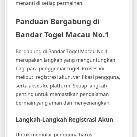
menanti di setiap permainan.
Panduan Bergabung di
Bandar Togel Macau No.1
Bergabung di Bandar Togel Macau No.1
merupakan langkah yang menguntungkan
bagi para penggemar togel. Proses ini
meliputi registrasi akun, verifikasi pengguna,
serta akses ke platform. Setiap langkah
penting untuk memastikan pengalaman
bermain yang aman dan menyenangkan.
Langkah-Langkah Registrasi Akun
Untuk memulai, pengguna harus