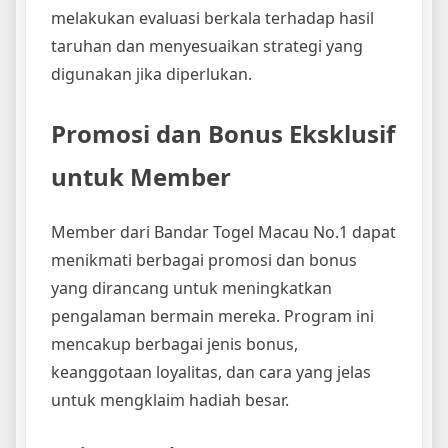
melakukan evaluasi berkala terhadap hasil
taruhan dan menyesuaikan strategi yang
digunakan jika diperlukan.
Promosi dan Bonus Eksklusif
untuk Member
Member dari Bandar Togel Macau No.1 dapat
menikmati berbagai promosi dan bonus
yang dirancang untuk meningkatkan
pengalaman bermain mereka. Program ini
mencakup berbagai jenis bonus,
keanggotaan loyalitas, dan cara yang jelas
untuk mengklaim hadiah besar.