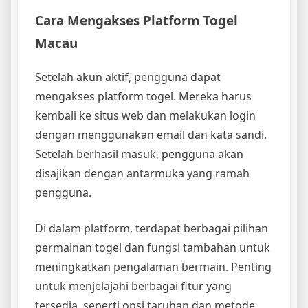
Cara Mengakses Platform Togel
Macau
Setelah akun aktif, pengguna dapat
mengakses platform togel. Mereka harus
kembali ke situs web dan melakukan login
dengan menggunakan email dan kata sandi.
Setelah berhasil masuk, pengguna akan
disajikan dengan antarmuka yang ramah
pengguna.
Di dalam platform, terdapat berbagai pilihan
permainan togel dan fungsi tambahan untuk
meningkatkan pengalaman bermain. Penting
untuk menjelajahi berbagai fitur yang
tersedia, seperti opsi taruhan dan metode