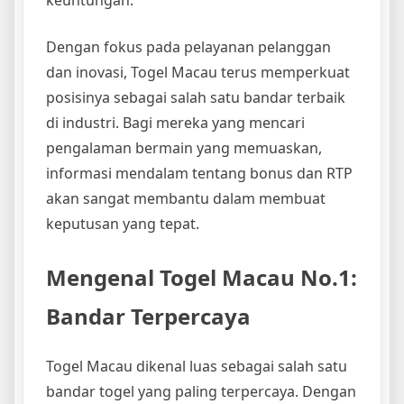
Dengan fokus pada pelayanan pelanggan
dan inovasi, Togel Macau terus memperkuat
posisinya sebagai salah satu bandar terbaik
di industri. Bagi mereka yang mencari
pengalaman bermain yang memuaskan,
informasi mendalam tentang bonus dan RTP
akan sangat membantu dalam membuat
keputusan yang tepat.
Mengenal Togel Macau No.1:
Bandar Terpercaya
Togel Macau dikenal luas sebagai salah satu
bandar togel yang paling terpercaya. Dengan