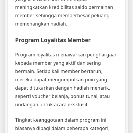
meningkatkan kredibilitas saldo permainan
member, sehingga memperbesar peluang
memenangkan hadiah.
Program Loyalitas Member
Program loyalitas menawarkan penghargaan
kepada member yang aktif dan sering
bermain. Setiap kali member bertaruh,
mereka dapat mengumpulkan poin yang
dapat ditukarkan dengan hadiah menarik,
seperti voucher belanja, bonus tunai, atau
undangan untuk acara eksklusif.
Tingkat keanggotaan dalam program ini
biasanya dibagi dalam beberapa kategori,