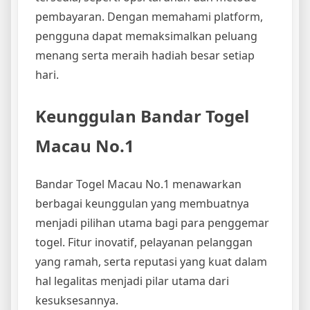
pembayaran. Dengan memahami platform,
pengguna dapat memaksimalkan peluang
menang serta meraih hadiah besar setiap
hari.
Keunggulan Bandar Togel
Macau No.1
Bandar Togel Macau No.1 menawarkan
berbagai keunggulan yang membuatnya
menjadi pilihan utama bagi para penggemar
togel. Fitur inovatif, pelayanan pelanggan
yang ramah, serta reputasi yang kuat dalam
hal legalitas menjadi pilar utama dari
kesuksesannya.