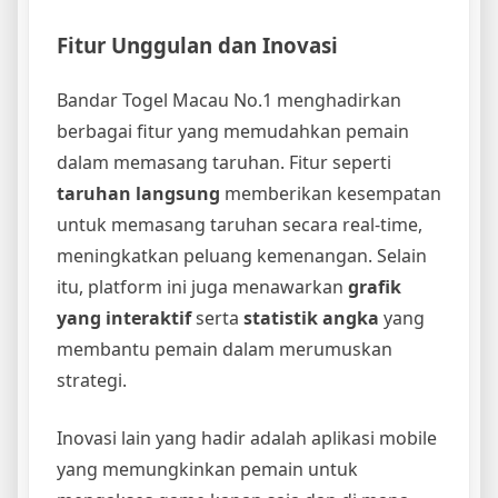
Fitur Unggulan dan Inovasi
Bandar Togel Macau No.1 menghadirkan
berbagai fitur yang memudahkan pemain
dalam memasang taruhan. Fitur seperti
taruhan langsung
memberikan kesempatan
untuk memasang taruhan secara real-time,
meningkatkan peluang kemenangan. Selain
itu, platform ini juga menawarkan
grafik
yang interaktif
serta
statistik angka
yang
membantu pemain dalam merumuskan
strategi.
Inovasi lain yang hadir adalah aplikasi mobile
yang memungkinkan pemain untuk