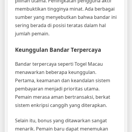
pilihan utama. Peningkatan pengguna aktif
membuktikan tingginya minat. Ada berbagai
sumber yang menyebutkan bahwa bandar ini
sering berada di posisi teratas dalam hal
jumlah pemain.
Keunggulan Bandar Terpercaya
Bandar terpercaya seperti Togel Macau
menawarkan beberapa keunggulan.
Pertama, keamanan dan keandalan sistem
pembayaran menjadi prioritas utama.
Pemain merasa aman bertransaksi, berkat
sistem enkripsi canggih yang diterapkan.
Selain itu, bonus yang ditawarkan sangat
menarik. Pemain baru dapat menemukan