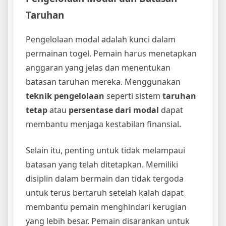
Taruhan
Pengelolaan modal adalah kunci dalam
permainan togel. Pemain harus menetapkan
anggaran yang jelas dan menentukan
batasan taruhan mereka. Menggunakan
teknik pengelolaan
seperti sistem
taruhan
tetap
atau
persentase dari modal
dapat
membantu menjaga kestabilan finansial.
Selain itu, penting untuk tidak melampaui
batasan yang telah ditetapkan. Memiliki
disiplin dalam bermain dan tidak tergoda
untuk terus bertaruh setelah kalah dapat
membantu pemain menghindari kerugian
yang lebih besar. Pemain disarankan untuk