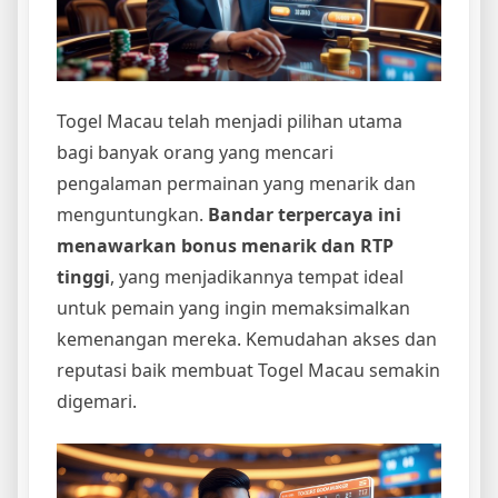
Togel Macau telah menjadi pilihan utama
bagi banyak orang yang mencari
pengalaman permainan yang menarik dan
menguntungkan.
Bandar terpercaya ini
menawarkan bonus menarik dan RTP
tinggi
, yang menjadikannya tempat ideal
untuk pemain yang ingin memaksimalkan
kemenangan mereka. Kemudahan akses dan
reputasi baik membuat Togel Macau semakin
digemari.