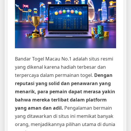
Bandar Togel Macau No.1 adalah situs resmi
yang dikenal karena hadiah terbesar dan
terpercaya dalam permainan togel.
Dengan
reputasi yang solid dan penawaran yang
menarik, para pemain dapat merasa yakin
bahwa mereka terlibat dalam platform
yang aman dan adil.
Pengalaman bermain
yang ditawarkan di situs ini memikat banyak
orang, menjadikannya pilihan utama di dunia