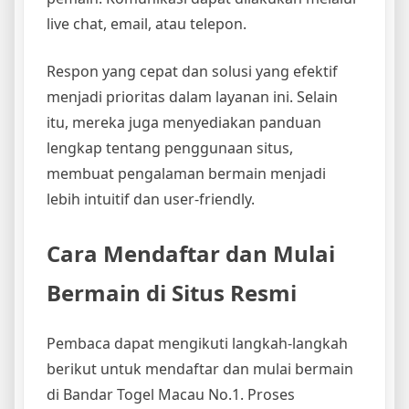
live chat, email, atau telepon.
Respon yang cepat dan solusi yang efektif
menjadi prioritas dalam layanan ini. Selain
itu, mereka juga menyediakan panduan
lengkap tentang penggunaan situs,
membuat pengalaman bermain menjadi
lebih intuitif dan user-friendly.
Cara Mendaftar dan Mulai
Bermain di Situs Resmi
Pembaca dapat mengikuti langkah-langkah
berikut untuk mendaftar dan mulai bermain
di Bandar Togel Macau No.1. Proses