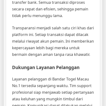
transfer bank. Semua transaksi diproses
secara cepat dan efisien, sehingga pemain
tidak perlu menunggu lama.
Transparansi menjadi salah satu ciri khas dari
platform ini. Setiap transaksi dapat dilacak
melalui riwayat akun pemain. Ini memberikan
kepercayaan lebih bagi mereka untuk
bermain dengan aman tanpa rasa khawatir.
Dukungan Layanan Pelanggan
Layanan pelanggan di Bandar Togel Macau
No.1 tersedia sepanjang waktu. Tim support
profesional siap menjawab setiap pertanyaan
atau keluhan yang mungkin timbul dari
pemain. Komunikasi dapat dilakukan melalui