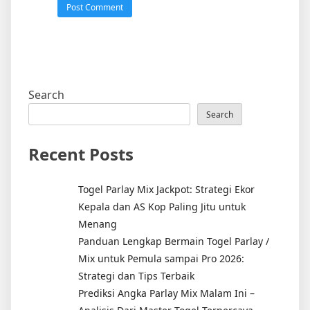
Search
Search
Recent Posts
Togel Parlay Mix Jackpot: Strategi Ekor
Kepala dan AS Kop Paling Jitu untuk
Menang
Panduan Lengkap Bermain Togel Parlay /
Mix untuk Pemula sampai Pro 2026:
Strategi dan Tips Terbaik
Prediksi Angka Parlay Mix Malam Ini –