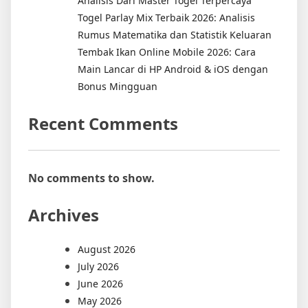
Analisis Dari Master Togel Terpercaya
Togel Parlay Mix Terbaik 2026: Analisis
Rumus Matematika dan Statistik Keluaran
Tembak Ikan Online Mobile 2026: Cara
Main Lancar di HP Android & iOS dengan
Bonus Mingguan
Recent Comments
No comments to show.
Archives
August 2026
July 2026
June 2026
May 2026