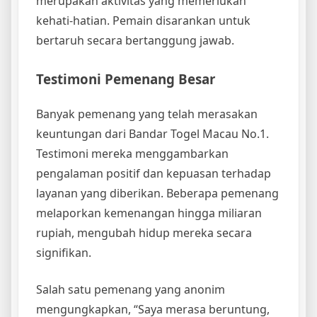
merupakan aktivitas yang memerlukan
kehati-hatian. Pemain disarankan untuk
bertaruh secara bertanggung jawab.
Testimoni Pemenang Besar
Banyak pemenang yang telah merasakan
keuntungan dari Bandar Togel Macau No.1.
Testimoni mereka menggambarkan
pengalaman positif dan kepuasan terhadap
layanan yang diberikan. Beberapa pemenang
melaporkan kemenangan hingga miliaran
rupiah, mengubah hidup mereka secara
signifikan.
Salah satu pemenang yang anonim
mengungkapkan, “Saya merasa beruntung,