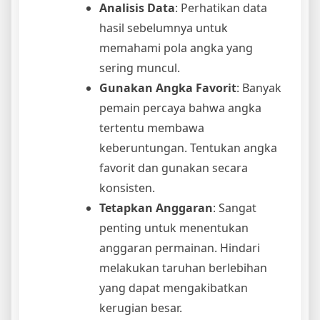
Analisis Data
: Perhatikan data
hasil sebelumnya untuk
memahami pola angka yang
sering muncul.
Gunakan Angka Favorit
: Banyak
pemain percaya bahwa angka
tertentu membawa
keberuntungan. Tentukan angka
favorit dan gunakan secara
konsisten.
Tetapkan Anggaran
: Sangat
penting untuk menentukan
anggaran permainan. Hindari
melakukan taruhan berlebihan
yang dapat mengakibatkan
kerugian besar.