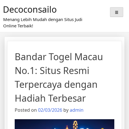
Skip
Decoconsailo
to
content
Menang Lebih Mudah dengan Situs Judi
Online Terbaik!
Bandar Togel Macau
No.1: Situs Resmi
Terpercaya dengan
Hadiah Terbesar
Posted on
02/03/2026
by
admin