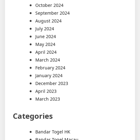
October 2024
September 2024
August 2024
July 2024
June 2024
May 2024
April 2024
March 2024
February 2024
January 2024
December 2023
April 2023
March 2023
Categories
Bandar Togel HK
Bandar Togel Macau