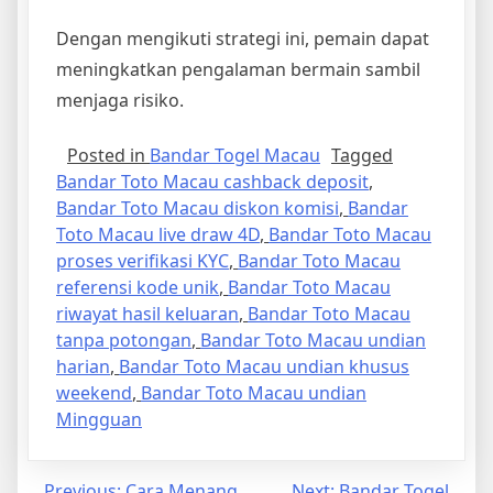
Dengan mengikuti strategi ini, pemain dapat
meningkatkan pengalaman bermain sambil
menjaga risiko.
Posted in
Bandar Togel Macau
Tagged
Bandar Toto Macau cashback deposit
,
Bandar Toto Macau diskon komisi
,
Bandar
Toto Macau live draw 4D
,
Bandar Toto Macau
proses verifikasi KYC
,
Bandar Toto Macau
referensi kode unik
,
Bandar Toto Macau
riwayat hasil keluaran
,
Bandar Toto Macau
tanpa potongan
,
Bandar Toto Macau undian
harian
,
Bandar Toto Macau undian khusus
weekend
,
Bandar Toto Macau undian
Mingguan
Previous:
Cara Menang
Next:
Bandar Togel