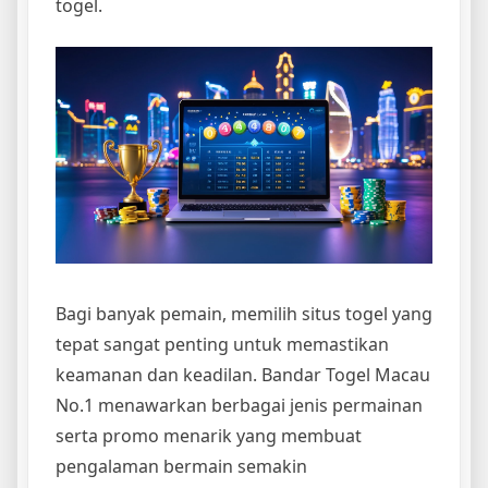
togel.
Bagi banyak pemain, memilih situs togel yang
tepat sangat penting untuk memastikan
keamanan dan keadilan. Bandar Togel Macau
No.1 menawarkan berbagai jenis permainan
serta promo menarik yang membuat
pengalaman bermain semakin