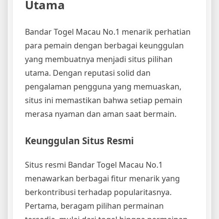
Utama
Bandar Togel Macau No.1 menarik perhatian
para pemain dengan berbagai keunggulan
yang membuatnya menjadi situs pilihan
utama. Dengan reputasi solid dan
pengalaman pengguna yang memuaskan,
situs ini memastikan bahwa setiap pemain
merasa nyaman dan aman saat bermain.
Keunggulan Situs Resmi
Situs resmi Bandar Togel Macau No.1
menawarkan berbagai fitur menarik yang
berkontribusi terhadap popularitasnya.
Pertama, beragam pilihan permainan