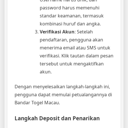
password harus memenuhi
standar keamanan, termasuk
kombinasi huruf dan angka.
Verifikasi Akun
: Setelah
pendaftaran, pengguna akan
menerima email atau SMS untuk
verifikasi. Klik tautan dalam pesan
tersebut untuk mengaktifkan
akun.
Dengan menyelesaikan langkah-langkah ini,
pengguna dapat memulai petualangannya di
Bandar Togel Macau.
Langkah Deposit dan Penarikan