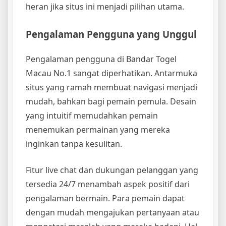
heran jika situs ini menjadi pilihan utama.
Pengalaman Pengguna yang Unggul
Pengalaman pengguna di Bandar Togel
Macau No.1 sangat diperhatikan. Antarmuka
situs yang ramah membuat navigasi menjadi
mudah, bahkan bagi pemain pemula. Desain
yang intuitif memudahkan pemain
menemukan permainan yang mereka
inginkan tanpa kesulitan.
Fitur live chat dan dukungan pelanggan yang
tersedia 24/7 menambah aspek positif dari
pengalaman bermain. Para pemain dapat
dengan mudah mengajukan pertanyaan atau