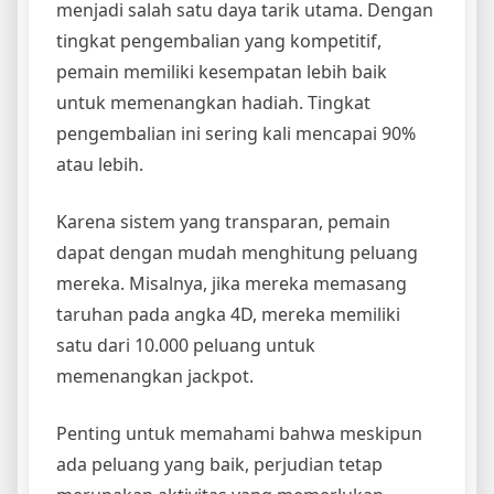
menjadi salah satu daya tarik utama. Dengan
tingkat pengembalian yang kompetitif,
pemain memiliki kesempatan lebih baik
untuk memenangkan hadiah. Tingkat
pengembalian ini sering kali mencapai 90%
atau lebih.
Karena sistem yang transparan, pemain
dapat dengan mudah menghitung peluang
mereka. Misalnya, jika mereka memasang
taruhan pada angka 4D, mereka memiliki
satu dari 10.000 peluang untuk
memenangkan jackpot.
Penting untuk memahami bahwa meskipun
ada peluang yang baik, perjudian tetap