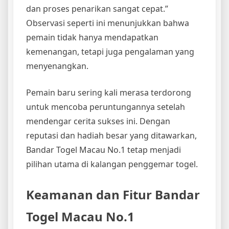
dan proses penarikan sangat cepat.”
Observasi seperti ini menunjukkan bahwa
pemain tidak hanya mendapatkan
kemenangan, tetapi juga pengalaman yang
menyenangkan.
Pemain baru sering kali merasa terdorong
untuk mencoba peruntungannya setelah
mendengar cerita sukses ini. Dengan
reputasi dan hadiah besar yang ditawarkan,
Bandar Togel Macau No.1 tetap menjadi
pilihan utama di kalangan penggemar togel.
Keamanan dan Fitur Bandar
Togel Macau No.1