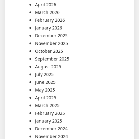
April 2026
March 2026
February 2026
January 2026
December 2025
November 2025
October 2025
September 2025
August 2025
July 2025
June 2025
May 2025
April 2025
March 2025
February 2025
January 2025
December 2024
November 2024