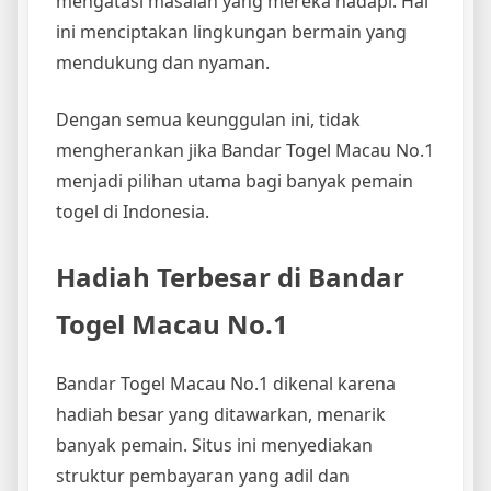
mengatasi masalah yang mereka hadapi. Hal
ini menciptakan lingkungan bermain yang
mendukung dan nyaman.
Dengan semua keunggulan ini, tidak
mengherankan jika Bandar Togel Macau No.1
menjadi pilihan utama bagi banyak pemain
togel di Indonesia.
Hadiah Terbesar di Bandar
Togel Macau No.1
Bandar Togel Macau No.1 dikenal karena
hadiah besar yang ditawarkan, menarik
banyak pemain. Situs ini menyediakan
struktur pembayaran yang adil dan