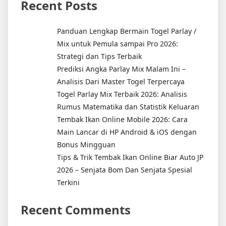
Recent Posts
Panduan Lengkap Bermain Togel Parlay /
Mix untuk Pemula sampai Pro 2026:
Strategi dan Tips Terbaik
Prediksi Angka Parlay Mix Malam Ini –
Analisis Dari Master Togel Terpercaya
Togel Parlay Mix Terbaik 2026: Analisis
Rumus Matematika dan Statistik Keluaran
Tembak Ikan Online Mobile 2026: Cara
Main Lancar di HP Android & iOS dengan
Bonus Mingguan
Tips & Trik Tembak Ikan Online Biar Auto JP
2026 – Senjata Bom Dan Senjata Spesial
Terkini
Recent Comments