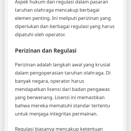
Aspek hukum dan regulasi dalam pasaran
taruhan olahraga mencakup berbagai
elemen penting. Ini meliputi perizinan yang
diperlukan dan berbagai regulasi yang harus
dipatuhi oleh operator.
Perizinan dan Regulasi
Perizinan adalah langkah awal yang krusial
dalam pengoperasian taruhan olahraga. Di
banyak negara, operator harus
mendapatkan lisensi dari badan pengawas
yang berwenang. Lisensi ini memastikan
bahwa mereka mematuhi standar tertentu
untuk menjaga integritas permainan.
Regulasi biasanya mencakup ketentuan