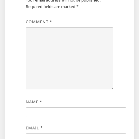
Required fields are marked
*
COMMENT
*
NAME
*
EMAIL
*