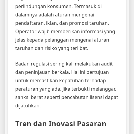
perlindungan konsumen. Termasuk di
dalamnya adalah aturan mengenai
pendaftaran, iklan, dan promosi taruhan.
Operator wajib memberikan informasi yang
jelas kepada pelanggan mengenai aturan
taruhan dan risiko yang terlibat.
Badan regulasi sering kali melakukan audit
dan peninjauan berkala. Hal ini bertujuan
untuk memastikan kepatuhan terhadap
peraturan yang ada. Jika terbukti melanggar,
sanksi berat seperti pencabutan lisensi dapat
dijatuhkan.
Tren dan Inovasi Pasaran