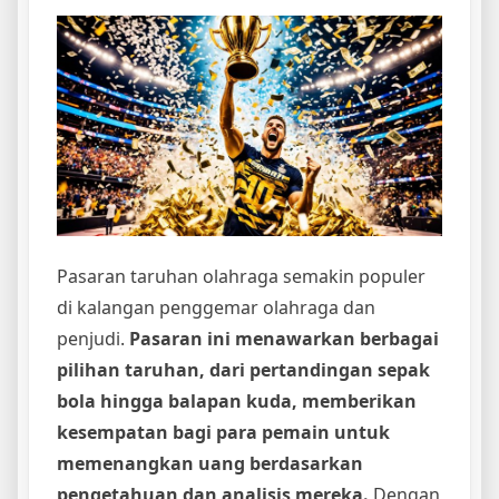
Pasaran taruhan olahraga semakin populer
di kalangan penggemar olahraga dan
penjudi.
Pasaran ini menawarkan berbagai
pilihan taruhan, dari pertandingan sepak
bola hingga balapan kuda, memberikan
kesempatan bagi para pemain untuk
memenangkan uang berdasarkan
pengetahuan dan analisis mereka.
Dengan