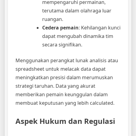
mempengaruhi permainan,
terutama dalam olahraga luar
ruangan.
Cedera pemain
: Kehilangan kunci
dapat mengubah dinamika tim
secara signifikan.
Menggunakan perangkat lunak analisis atau
spreadsheet untuk melacak data dapat
meningkatkan presisi dalam merumuskan
strategi taruhan. Data yang akurat
memberikan pemain keunggulan dalam
membuat keputusan yang lebih calculated.
Aspek Hukum dan Regulasi