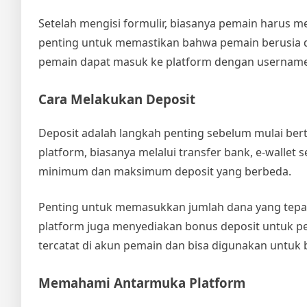
Setelah mengisi formulir, biasanya pemain harus me
penting untuk memastikan bahwa pemain berusia di 
pemain dapat masuk ke platform dengan username
Cara Melakukan Deposit
Deposit adalah langkah penting sebelum mulai ber
platform, biasanya melalui transfer bank, e-wallet 
minimum dan maksimum deposit yang berbeda.
Penting untuk memasukkan jumlah dana yang tepat
platform juga menyediakan bonus deposit untuk pe
tercatat di akun pemain dan bisa digunakan untuk 
Memahami Antarmuka Platform