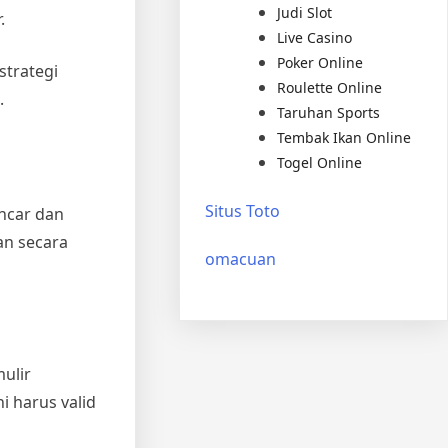
Judi Slot
.
Live Casino
Poker Online
strategi
Roulette Online
.
Taruhan Sports
Tembak Ikan Online
Togel Online
Situs Toto
ncar dan
an secara
omacuan
ulir
i harus valid