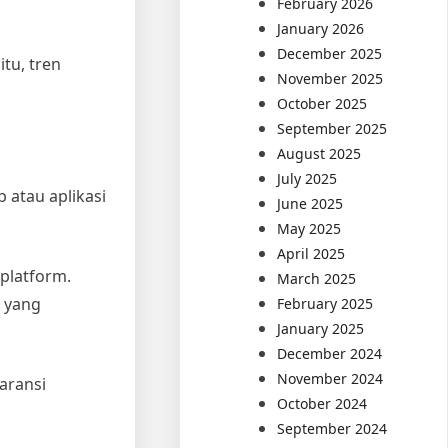
February 2026
January 2026
December 2025
itu, tren
November 2025
October 2025
September 2025
August 2025
July 2025
 atau aplikasi
June 2025
May 2025
April 2025
 platform.
March 2025
k yang
February 2025
January 2025
December 2024
November 2024
aransi
October 2024
September 2024