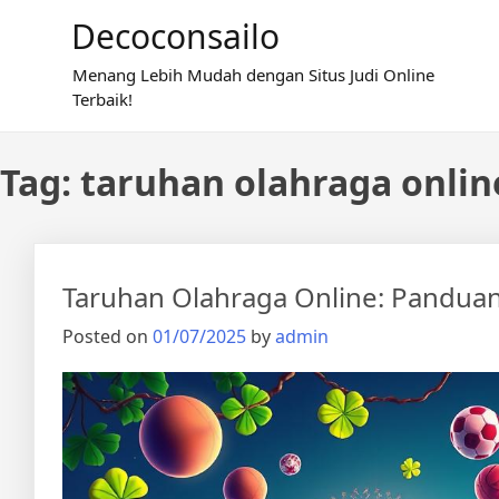
Skip
Decoconsailo
to
content
Menang Lebih Mudah dengan Situs Judi Online
Terbaik!
Tag:
taruhan olahraga onlin
Taruhan Olahraga Online: Panduan
Posted on
01/07/2025
by
admin