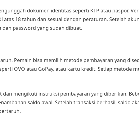
ngunggah dokumen identitas seperti KTP atau paspor. Verif
atas 18 tahun dan sesuai dengan peraturan. Setelah akun d
 dan password yang sudah dibuat.
taruh. Pemain bisa memilih metode pembayaran yang dised
seperti OVO atau GoPay, atau kartu kredit. Setiap metode me
 dan mengikuti instruksi pembayaran yang diberikan. Beb
nambahan saldo awal. Setelah transaksi berhasil, saldo a
bertaruh.