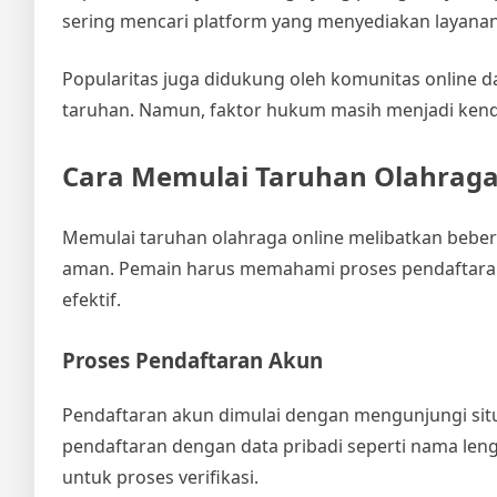
sering mencari platform yang menyediakan layanan
Popularitas juga didukung oleh komunitas online 
taruhan. Namun, faktor hukum masih menjadi kendal
Cara Memulai Taruhan Olahraga
Memulai taruhan olahraga online melibatkan beber
aman. Pemain harus memahami proses pendaftaran
efektif.
Proses Pendaftaran Akun
Pendaftaran akun dimulai dengan mengunjungi situs
pendaftaran dengan data pribadi seperti nama lengka
untuk proses verifikasi.