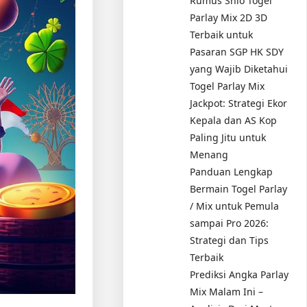
Rumus Shio Togel
Parlay Mix 2D 3D
Terbaik untuk
Pasaran SGP HK SDY
yang Wajib Diketahui
Togel Parlay Mix
Jackpot: Strategi Ekor
Kepala dan AS Kop
Paling Jitu untuk
Menang
Panduan Lengkap
Bermain Togel Parlay
/ Mix untuk Pemula
sampai Pro 2026:
Strategi dan Tips
Terbaik
Prediksi Angka Parlay
Mix Malam Ini –