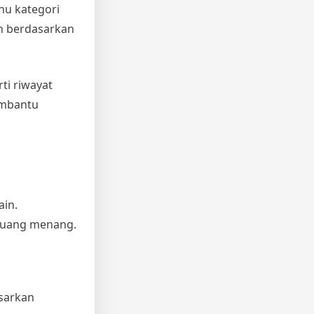
nu kategori
an berdasarkan
ti riwayat
embantu
ain.
luang menang.
sarkan