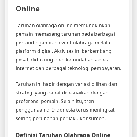
Online
Taruhan olahraga online memungkinkan
pemain memasang taruhan pada berbagai
pertandingan dan event olahraga melalui
platform digital. Aktivitas ini berkembang
pesat, didukung oleh kemudahan akses
internet dan berbagai teknologi pembayaran.
Taruhan ini hadir dengan variasi pilihan dan
strategi yang dapat disesuaikan dengan
preferensi pemain. Selain itu, tren
penggunaan di Indonesia terus meningkat
seiring perubahan perilaku konsumen.
Definisi Taruhan Olahraga Online