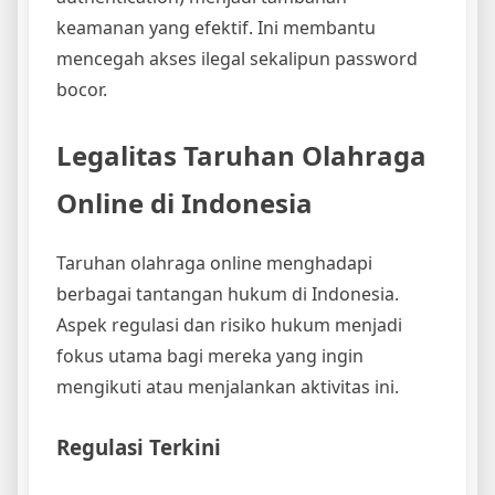
keamanan yang efektif. Ini membantu
mencegah akses ilegal sekalipun password
bocor.
Legalitas Taruhan Olahraga
Online di Indonesia
Taruhan olahraga online menghadapi
berbagai tantangan hukum di Indonesia.
Aspek regulasi dan risiko hukum menjadi
fokus utama bagi mereka yang ingin
mengikuti atau menjalankan aktivitas ini.
Regulasi Terkini