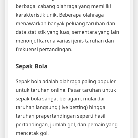
berbagai cabang olahraga yang memiliki
karakteristik unik. Beberapa olahraga
menawarkan banyak peluang taruhan dan
data statistik yang luas, sementara yang lain
menonjol karena variasi jenis taruhan dan
frekuensi pertandingan.
Sepak Bola
Sepak bola adalah olahraga paling populer
untuk taruhan online. Pasar taruhan untuk
sepak bola sangat beragam, mulai dari
taruhan langsung (live betting) hingga
taruhan prapertandingan seperti hasil
pertandingan, jumlah gol, dan pemain yang
mencetak gol.