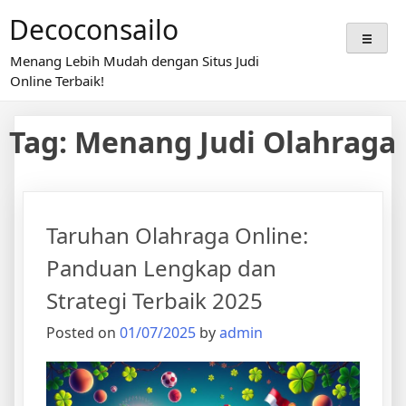
Skip
Decoconsailo
to
content
Menang Lebih Mudah dengan Situs Judi
Online Terbaik!
Tag:
Menang Judi Olahraga
Taruhan Olahraga Online:
Panduan Lengkap dan
Strategi Terbaik 2025
Posted on
01/07/2025
by
admin