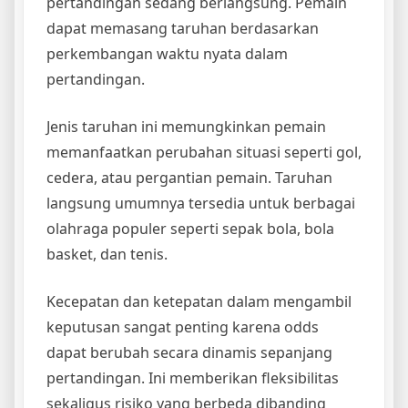
pertandingan sedang berlangsung. Pemain
dapat memasang taruhan berdasarkan
perkembangan waktu nyata dalam
pertandingan.
Jenis taruhan ini memungkinkan pemain
memanfaatkan perubahan situasi seperti gol,
cedera, atau pergantian pemain. Taruhan
langsung umumnya tersedia untuk berbagai
olahraga populer seperti sepak bola, bola
basket, dan tenis.
Kecepatan dan ketepatan dalam mengambil
keputusan sangat penting karena odds
dapat berubah secara dinamis sepanjang
pertandingan. Ini memberikan fleksibilitas
sekaligus risiko yang berbeda dibanding