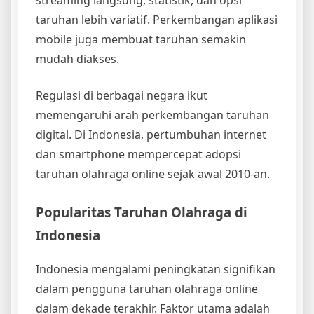
taruhan lebih variatif. Perkembangan aplikasi
mobile juga membuat taruhan semakin
mudah diakses.
Regulasi di berbagai negara ikut
memengaruhi arah perkembangan taruhan
digital. Di Indonesia, pertumbuhan internet
dan smartphone mempercepat adopsi
taruhan olahraga online sejak awal 2010-an.
Popularitas Taruhan Olahraga di
Indonesia
Indonesia mengalami peningkatan signifikan
dalam pengguna taruhan olahraga online
dalam dekade terakhir. Faktor utama adalah