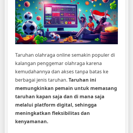
Taruhan olahraga online semakin populer di
kalangan penggemar olahraga karena
kemudahannya dan akses tanpa batas ke
berbagai jenis taruhan.
Taruhan ini
memungkinkan pemain untuk memasang
taruhan kapan saja dan di mana saja
melalui platform digital, sehingga
meningkatkan fleksibilitas dan
kenyamanan.