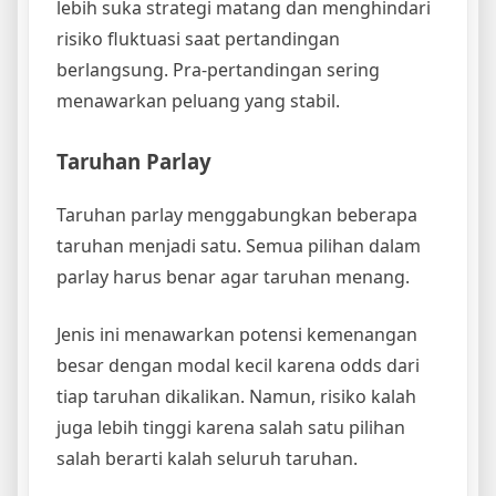
lebih suka strategi matang dan menghindari
risiko fluktuasi saat pertandingan
berlangsung. Pra-pertandingan sering
menawarkan peluang yang stabil.
Taruhan Parlay
Taruhan parlay menggabungkan beberapa
taruhan menjadi satu. Semua pilihan dalam
parlay harus benar agar taruhan menang.
Jenis ini menawarkan potensi kemenangan
besar dengan modal kecil karena odds dari
tiap taruhan dikalikan. Namun, risiko kalah
juga lebih tinggi karena salah satu pilihan
salah berarti kalah seluruh taruhan.