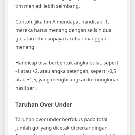
tim menjadi lebih seimbang.
Contoh: jika tim A mendapat handicap -1,
mereka harus menang dengan selisih dua
gol atau lebih supaya taruhan dianggap
menang.
Handicap bisa berbentuk angka bulat, seperti
-1 atau +2, atau angka setengah, seperti -0,5
atau +1,5, yang menghilangkan kemungkinan
hasil seri.
Taruhan Over Under
Taruhan over under berfokus pada total
jumlah gol yang dicetak di pertandingan.