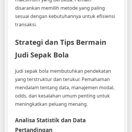
disarankan memilih metode yang paling
sesuai dengan kebutuhannya untuk efisiensi
transaksi.
Strategi dan Tips Bermain
Judi Sepak Bola
Judi sepak bola membutuhkan pendekatan
yang terstruktur dan terukur. Pemahaman
mendalam tentang data, manajemen modal,
odds, dan kesalahan umum penting untuk
meningkatkan peluang menang.
Analisa Statistik dan Data
Pertandingan