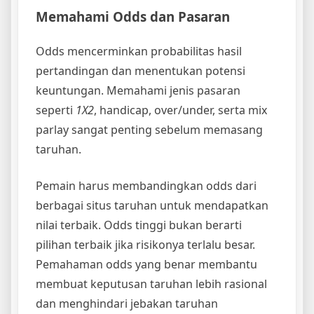
Memahami Odds dan Pasaran
Odds mencerminkan probabilitas hasil
pertandingan dan menentukan potensi
keuntungan. Memahami jenis pasaran
seperti
1X2
, handicap, over/under, serta mix
parlay sangat penting sebelum memasang
taruhan.
Pemain harus membandingkan odds dari
berbagai situs taruhan untuk mendapatkan
nilai terbaik. Odds tinggi bukan berarti
pilihan terbaik jika risikonya terlalu besar.
Pemahaman odds yang benar membantu
membuat keputusan taruhan lebih rasional
dan menghindari jebakan taruhan