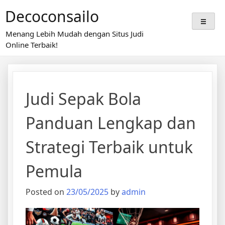
Skip
Decoconsailo
to
content
Menang Lebih Mudah dengan Situs Judi
Online Terbaik!
Judi Sepak Bola
Panduan Lengkap dan
Strategi Terbaik untuk
Pemula
Posted on
23/05/2025
by
admin