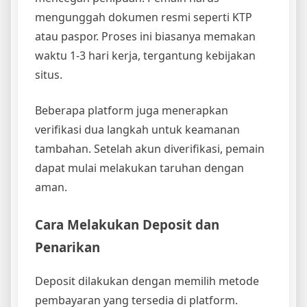
mengunggah dokumen resmi seperti KTP
atau paspor. Proses ini biasanya memakan
waktu 1-3 hari kerja, tergantung kebijakan
situs.
Beberapa platform juga menerapkan
verifikasi dua langkah untuk keamanan
tambahan. Setelah akun diverifikasi, pemain
dapat mulai melakukan taruhan dengan
aman.
Cara Melakukan Deposit dan
Penarikan
Deposit dilakukan dengan memilih metode
pembayaran yang tersedia di platform.