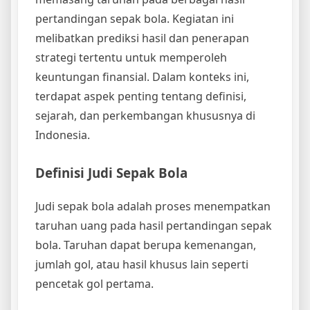
pertandingan sepak bola. Kegiatan ini
melibatkan prediksi hasil dan penerapan
strategi tertentu untuk memperoleh
keuntungan finansial. Dalam konteks ini,
terdapat aspek penting tentang definisi,
sejarah, dan perkembangan khususnya di
Indonesia.
Definisi Judi Sepak Bola
Judi sepak bola adalah proses menempatkan
taruhan uang pada hasil pertandingan sepak
bola. Taruhan dapat berupa kemenangan,
jumlah gol, atau hasil khusus lain seperti
pencetak gol pertama.