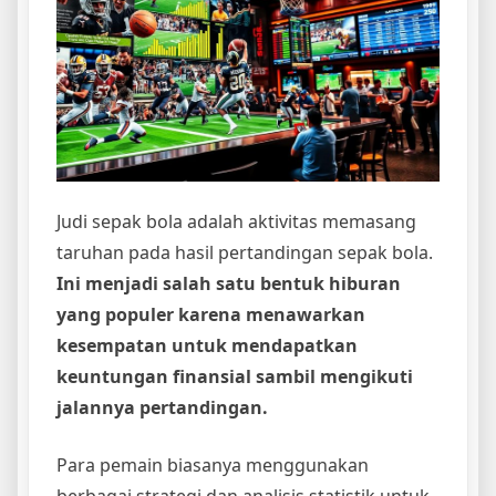
Judi sepak bola adalah aktivitas memasang
taruhan pada hasil pertandingan sepak bola.
Ini menjadi salah satu bentuk hiburan
yang populer karena menawarkan
kesempatan untuk mendapatkan
keuntungan finansial sambil mengikuti
jalannya pertandingan.
Para pemain biasanya menggunakan
berbagai strategi dan analisis statistik untuk