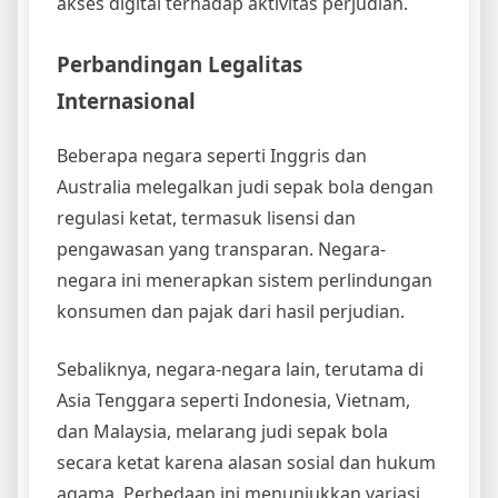
akses digital terhadap aktivitas perjudian.
Perbandingan Legalitas
Internasional
Beberapa negara seperti Inggris dan
Australia melegalkan judi sepak bola dengan
regulasi ketat, termasuk lisensi dan
pengawasan yang transparan. Negara-
negara ini menerapkan sistem perlindungan
konsumen dan pajak dari hasil perjudian.
Sebaliknya, negara-negara lain, terutama di
Asia Tenggara seperti Indonesia, Vietnam,
dan Malaysia, melarang judi sepak bola
secara ketat karena alasan sosial dan hukum
agama. Perbedaan ini menunjukkan variasi