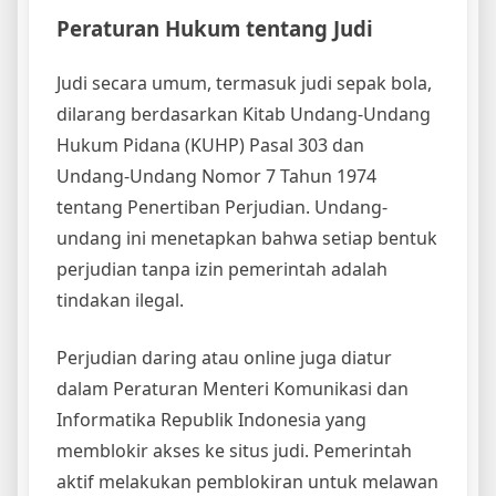
Peraturan Hukum tentang Judi
Judi secara umum, termasuk judi sepak bola,
dilarang berdasarkan Kitab Undang-Undang
Hukum Pidana (KUHP) Pasal 303 dan
Undang-Undang Nomor 7 Tahun 1974
tentang Penertiban Perjudian. Undang-
undang ini menetapkan bahwa setiap bentuk
perjudian tanpa izin pemerintah adalah
tindakan ilegal.
Perjudian daring atau online juga diatur
dalam Peraturan Menteri Komunikasi dan
Informatika Republik Indonesia yang
memblokir akses ke situs judi. Pemerintah
aktif melakukan pemblokiran untuk melawan