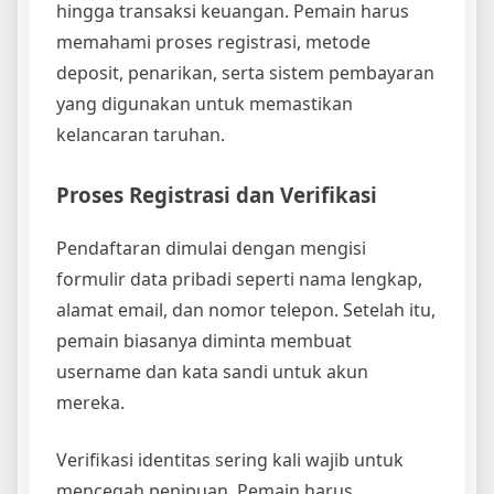
hingga transaksi keuangan. Pemain harus
memahami proses registrasi, metode
deposit, penarikan, serta sistem pembayaran
yang digunakan untuk memastikan
kelancaran taruhan.
Proses Registrasi dan Verifikasi
Pendaftaran dimulai dengan mengisi
formulir data pribadi seperti nama lengkap,
alamat email, dan nomor telepon. Setelah itu,
pemain biasanya diminta membuat
username dan kata sandi untuk akun
mereka.
Verifikasi identitas sering kali wajib untuk
mencegah penipuan. Pemain harus