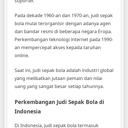
suporter.
Pada dekade 1960-an dan 1970-an, judi sepak
bola mulai terorganisir dengan adanya agen
dan bandar resmi di beberapa negara Eropa.
Perkembangan teknologi internet pada 1990-
an mempercepat akses kepada taruhan
online.
Saat ini, judi sepak bola adalah industri global
yang melibatkan jutaan pemain dan nilai
uang yang sangat besar setiap tahunnya.
Perkembangan Judi Sepak Bola di
Indonesia
Di Indonesia, judi sepak bola termasuk