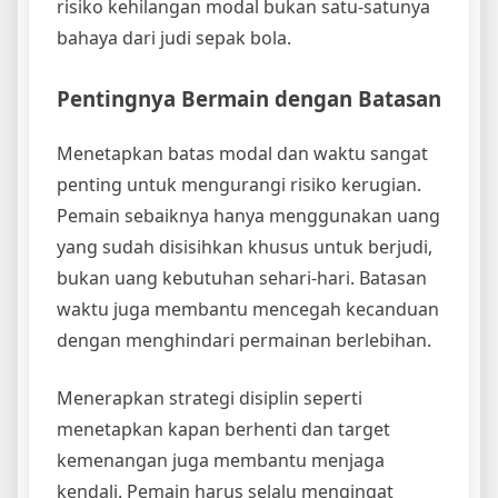
risiko kehilangan modal bukan satu-satunya
bahaya dari judi sepak bola.
Pentingnya Bermain dengan Batasan
Menetapkan batas modal dan waktu sangat
penting untuk mengurangi risiko kerugian.
Pemain sebaiknya hanya menggunakan uang
yang sudah disisihkan khusus untuk berjudi,
bukan uang kebutuhan sehari-hari. Batasan
waktu juga membantu mencegah kecanduan
dengan menghindari permainan berlebihan.
Menerapkan strategi disiplin seperti
menetapkan kapan berhenti dan target
kemenangan juga membantu menjaga
kendali. Pemain harus selalu mengingat