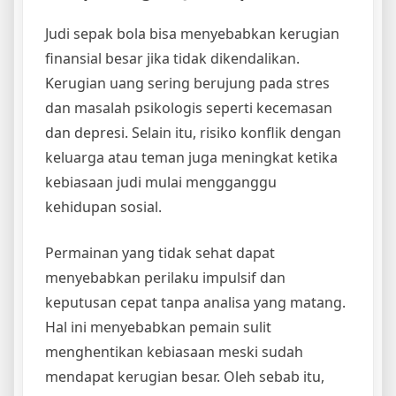
Judi sepak bola bisa menyebabkan kerugian
finansial besar jika tidak dikendalikan.
Kerugian uang sering berujung pada stres
dan masalah psikologis seperti kecemasan
dan depresi. Selain itu, risiko konflik dengan
keluarga atau teman juga meningkat ketika
kebiasaan judi mulai mengganggu
kehidupan sosial.
Permainan yang tidak sehat dapat
menyebabkan perilaku impulsif dan
keputusan cepat tanpa analisa yang matang.
Hal ini menyebabkan pemain sulit
menghentikan kebiasaan meski sudah
mendapat kerugian besar. Oleh sebab itu,