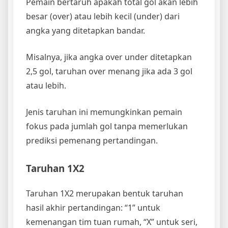
Pemain bertaruh apakah total gol akan lebih
besar (over) atau lebih kecil (under) dari
angka yang ditetapkan bandar.
Misalnya, jika angka over under ditetapkan
2,5 gol, taruhan over menang jika ada 3 gol
atau lebih.
Jenis taruhan ini memungkinkan pemain
fokus pada jumlah gol tanpa memerlukan
prediksi pemenang pertandingan.
Taruhan 1X2
Taruhan 1X2 merupakan bentuk taruhan
hasil akhir pertandingan: “1” untuk
kemenangan tim tuan rumah, “X” untuk seri,