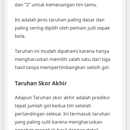
dan “2” untuk kemenangan tim tamu.
Ini adalah jenis taruhan paling dasar dan
paling sering dipilih oleh pemain judi sepak
bola.
Taruhan ini mudah dipahami karena hanya
mengharuskan memilih salah satu dari tiga
hasil tanpa mempertimbangkan selisih gol.
Taruhan Skor Akhir
Adapun Taruhan skor akhir adalah prediksi
tepat jumlah gol kedua tim setelah
pertandingan selesai. Ini termasuk taruhan
yang paling sulit karena mengharuskan
penebak menebak hasil dengan detail