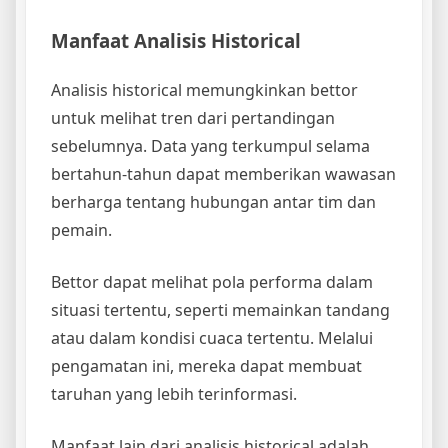
Manfaat Analisis Historical
Analisis historical memungkinkan bettor
untuk melihat tren dari pertandingan
sebelumnya. Data yang terkumpul selama
bertahun-tahun dapat memberikan wawasan
berharga tentang hubungan antar tim dan
pemain.
Bettor dapat melihat pola performa dalam
situasi tertentu, seperti memainkan tandang
atau dalam kondisi cuaca tertentu. Melalui
pengamatan ini, mereka dapat membuat
taruhan yang lebih terinformasi.
Manfaat lain dari analisis historical adalah