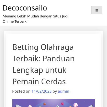
Skip
Decoconsailo
to
content
Menang Lebih Mudah dengan Situs Judi
Online Terbaik!
Betting Olahraga
Terbaik: Panduan
Lengkap untuk
Pemain Cerdas
Posted on
11/02/2025
by
admin