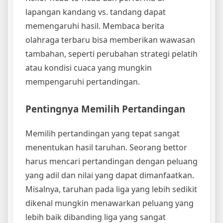
lapangan kandang vs. tandang dapat
memengaruhi hasil. Membaca berita
olahraga terbaru bisa memberikan wawasan
tambahan, seperti perubahan strategi pelatih
atau kondisi cuaca yang mungkin
mempengaruhi pertandingan.
Pentingnya Memilih Pertandingan
Memilih pertandingan yang tepat sangat
menentukan hasil taruhan. Seorang bettor
harus mencari pertandingan dengan peluang
yang adil dan nilai yang dapat dimanfaatkan.
Misalnya, taruhan pada liga yang lebih sedikit
dikenal mungkin menawarkan peluang yang
lebih baik dibanding liga yang sangat