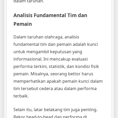
dalam taruhan.
Analisis Fundamental Tim dan
Pemain
Dalam taruhan olahraga, analisis
fundamental tim dan pemain adalah kunci
untuk mengambil keputusan yang
informasional. Ini mencakup evaluasi
performa terkini, statistik, dan kondisi fisik
pemain. Misalnya, seorang bettor harus
memperhatikan apakah pemain kunci dalam
tim tersebut cedera atau dalam performa
terbaik.
Selain itu, latar belakang tim juga penting.
Rekor head-to-head dan performa di