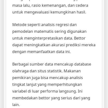
masa lalu, rasio kemenangan, dan cedera
untuk mengevaluasi kemungkinan hasil.
Metode seperti analisis regresi dan
pemodelan matematis sering digunakan
untuk menginterpretasikan data. Bettor
dapat meningkatkan akurasi prediksi mereka
dengan memanfaatkan data ini.
Berbagai sumber data mencakup database
olahraga dan situs statistik. Makanan
pemikiran juga bisa mencakup analisis
tingkat lanjut yang memperhitungkan
variabel di luar performa langsung. Ini
membedakan bettor yang serius dari yang
lain.