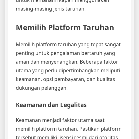
untuk memahami kapan menggunakan
masing-masing jenis taruhan.
Memilih Platform Taruhan
Memilih platform taruhan yang tepat sangat
penting untuk pengalaman bertaruh yang
aman dan menyenangkan. Beberapa faktor
utama yang perlu dipertimbangkan meliputi
keamanan, opsi pembayaran, dan kualitas
dukungan pelanggan.
Keamanan dan Legalitas
Keamanan menjadi faktor utama saat
memilih platform taruhan. Pastikan platform
tersebut memiliki lisensi resmi dari otoritas