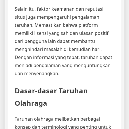
Selain itu, faktor keamanan dan reputasi
situs juga mempengaruhi pengalaman
taruhan. Memastikan bahwa platform
memiliki lisensi yang sah dan ulasan positif
dari pengguna lain dapat membantu
menghindari masalah di kemudian hari.
Dengan informasi yang tepat, taruhan dapat
menjadi pengalaman yang menguntungkan
dan menyenangkan.
Dasar-dasar Taruhan
Olahraga
Taruhan olahraga melibatkan berbagai
konsep dan terminologi yang penting untuk