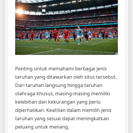
Penting untuk memahami berbagai jenis
taruhan yang ditawarkan oleh situs tersebut.
Dari taruhan langsung hingga taruhan
olahraga khusus, masing-masing memiliki
kelebihan dan kekurangan yang perlu
diperhatikan. Keahlian dalam memilih jenis
taruhan yang sesuai dapat meningkatkan
peluang untuk menang.