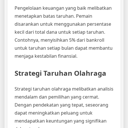
Pengelolaan keuangan yang baik melibatkan
menetapkan batas taruhan. Pemain
disarankan untuk menggunakan persentase
kecil dari total dana untuk setiap taruhan.
Contohnya, menyisihkan 5% dari bankroll
untuk taruhan setiap bulan dapat membantu
menjaga kestabilan finansial.
Strategi Taruhan Olahraga
Strategi taruhan olahraga melibatkan analisis
mendalam dan pemilihan yang cermat.
Dengan pendekatan yang tepat, seseorang
dapat meningkatkan peluang untuk
mendapatkan keuntungan yang signifikan