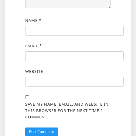
NAME
*
EMAIL
*
WEBSITE
SAVE MY NAME, EMAIL, AND WEBSITE IN
THIS BROWSER FOR THE NEXT TIME I
COMMENT.