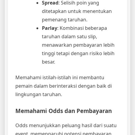
Spread
: Selisih poin yang
ditetapkan untuk menentukan
pemenang taruhan.
Parlay
: Kombinasi beberapa
taruhan dalam satu slip,
menawarkan pembayaran lebih
tinggi tetapi dengan risiko lebih
besar.
Memahami istilah-istilah ini membantu
pemain dalam berinteraksi dengan baik di
lingkungan taruhan.
Memahami Odds dan Pembayaran
Odds menunjukkan peluang hasil dari suatu
event, memengaruhi potensi pembayaran.