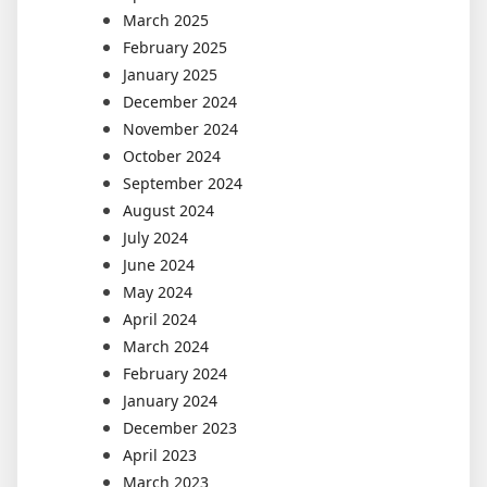
March 2025
February 2025
January 2025
December 2024
November 2024
October 2024
September 2024
August 2024
July 2024
June 2024
May 2024
April 2024
March 2024
February 2024
January 2024
December 2023
April 2023
March 2023