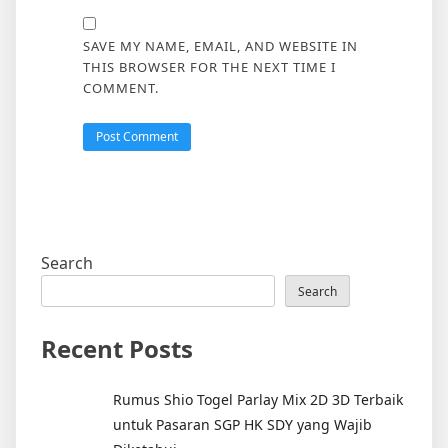
SAVE MY NAME, EMAIL, AND WEBSITE IN
THIS BROWSER FOR THE NEXT TIME I
COMMENT.
Search
Search
Recent Posts
Rumus Shio Togel Parlay Mix 2D 3D Terbaik
untuk Pasaran SGP HK SDY yang Wajib