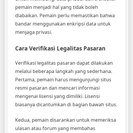
pemain menjadi hal yang tidak boleh
diabaikan. Pemain perlu memastikan bahwa
bandar menggunakan enkripsi data untuk
menjaga privasi.
Cara Verifikasi Legalitas Pasaran
Verifikasi legalitas pasaran dapat dilakukan
melalui beberapa langkah yang sederhana.
Pertama, pemain harus mengunjungi situs
resmi pasaran dan mencari informasi
mengenai lisensi yang dimiliki. Lisensi
biasanya dicantumkan di bagian bawah situs.
Kedua, pemain disarankan untuk memeriksa
ulasan atau forum yang membahas