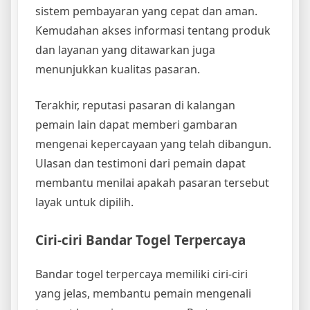
sistem pembayaran yang cepat dan aman.
Kemudahan akses informasi tentang produk
dan layanan yang ditawarkan juga
menunjukkan kualitas pasaran.
Terakhir, reputasi pasaran di kalangan
pemain lain dapat memberi gambaran
mengenai kepercayaan yang telah dibangun.
Ulasan dan testimoni dari pemain dapat
membantu menilai apakah pasaran tersebut
layak untuk dipilih.
Ciri-ciri Bandar Togel Terpercaya
Bandar togel terpercaya memiliki ciri-ciri
yang jelas, membantu pemain mengenali