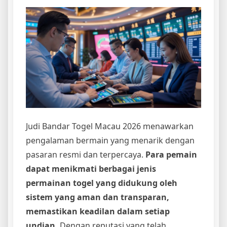
Judi Bandar Togel Macau 2026 menawarkan
pengalaman bermain yang menarik dengan
pasaran resmi dan terpercaya.
Para pemain
dapat menikmati berbagai jenis
permainan togel yang didukung oleh
sistem yang aman dan transparan,
memastikan keadilan dalam setiap
undian.
Dengan reputasi yang telah