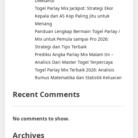
Diketahui
Togel Parlay Mix Jackpot: Strategi Ekor
Kepala dan AS Kop Paling Jitu untuk
Menang
Panduan Lengkap Bermain Togel Parlay /
Mix untuk Pemula sampai Pro 2026:
Strategi dan Tips Terbaik
Prediksi Angka Parlay Mix Malam Ini –
Analisis Dari Master Togel Terpercaya
Togel Parlay Mix Terbaik 2026: Analisis
Rumus Matematika dan Statistik Keluaran
Recent Comments
No comments to show.
Archives