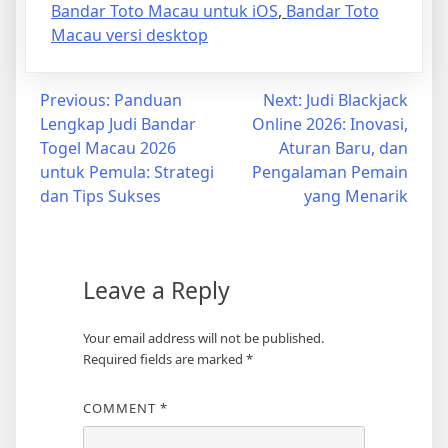
Bandar Toto Macau untuk iOS
,
Bandar Toto
Macau versi desktop
Post
Previous:
Panduan
Next:
Judi Blackjack
Lengkap Judi Bandar
Online 2026: Inovasi,
navigation
Togel Macau 2026
Aturan Baru, dan
untuk Pemula: Strategi
Pengalaman Pemain
dan Tips Sukses
yang Menarik
Leave a Reply
Your email address will not be published.
Required fields are marked
*
COMMENT
*