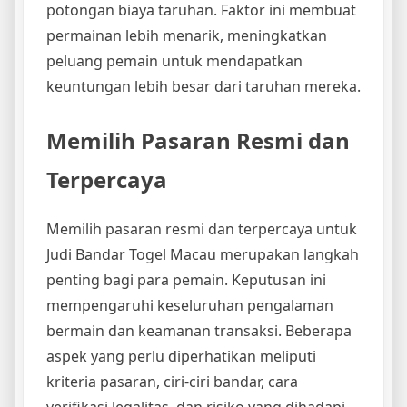
potongan biaya taruhan. Faktor ini membuat
permainan lebih menarik, meningkatkan
peluang pemain untuk mendapatkan
keuntungan lebih besar dari taruhan mereka.
Memilih Pasaran Resmi dan
Terpercaya
Memilih pasaran resmi dan terpercaya untuk
Judi Bandar Togel Macau merupakan langkah
penting bagi para pemain. Keputusan ini
mempengaruhi keseluruhan pengalaman
bermain dan keamanan transaksi. Beberapa
aspek yang perlu diperhatikan meliputi
kriteria pasaran, ciri-ciri bandar, cara