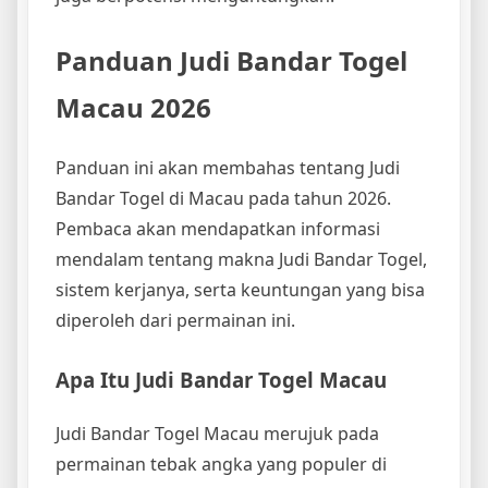
Panduan Judi Bandar Togel
Macau 2026
Panduan ini akan membahas tentang Judi
Bandar Togel di Macau pada tahun 2026.
Pembaca akan mendapatkan informasi
mendalam tentang makna Judi Bandar Togel,
sistem kerjanya, serta keuntungan yang bisa
diperoleh dari permainan ini.
Apa Itu Judi Bandar Togel Macau
Judi Bandar Togel Macau merujuk pada
permainan tebak angka yang populer di