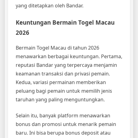
yang ditetapkan oleh Bandar.
Keuntungan Bermain Togel Macau
2026
Bermain Togel Macau di tahun 2026
menawarkan berbagai keuntungan. Pertama,
reputasi Bandar yang terpercaya menjamin
keamanan transaksi dan privasi pemain.
Kedua, variasi permainan memberikan
peluang bagi pemain untuk memilih jenis
taruhan yang paling menguntungkan.
Selain itu, banyak platform menawarkan
bonus dan promosi untuk menarik pemain
baru. Ini bisa berupa bonus deposit atau