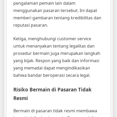
pengalaman pemain lain dalam
menggunakan pasaran tersebut. Ini dapat
memberi gambaran tentang kredibilitas dan
reputasi pasaran.
Ketiga, menghubungi customer service
untuk menanyakan tentang legalitas dan
prosedur bermain juga merupakan langkah
yang bijak. Respon yang baik dan informasi
yang memadai dapat mengindikasikan
bahwa bandar beroperasi secara legal.
Risiko Bermain di Pasaran Tidak
Resmi
Bermain di pasaran tidak resmi membawa