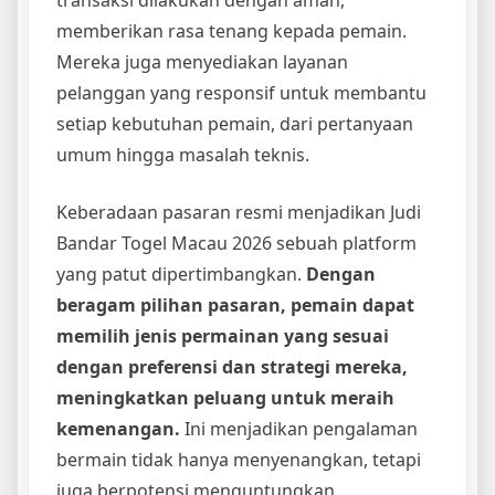
transaksi dilakukan dengan aman,
memberikan rasa tenang kepada pemain.
Mereka juga menyediakan layanan
pelanggan yang responsif untuk membantu
setiap kebutuhan pemain, dari pertanyaan
umum hingga masalah teknis.
Keberadaan pasaran resmi menjadikan Judi
Bandar Togel Macau 2026 sebuah platform
yang patut dipertimbangkan.
Dengan
beragam pilihan pasaran, pemain dapat
memilih jenis permainan yang sesuai
dengan preferensi dan strategi mereka,
meningkatkan peluang untuk meraih
kemenangan.
Ini menjadikan pengalaman
bermain tidak hanya menyenangkan, tetapi
juga berpotensi menguntungkan.