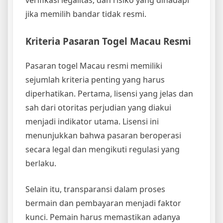
verifikasi legalitas, dan risiko yang dihadapi
jika memilih bandar tidak resmi.
Kriteria Pasaran Togel Macau Resmi
Pasaran togel Macau resmi memiliki
sejumlah kriteria penting yang harus
diperhatikan. Pertama, lisensi yang jelas dan
sah dari otoritas perjudian yang diakui
menjadi indikator utama. Lisensi ini
menunjukkan bahwa pasaran beroperasi
secara legal dan mengikuti regulasi yang
berlaku.
Selain itu, transparansi dalam proses
bermain dan pembayaran menjadi faktor
kunci. Pemain harus memastikan adanya