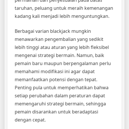
permainan dan penyesuaian pada batas
taruhan, peluang untuk meraih kemenangan
kadang kali menjadi lebih menguntungkan.
Berbagai varian blackjack mungkin
menawarkan pengembalian yang sedikit
lebih tinggi atau aturan yang lebih fleksibel
mengenai strategi bermain. Namun, baik
pemain baru maupun berpengalaman perlu
memahami modifikasi ini agar dapat
memanfaatkan potensi dengan tepat.
Penting pula untuk memperhatikan bahwa
setiap perubahan dalam peraturan dapat
memengaruhi strategi bermain, sehingga
pemain disarankan untuk beradaptasi
dengan cepat.