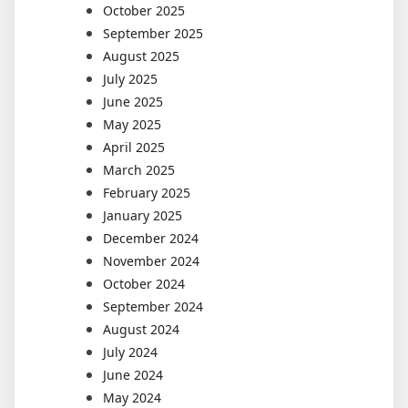
October 2025
September 2025
August 2025
July 2025
June 2025
May 2025
April 2025
March 2025
February 2025
January 2025
December 2024
November 2024
October 2024
September 2024
August 2024
July 2024
June 2024
May 2024