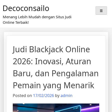
Skip
Decoconsailo
to
content
Menang Lebih Mudah dengan Situs Judi
Online Terbaik!
Judi Blackjack Online
2026: Inovasi, Aturan
Baru, dan Pengalaman
Pemain yang Menarik
Posted on
17/02/2026
by
admin