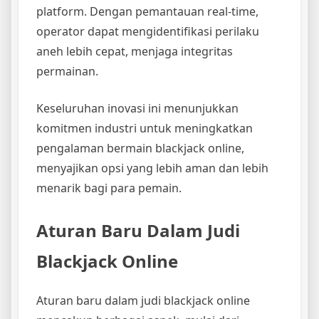
platform. Dengan pemantauan real-time,
operator dapat mengidentifikasi perilaku
aneh lebih cepat, menjaga integritas
permainan.
Keseluruhan inovasi ini menunjukkan
komitmen industri untuk meningkatkan
pengalaman bermain blackjack online,
menyajikan opsi yang lebih aman dan lebih
menarik bagi para pemain.
Aturan Baru Dalam Judi
Blackjack Online
Aturan baru dalam judi blackjack online