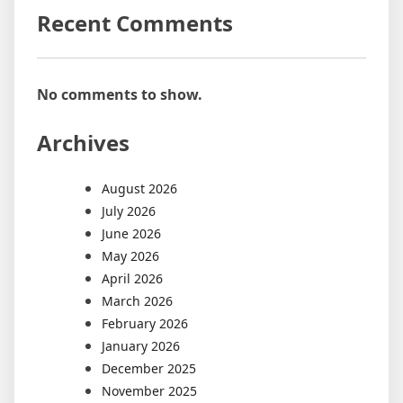
Recent Comments
No comments to show.
Archives
August 2026
July 2026
June 2026
May 2026
April 2026
March 2026
February 2026
January 2026
December 2025
November 2025