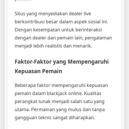
Situs yang menyediakan dealer live
berkontribusi besar dalam aspek sosial ini.
Dengan kesempatan untuk berinteraksi
dengan dealer dan pemain lain, pengalaman
menjadi lebih realistis dan menarik.
Faktor-Faktor yang Mempengaruhi
Kepuasan Pemain
Beberapa faktor mempengaruhi kepuasan
pemain dalam blackjack online. Kualitas
perangkat lunak menjadi salah satu yang
utama. Permainan yang mulus dan tanpa
gangguan teknis sangat diharapkan.