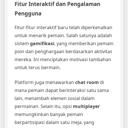
Fitur Interaktif dan Pengalaman
Pengguna
Fitur-fitur interaktif baru telah diperkenalkan
untuk menarik pemain. Salah satunya adalah
sistem
gamifikasi
, yang memberikan pemain
poin dan penghargaan berdasarkan aktivitas
mereka. Ini menciptakan motivasi tambahan
untuk terus bermain.
Platform juga menawarkan
chat room
di
mana pemain dapat berinteraksi satu sama
lain, menambah elemen sosial dalam
permainan. Selain itu, opsi
multiplayer
memungkinkan banyak pemain
berpartisipasi dalam satu meja, yang