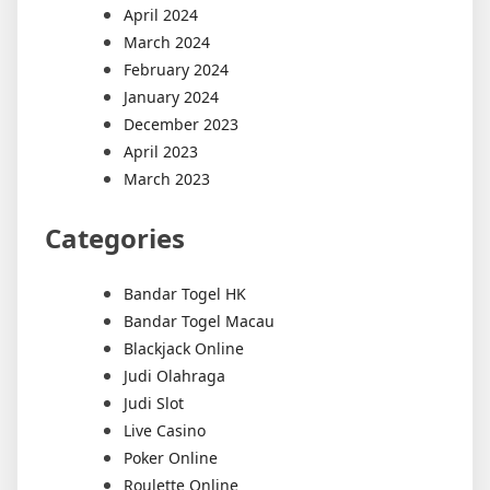
April 2024
March 2024
February 2024
January 2024
December 2023
April 2023
March 2023
Categories
Bandar Togel HK
Bandar Togel Macau
Blackjack Online
Judi Olahraga
Judi Slot
Live Casino
Poker Online
Roulette Online