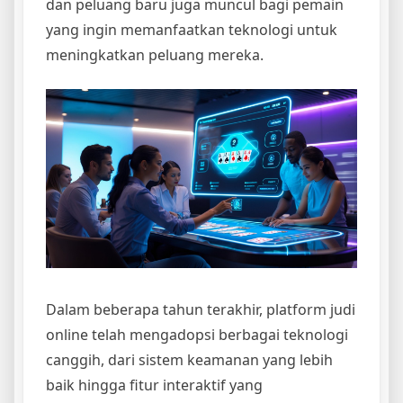
dan peluang baru juga muncul bagi pemain
yang ingin memanfaatkan teknologi untuk
meningkatkan peluang mereka.
Dalam beberapa tahun terakhir, platform judi
online telah mengadopsi berbagai teknologi
canggih, dari sistem keamanan yang lebih
baik hingga fitur interaktif yang