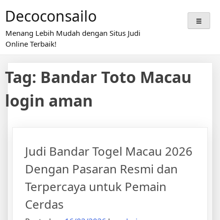
Skip
Decoconsailo
to
content
Menang Lebih Mudah dengan Situs Judi
Online Terbaik!
Tag:
Bandar Toto Macau
login aman
Judi Bandar Togel Macau 2026
Dengan Pasaran Resmi dan
Terpercaya untuk Pemain
Cerdas