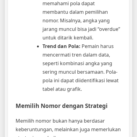
memahami pola dapat
membantu dalam pemilihan
nomor. Misalnya, angka yang
jarang muncul bisa jadi “overdue”
untuk ditarik kembali.
Trend dan Pola:
Pemain harus
mencermati tren dalam data,
seperti kombinasi angka yang
sering muncul bersamaan. Pola-
pola ini dapat diidentifikasi lewat
tabel atau grafik.
Memilih Nomor dengan Strategi
Memilih nomor bukan hanya berdasar
keberuntungan, melainkan juga memerlukan