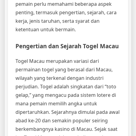
pemain perlu memahami beberapa aspek
penting, termasuk pengertian, sejarah, cara
kerja, jenis taruhan, serta syarat dan
ketentuan untuk bermain.
Pengertian dan Sejarah Togel Macau
Togel Macau merupakan variasi dari
permainan togel yang berasal dari Macau,
wilayah yang terkenal dengan industri
perjudian. Togel adalah singkatan dari “toto
gelap,” yang mengacu pada sistem lotere di
mana pemain memilih angka untuk
dipertaruhkan. Sejarahnya dimulai pada awal
abad ke-20 dan semakin populer seiring
berkembangnya kasino di Macau. Sejak saat