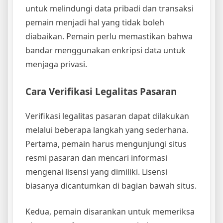
untuk melindungi data pribadi dan transaksi
pemain menjadi hal yang tidak boleh
diabaikan. Pemain perlu memastikan bahwa
bandar menggunakan enkripsi data untuk
menjaga privasi.
Cara Verifikasi Legalitas Pasaran
Verifikasi legalitas pasaran dapat dilakukan
melalui beberapa langkah yang sederhana.
Pertama, pemain harus mengunjungi situs
resmi pasaran dan mencari informasi
mengenai lisensi yang dimiliki. Lisensi
biasanya dicantumkan di bagian bawah situs.
Kedua, pemain disarankan untuk memeriksa