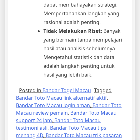
dapat membahayakan strategi.
Mempertahankan langkah yang
rasional adalah penting.
Tidak Melakukan Riset:
Banyak
yang bermain tanpa mempelajari
hasil atau analisis sebelumnya.
Mengetahui statistik dan data
adalah langkah penting untuk
hasil yang lebih baik.
Posted in
Bandar Togel Macau
Tagged
Bandar Toto Macau link alternatif aktif
,
Bandar Toto Macau login aman
,
Bandar Toto
Macau review pemain
,
Bandar Toto Macau
support 24 jam
,
Bandar Toto Macau
testimoni asli
,
Bandar Toto Macau tips
menang 4D
,
Bandar Toto Macau trik pasaran