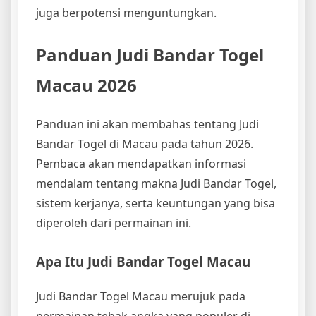
juga berpotensi menguntungkan.
Panduan Judi Bandar Togel
Macau 2026
Panduan ini akan membahas tentang Judi
Bandar Togel di Macau pada tahun 2026.
Pembaca akan mendapatkan informasi
mendalam tentang makna Judi Bandar Togel,
sistem kerjanya, serta keuntungan yang bisa
diperoleh dari permainan ini.
Apa Itu Judi Bandar Togel Macau
Judi Bandar Togel Macau merujuk pada
permainan tebak angka yang populer di