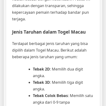
dilakukan dengan transparan, sehingga
kepercayaan pemain terhadap bandar pun
terjaga.
Jenis Taruhan dalam Togel Macau
Terdapat berbagai jenis taruhan yang bisa
dipilih dalam Togel Macau. Berikut adalah
beberapa jenis taruhan yang umum:
Tebak 2D
: Memilih dua digit
angka.
Tebak 3D
: Memilih tiga digit
angka.
Tebak Colok Bebas
: Memilih satu
angka dari 0-9 tanpa