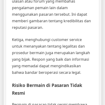
ulasan atau forum yang membahas
pengalaman pemain lain dalam
menggunakan pasaran tersebut. Ini dapat
memberi gambaran tentang kredibilitas dan
reputasi pasaran.
Ketiga, menghubungi customer service
untuk menanyakan tentang legalitas dan
prosedur bermain juga merupakan langkah
yang bijak. Respon yang baik dan informasi
yang memadai dapat mengindikasikan
bahwa bandar beroperasi secara legal.
Risiko Bermain di Pasaran Tidak
Resmi
Bermain di pasaran tidak resmi membawa