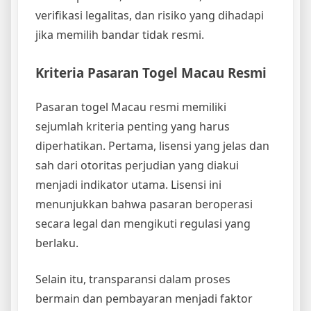
verifikasi legalitas, dan risiko yang dihadapi
jika memilih bandar tidak resmi.
Kriteria Pasaran Togel Macau Resmi
Pasaran togel Macau resmi memiliki
sejumlah kriteria penting yang harus
diperhatikan. Pertama, lisensi yang jelas dan
sah dari otoritas perjudian yang diakui
menjadi indikator utama. Lisensi ini
menunjukkan bahwa pasaran beroperasi
secara legal dan mengikuti regulasi yang
berlaku.
Selain itu, transparansi dalam proses
bermain dan pembayaran menjadi faktor