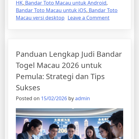
HK
,
Bandar Toto Macau untuk Android
,
Bandar Toto Macau untuk iOS
,
Bandar Toto
on
Macau versi desktop
Leave a Comment
Judi
Bandar
Togel
Macau
Panduan Lengkap Judi Bandar
2026
Dengan
Togel Macau 2026 untuk
Pasaran
Pemula: Strategi dan Tips
Resmi
dan
Sukses
Terpercaya
Posted on
15/02/2026
by
admin
untuk
Pemain
Cerdas