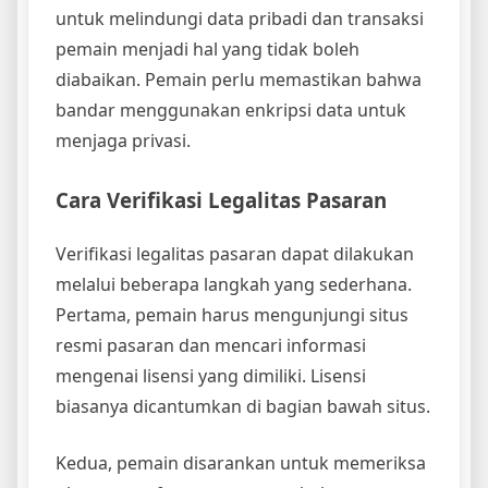
untuk melindungi data pribadi dan transaksi
pemain menjadi hal yang tidak boleh
diabaikan. Pemain perlu memastikan bahwa
bandar menggunakan enkripsi data untuk
menjaga privasi.
Cara Verifikasi Legalitas Pasaran
Verifikasi legalitas pasaran dapat dilakukan
melalui beberapa langkah yang sederhana.
Pertama, pemain harus mengunjungi situs
resmi pasaran dan mencari informasi
mengenai lisensi yang dimiliki. Lisensi
biasanya dicantumkan di bagian bawah situs.
Kedua, pemain disarankan untuk memeriksa