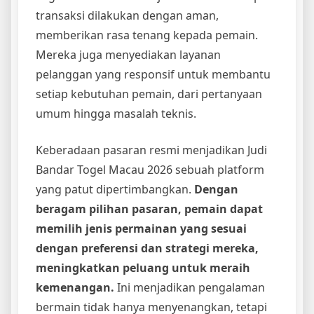
transaksi dilakukan dengan aman,
memberikan rasa tenang kepada pemain.
Mereka juga menyediakan layanan
pelanggan yang responsif untuk membantu
setiap kebutuhan pemain, dari pertanyaan
umum hingga masalah teknis.
Keberadaan pasaran resmi menjadikan Judi
Bandar Togel Macau 2026 sebuah platform
yang patut dipertimbangkan.
Dengan
beragam pilihan pasaran, pemain dapat
memilih jenis permainan yang sesuai
dengan preferensi dan strategi mereka,
meningkatkan peluang untuk meraih
kemenangan.
Ini menjadikan pengalaman
bermain tidak hanya menyenangkan, tetapi