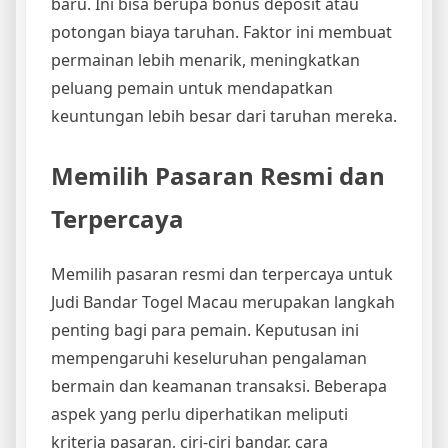
baru. Ini bisa berupa bonus deposit atau
potongan biaya taruhan. Faktor ini membuat
permainan lebih menarik, meningkatkan
peluang pemain untuk mendapatkan
keuntungan lebih besar dari taruhan mereka.
Memilih Pasaran Resmi dan
Terpercaya
Memilih pasaran resmi dan terpercaya untuk
Judi Bandar Togel Macau merupakan langkah
penting bagi para pemain. Keputusan ini
mempengaruhi keseluruhan pengalaman
bermain dan keamanan transaksi. Beberapa
aspek yang perlu diperhatikan meliputi
kriteria pasaran, ciri-ciri bandar, cara