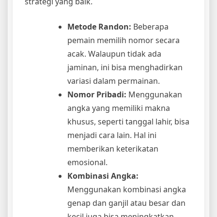
strategi yang baik.
Metode Randon:
Beberapa
pemain memilih nomor secara
acak. Walaupun tidak ada
jaminan, ini bisa menghadirkan
variasi dalam permainan.
Nomor Pribadi:
Menggunakan
angka yang memiliki makna
khusus, seperti tanggal lahir, bisa
menjadi cara lain. Hal ini
memberikan keterikatan
emosional.
Kombinasi Angka:
Menggunakan kombinasi angka
genap dan ganjil atau besar dan
kecil juga bisa meningkatkan