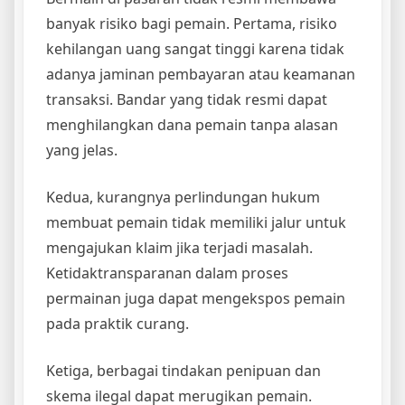
banyak risiko bagi pemain. Pertama, risiko
kehilangan uang sangat tinggi karena tidak
adanya jaminan pembayaran atau keamanan
transaksi. Bandar yang tidak resmi dapat
menghilangkan dana pemain tanpa alasan
yang jelas.
Kedua, kurangnya perlindungan hukum
membuat pemain tidak memiliki jalur untuk
mengajukan klaim jika terjadi masalah.
Ketidaktransparanan dalam proses
permainan juga dapat mengekspos pemain
pada praktik curang.
Ketiga, berbagai tindakan penipuan dan
skema ilegal dapat merugikan pemain.