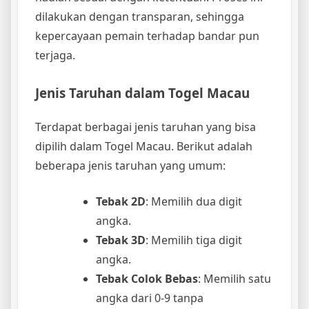
dilakukan dengan transparan, sehingga
kepercayaan pemain terhadap bandar pun
terjaga.
Jenis Taruhan dalam Togel Macau
Terdapat berbagai jenis taruhan yang bisa
dipilih dalam Togel Macau. Berikut adalah
beberapa jenis taruhan yang umum:
Tebak 2D
: Memilih dua digit
angka.
Tebak 3D
: Memilih tiga digit
angka.
Tebak Colok Bebas
: Memilih satu
angka dari 0-9 tanpa