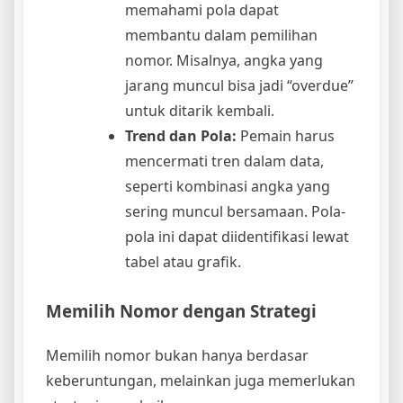
memahami pola dapat
membantu dalam pemilihan
nomor. Misalnya, angka yang
jarang muncul bisa jadi “overdue”
untuk ditarik kembali.
Trend dan Pola:
Pemain harus
mencermati tren dalam data,
seperti kombinasi angka yang
sering muncul bersamaan. Pola-
pola ini dapat diidentifikasi lewat
tabel atau grafik.
Memilih Nomor dengan Strategi
Memilih nomor bukan hanya berdasar
keberuntungan, melainkan juga memerlukan