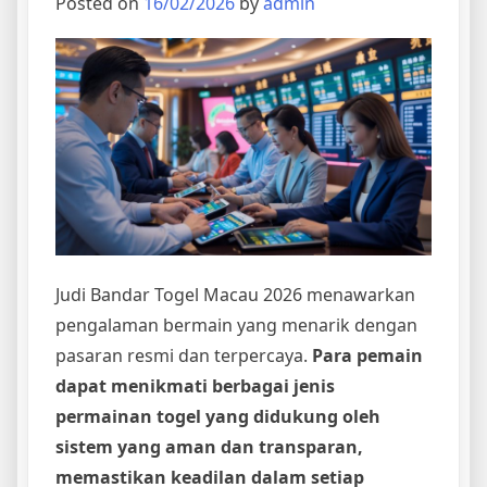
Posted on
16/02/2026
by
admin
Judi Bandar Togel Macau 2026 menawarkan
pengalaman bermain yang menarik dengan
pasaran resmi dan terpercaya.
Para pemain
dapat menikmati berbagai jenis
permainan togel yang didukung oleh
sistem yang aman dan transparan,
memastikan keadilan dalam setiap