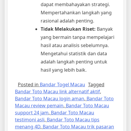
dapat membahayakan strategi.
Mempertahankan langkah yang
rasional adalah penting.
Tidak Melakukan Riset:
Banyak
yang bermain tanpa mempelajari
hasil atau analisis sebelumnya.
Mengetahui statistik dan data
adalah langkah penting untuk
hasil yang lebih baik.
Posted in
Bandar Togel Macau
Tagged
Bandar Toto Macau link alternatif aktif
,
Bandar Toto Macau login aman
,
Bandar Toto
Macau review pemain
,
Bandar Toto Macau
support 24 jam
,
Bandar Toto Macau
testimoni asli
,
Bandar Toto Macau tips
menang 4D
,
Bandar Toto Macau trik pasaran