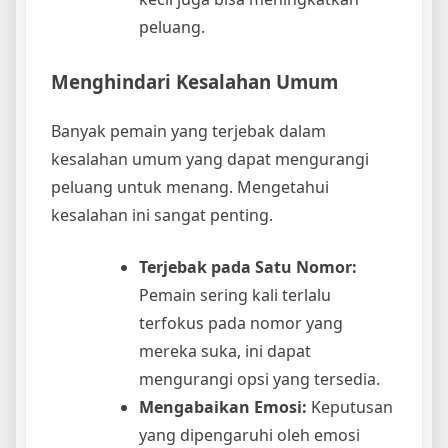
peluang.
Menghindari Kesalahan Umum
Banyak pemain yang terjebak dalam
kesalahan umum yang dapat mengurangi
peluang untuk menang. Mengetahui
kesalahan ini sangat penting.
Terjebak pada Satu Nomor:
Pemain sering kali terlalu
terfokus pada nomor yang
mereka suka, ini dapat
mengurangi opsi yang tersedia.
Mengabaikan Emosi:
Keputusan
yang dipengaruhi oleh emosi