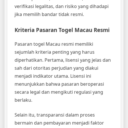
verifikasi legalitas, dan risiko yang dihadapi
jika memilih bandar tidak resmi.
Kriteria Pasaran Togel Macau Resmi
Pasaran togel Macau resmi memiliki
sejumlah kriteria penting yang harus
diperhatikan. Pertama, lisensi yang jelas dan
sah dari otoritas perjudian yang diakui
menjadi indikator utama. Lisensi ini
menunjukkan bahwa pasaran beroperasi
secara legal dan mengikuti regulasi yang
berlaku.
Selain itu, transparansi dalam proses
bermain dan pembayaran menjadi faktor