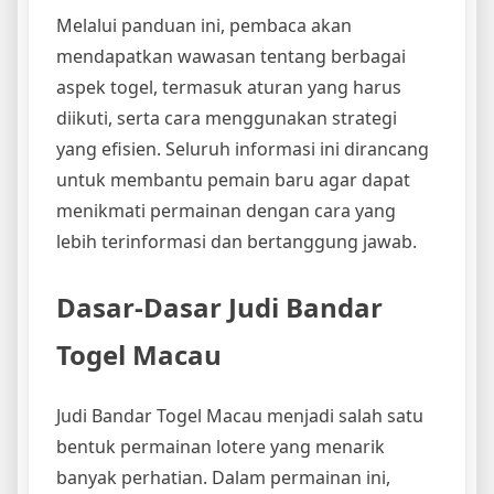
Melalui panduan ini, pembaca akan
mendapatkan wawasan tentang berbagai
aspek togel, termasuk aturan yang harus
diikuti, serta cara menggunakan strategi
yang efisien. Seluruh informasi ini dirancang
untuk membantu pemain baru agar dapat
menikmati permainan dengan cara yang
lebih terinformasi dan bertanggung jawab.
Dasar-Dasar Judi Bandar
Togel Macau
Judi Bandar Togel Macau menjadi salah satu
bentuk permainan lotere yang menarik
banyak perhatian. Dalam permainan ini,