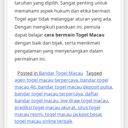
taruhan yang dipilih. Sangat penting untuk
memahami aspek hukum dan etika bermain
Togel agar tidak melanggar aturan yang ada.
Dengan mengikuti panduan ini, pemula
dapat belajar
cara bermain Togel Macau
dengan baik dan bijak, serta menikmati
pengalaman yang menyenangkan dalam
permainan ini.
Posted in
Bandar Togel Macau
Tagged
agen togel macau terpercaya
,
bandar togel
macau 4d
,
bandar togel macau deposit pulsa
,
bandar togel macau terpercaya
,
daftar
bandar togel macau
,
live draw togel macau
,
prediksi togel macau akurat
,
situs togel
macau resmi
,
togel macau jackpot besar
,
togel macau online terbaik