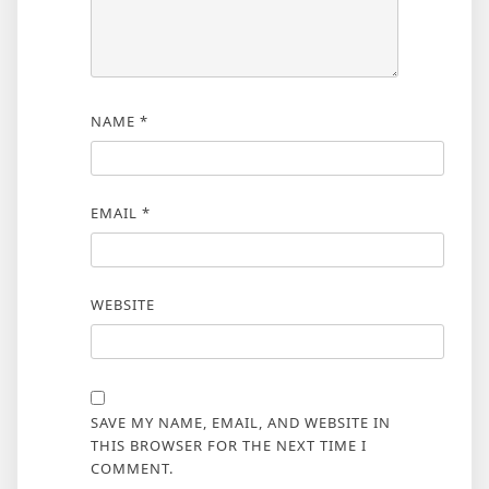
NAME
*
EMAIL
*
WEBSITE
SAVE MY NAME, EMAIL, AND WEBSITE IN
THIS BROWSER FOR THE NEXT TIME I
COMMENT.