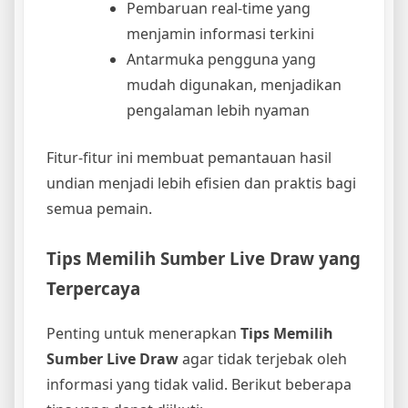
Pembaruan real-time yang
menjamin informasi terkini
Antarmuka pengguna yang
mudah digunakan, menjadikan
pengalaman lebih nyaman
Fitur-fitur ini membuat pemantauan hasil
undian menjadi lebih efisien dan praktis bagi
semua pemain.
Tips Memilih Sumber Live Draw yang
Terpercaya
Penting untuk menerapkan
Tips Memilih
Sumber Live Draw
agar tidak terjebak oleh
informasi yang tidak valid. Berikut beberapa