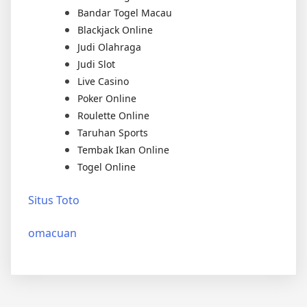
Bandar Togel Macau
Blackjack Online
Judi Olahraga
Judi Slot
Live Casino
Poker Online
Roulette Online
Taruhan Sports
Tembak Ikan Online
Togel Online
Situs Toto
omacuan