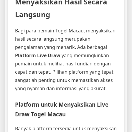
Menyaksikan Hasil Secara
Langsung
Bagi para pemain Togel Macau, menyaksikan
hasil secara langsung merupakan
pengalaman yang menarik. Ada berbagai
Platform Live Draw
yang memungkinkan
pemain untuk melihat hasil undian dengan
cepat dan tepat. Pilihan platform yang tepat
sangatlah penting untuk memastikan akses
yang nyaman dan informasi yang akurat.
Platform untuk Menyaksikan Live
Draw Togel Macau
Banyak platform tersedia untuk menyaksikan