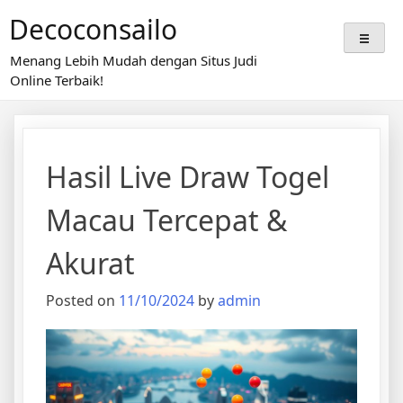
Skip
Decoconsailo
to
content
Menang Lebih Mudah dengan Situs Judi
Online Terbaik!
Hasil Live Draw Togel
Macau Tercepat &
Akurat
Posted on
11/10/2024
by
admin