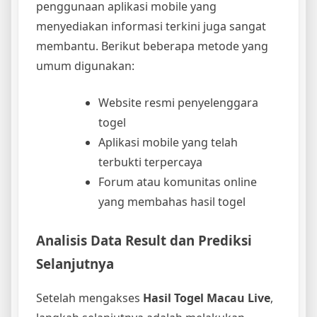
penggunaan aplikasi mobile yang
menyediakan informasi terkini juga sangat
membantu. Berikut beberapa metode yang
umum digunakan:
Website resmi penyelenggara
togel
Aplikasi mobile yang telah
terbukti terpercaya
Forum atau komunitas online
yang membahas hasil togel
Analisis Data Result dan Prediksi
Selanjutnya
Setelah mengakses
Hasil Togel Macau Live
,