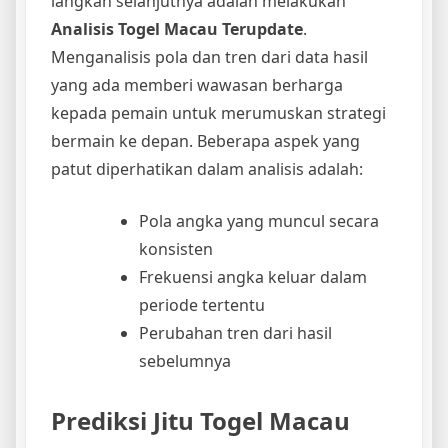
langkah selanjutnya adalah melakukan
Analisis Togel Macau Terupdate
.
Menganalisis pola dan tren dari data hasil
yang ada memberi wawasan berharga
kepada pemain untuk merumuskan strategi
bermain ke depan. Beberapa aspek yang
patut diperhatikan dalam analisis adalah:
Pola angka yang muncul secara
konsisten
Frekuensi angka keluar dalam
periode tertentu
Perubahan tren dari hasil
sebelumnya
Prediksi Jitu Togel Macau