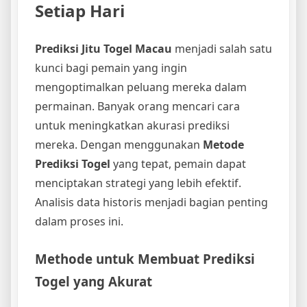
Setiap Hari
Prediksi Jitu Togel Macau
menjadi salah satu
kunci bagi pemain yang ingin
mengoptimalkan peluang mereka dalam
permainan. Banyak orang mencari cara
untuk meningkatkan akurasi prediksi
mereka. Dengan menggunakan
Metode
Prediksi Togel
yang tepat, pemain dapat
menciptakan strategi yang lebih efektif.
Analisis data historis menjadi bagian penting
dalam proses ini.
Methode untuk Membuat Prediksi
Togel yang Akurat