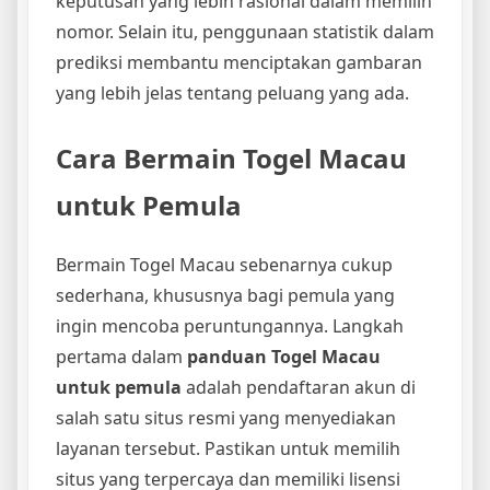
keputusan yang lebih rasional dalam memilih
nomor. Selain itu, penggunaan statistik dalam
prediksi membantu menciptakan gambaran
yang lebih jelas tentang peluang yang ada.
Cara Bermain Togel Macau
untuk Pemula
Bermain Togel Macau sebenarnya cukup
sederhana, khususnya bagi pemula yang
ingin mencoba peruntungannya. Langkah
pertama dalam
panduan Togel Macau
untuk pemula
adalah pendaftaran akun di
salah satu situs resmi yang menyediakan
layanan tersebut. Pastikan untuk memilih
situs yang terpercaya dan memiliki lisensi