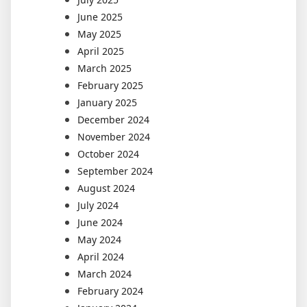
June 2025
May 2025
April 2025
March 2025
February 2025
January 2025
December 2024
November 2024
October 2024
September 2024
August 2024
July 2024
June 2024
May 2024
April 2024
March 2024
February 2024