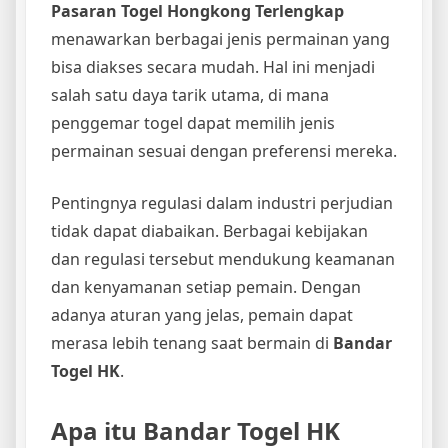
Pasaran Togel Hongkong Terlengkap
menawarkan berbagai jenis permainan yang
bisa diakses secara mudah. Hal ini menjadi
salah satu daya tarik utama, di mana
penggemar togel dapat memilih jenis
permainan sesuai dengan preferensi mereka.
Pentingnya regulasi dalam industri perjudian
tidak dapat diabaikan. Berbagai kebijakan
dan regulasi tersebut mendukung keamanan
dan kenyamanan setiap pemain. Dengan
adanya aturan yang jelas, pemain dapat
merasa lebih tenang saat bermain di
Bandar
Togel HK
.
Apa itu Bandar Togel HK