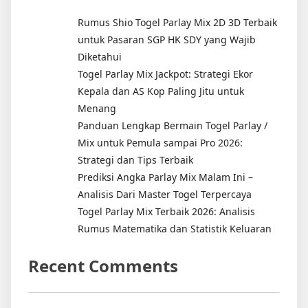
Rumus Shio Togel Parlay Mix 2D 3D Terbaik
untuk Pasaran SGP HK SDY yang Wajib
Diketahui
Togel Parlay Mix Jackpot: Strategi Ekor
Kepala dan AS Kop Paling Jitu untuk
Menang
Panduan Lengkap Bermain Togel Parlay /
Mix untuk Pemula sampai Pro 2026:
Strategi dan Tips Terbaik
Prediksi Angka Parlay Mix Malam Ini –
Analisis Dari Master Togel Terpercaya
Togel Parlay Mix Terbaik 2026: Analisis
Rumus Matematika dan Statistik Keluaran
Recent Comments