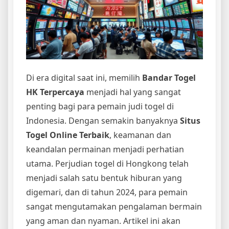
Di era digital saat ini, memilih
Bandar Togel
HK Terpercaya
menjadi hal yang sangat
penting bagi para pemain judi togel di
Indonesia. Dengan semakin banyaknya
Situs
Togel Online Terbaik
, keamanan dan
keandalan permainan menjadi perhatian
utama. Perjudian togel di Hongkong telah
menjadi salah satu bentuk hiburan yang
digemari, dan di tahun 2024, para pemain
sangat mengutamakan pengalaman bermain
yang aman dan nyaman. Artikel ini akan