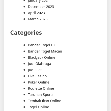
January 2024
December 2023
April 2023
March 2023
Categories
Bandar Togel HK
Bandar Togel Macau
Blackjack Online
Judi Olahraga
Judi Slot
Live Casino
Poker Online
Roulette Online
Taruhan Sports
Tembak Ikan Online
Togel Online