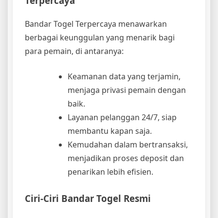
Terpercaya
Bandar Togel Terpercaya menawarkan
berbagai keunggulan yang menarik bagi
para pemain, di antaranya:
Keamanan data yang terjamin,
menjaga privasi pemain dengan
baik.
Layanan pelanggan 24/7, siap
membantu kapan saja.
Kemudahan dalam bertransaksi,
menjadikan proses deposit dan
penarikan lebih efisien.
Ciri-Ciri Bandar Togel Resmi