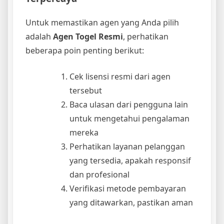
Untuk memastikan agen yang Anda pilih
adalah
Agen Togel Resmi
, perhatikan
beberapa poin penting berikut:
Cek lisensi resmi dari agen
tersebut
Baca ulasan dari pengguna lain
untuk mengetahui pengalaman
mereka
Perhatikan layanan pelanggan
yang tersedia, apakah responsif
dan profesional
Verifikasi metode pembayaran
yang ditawarkan, pastikan aman