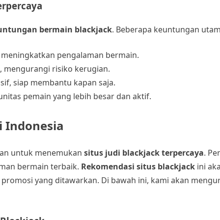
erpercaya
untungan bermain blackjack
. Beberapa keuntungan utama
, meningkatkan pengalaman bermain.
 mengurangi risiko kerugian.
if, siap membantu kapan saja.
tas pemain yang lebih besar dan aktif.
i Indonesia
lihan untuk menemukan
situs judi blackjack terpercaya
. Pe
man bermain terbaik.
Rekomendasi situs blackjack
ini ak
n promosi yang ditawarkan. Di bawah ini, kami akan mengu