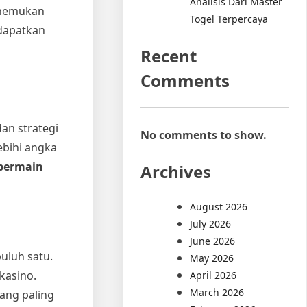
Analisis Dari Master
enemukan
Togel Terpercaya
dapatkan
Recent
Comments
an strategi
No comments to show.
ebihi angka
 bermain
Archives
August 2026
July 2026
June 2026
uluh satu.
May 2026
kasino.
April 2026
March 2026
ang paling