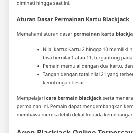
diminati hingga saat ini.
Aturan Dasar Permainan Kartu Blackjack
Memahami aturan dasar
permainan kartu blackj
Nilai kartu: Kartu 2 hingga 10 memiliki n
bisa bernilai 1 atau 11, tergantung pada
Pemain memulai dengan dua kartu, dan 
Tangan dengan total nilai 21 yang terb
keuntungan besar.
Mempelajari
cara bermain blackjack
serta menera
permainan ini. Pemain dapat mengembangkan kema
membawa mereka lebih dekat kepada kemenangan
Agen Blackjack Online Terperca