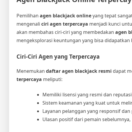
Pemilihan
agen blackjack online
yang tepat sangat
mengenali
ciri agen terpercaya
menjadi kunci untu
akan membahas ciri-ciri yang membedakan
agen b
mengeksplorasi keuntungan yang bisa didapatkan k
Ciri-Ciri Agen yang Terpercaya
Menemukan
daftar agen blackjack resmi
dapat m
terpercaya
meliputi:
Memiliki lisensi yang resmi dan reputas
Sistem keamanan yang kuat untuk meli
Layanan pelanggan yang responsif dan 
Ulasan positif dari pemain sebelumnya,