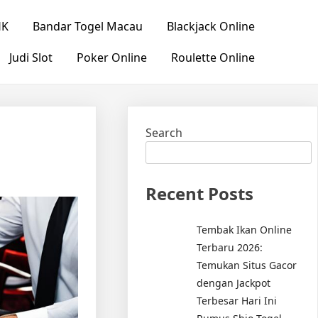
HK
Bandar Togel Macau
Blackjack Online
Judi Slot
Poker Online
Roulette Online
Search
Recent Posts
Tembak Ikan Online
Terbaru 2026:
Temukan Situs Gacor
dengan Jackpot
Terbesar Hari Ini