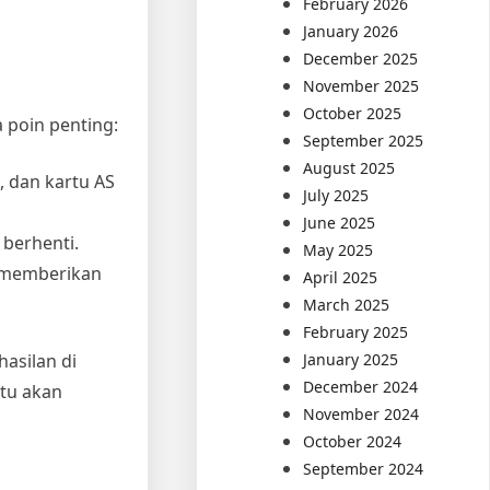
February 2026
January 2026
December 2025
November 2025
October 2025
 poin penting:
September 2025
August 2025
0, dan kartu AS
July 2025
June 2025
berhenti.
May 2025
t memberikan
April 2025
March 2025
February 2025
January 2025
asilan di
December 2024
tu akan
November 2024
October 2024
September 2024