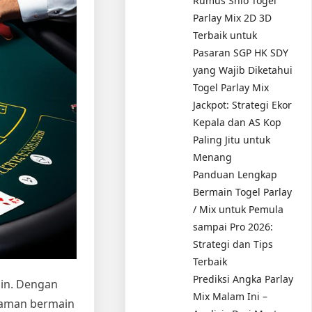
Rumus Shio Togel
Parlay Mix 2D 3D
Terbaik untuk
Pasaran SGP HK SDY
yang Wajib Diketahui
Togel Parlay Mix
Jackpot: Strategi Ekor
Kepala dan AS Kop
Paling Jitu untuk
Menang
Panduan Lengkap
Bermain Togel Parlay
/ Mix untuk Pemula
sampai Pro 2026:
Strategi dan Tips
Terbaik
Prediksi Angka Parlay
ain. Dengan
Mix Malam Ini –
laman bermain