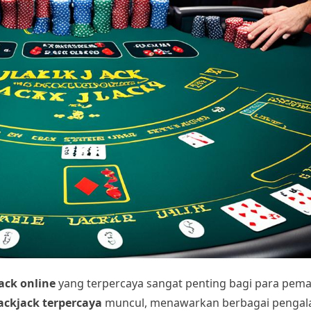
ack online
yang terpercaya sangat penting bagi para pem
lackjack terpercaya
muncul, menawarkan berbagai penga