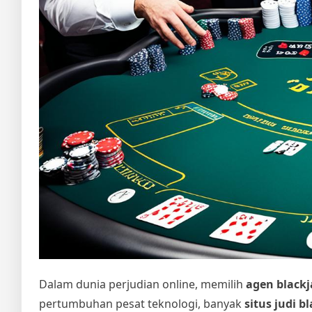
Dalam dunia perjudian online, memilih
agen blackj
pertumbuhan pesat teknologi, banyak
situs judi b