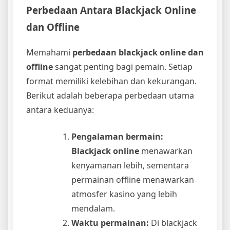
Perbedaan Antara Blackjack Online
dan Offline
Memahami
perbedaan blackjack online dan
offline
sangat penting bagi pemain. Setiap
format memiliki kelebihan dan kekurangan.
Berikut adalah beberapa perbedaan utama
antara keduanya:
Pengalaman bermain:
Blackjack online
menawarkan
kenyamanan lebih, sementara
permainan offline menawarkan
atmosfer kasino yang lebih
mendalam.
Waktu permainan:
Di blackjack