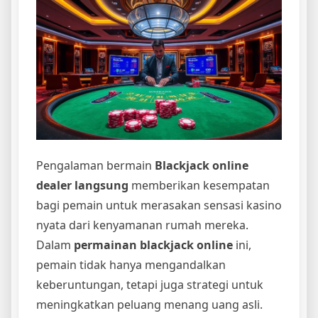
Pengalaman bermain
Blackjack online
dealer langsung
memberikan kesempatan
bagi pemain untuk merasakan sensasi kasino
nyata dari kenyamanan rumah mereka.
Dalam
permainan blackjack online
ini,
pemain tidak hanya mengandalkan
keberuntungan, tetapi juga strategi untuk
meningkatkan peluang menang uang asli.