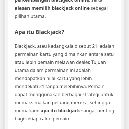
perkembangan blackjack online
, serta
alasan memilih blackjack online
sebagai
pilihan utama.
Apa itu Blackjack?
Blackjack, atau kadangkala disebut 21, adalah
permainan kartu yang dimainkan antara satu
atau lebih pemain melawan dealer. Tujuan
utama dalam permainan ini adalah
mendapatkan nilai kartu yang lebih
mendekati 21 tanpa melebihinya. Pemain
dapat menggunakan berbagai strategi untuk
memaksimalkan peluang mereka, sehingga
memahami
apa itu blackjack
sangat penting
bagi setiap calon pemain.