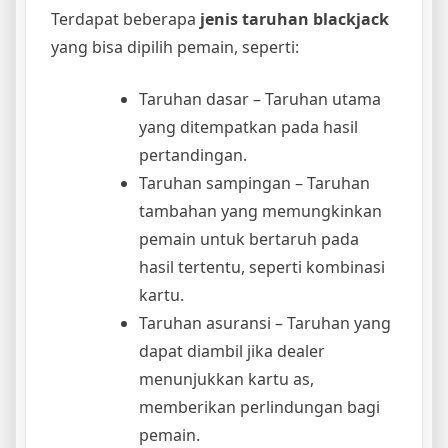
Terdapat beberapa
jenis taruhan blackjack
yang bisa dipilih pemain, seperti:
Taruhan dasar – Taruhan utama
yang ditempatkan pada hasil
pertandingan.
Taruhan sampingan – Taruhan
tambahan yang memungkinkan
pemain untuk bertaruh pada
hasil tertentu, seperti kombinasi
kartu.
Taruhan asuransi – Taruhan yang
dapat diambil jika dealer
menunjukkan kartu as,
memberikan perlindungan bagi
pemain.