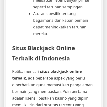
melibatkan lebih banyak pilihan,
seperti taruhan sampingan.
Aturan spesifik tentang
bagaimana dan kapan pemain
dapat meningkatkan taruhan
mereka.
Situs Blackjack Online
Terbaik di Indonesia
Ketika mencari
situs blackjack online
terbaik
, ada beberapa aspek yang perlu
diperhatikan guna memastikan pengalaman
bermain yang memuaskan. Poin pertama
adalah lisensi; pastikan kasino yang dipilih
memiliki izin dari otoritas tertentu yang