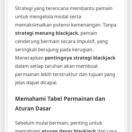
Strategi yang terencana membantu pemain
untuk mengelola modal serta
memaksimalkan potensi kemenangan. Tanpa
strategi menang blackjack
, pemain
cenderung bermain secara impulsif, yang
seringkali berujung pada kerugian.
Menerapkan
pentingnya strategi blackjack
dalam setiap taruhan akan membuat
permainan lebih terstruktur dan tujuan yang
jelas dapat dicapai.
Memahami Tabel Permainan dan
Aturan Dasar
Sebelum mulai bermain, penting untuk
memahami
aturan dasar blackjack
dan cara