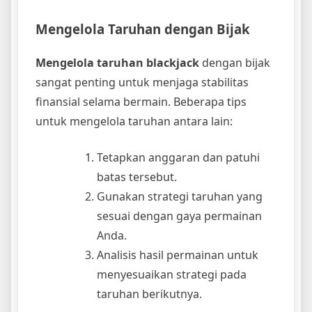
Mengelola Taruhan dengan Bijak
Mengelola taruhan blackjack
dengan bijak
sangat penting untuk menjaga stabilitas
finansial selama bermain. Beberapa tips
untuk mengelola taruhan antara lain:
Tetapkan anggaran dan patuhi
batas tersebut.
Gunakan strategi taruhan yang
sesuai dengan gaya permainan
Anda.
Analisis hasil permainan untuk
menyesuaikan strategi pada
taruhan berikutnya.