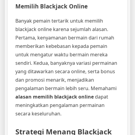
Memilih Blackjack Online
Banyak pemain tertarik untuk memilih
blackjack online karena sejumlah alasan.
Pertama, kenyamanan bermain dari rumah
memberikan kebebasan kepada pemain
untuk mengatur waktu bermain mereka
sendiri. Kedua, banyaknya variasi permainan
yang ditawarkan secara online, serta bonus
dan promosi menarik, menjadikan
pengalaman bermain lebih seru. Memahami
alasan memilih blackjack online
dapat
meningkatkan pengalaman permainan
secara keseluruhan.
Strategi Menang Blackjack