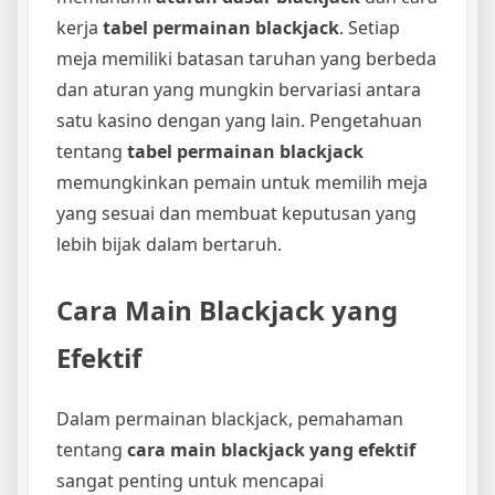
kerja
tabel permainan blackjack
. Setiap
meja memiliki batasan taruhan yang berbeda
dan aturan yang mungkin bervariasi antara
satu kasino dengan yang lain. Pengetahuan
tentang
tabel permainan blackjack
memungkinkan pemain untuk memilih meja
yang sesuai dan membuat keputusan yang
lebih bijak dalam bertaruh.
Cara Main Blackjack yang
Efektif
Dalam permainan blackjack, pemahaman
tentang
cara main blackjack yang efektif
sangat penting untuk mencapai