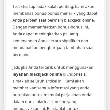
Terakhir, tapi tidak kalah penting, kami akan
membahas bonus-bonus menarik yang dapat
Anda peroleh saat bermain blackjack online.
Dengan memanfaatkan bonus-bonus ini,
Anda dapat meningkatkan peluang
kemenangan Anda secara signifikan dan
mendapatkan penghargaan tambahan saat
bermain.
Jadi, jika Anda tertarik untuk menggunakan
layanan blackjack online
di Indonesia,
simaklah seluruh artikel ini. Kami akan
memberikan semua informasi yang Anda
butuhkan untuk memulai perjalanan Anda
dalam dunia blackjack online yang
mengasyikkan ini. Bersiaplah untuk