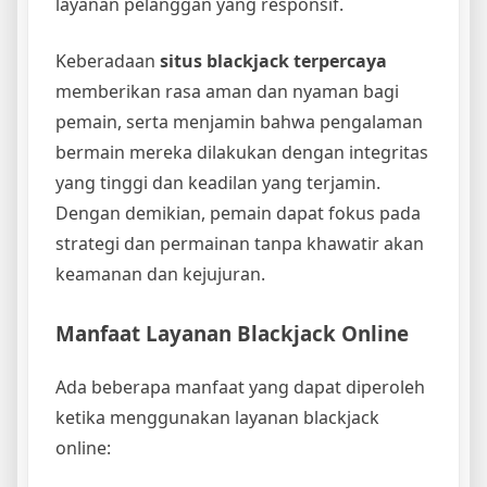
layanan pelanggan yang responsif.
Keberadaan
situs blackjack terpercaya
memberikan rasa aman dan nyaman bagi
pemain, serta menjamin bahwa pengalaman
bermain mereka dilakukan dengan integritas
yang tinggi dan keadilan yang terjamin.
Dengan demikian, pemain dapat fokus pada
strategi dan permainan tanpa khawatir akan
keamanan dan kejujuran.
Manfaat Layanan Blackjack Online
Ada beberapa manfaat yang dapat diperoleh
ketika menggunakan layanan blackjack
online: