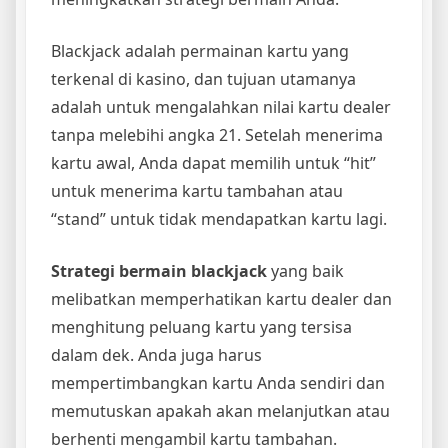
Blackjack adalah permainan kartu yang
terkenal di kasino, dan tujuan utamanya
adalah untuk mengalahkan nilai kartu dealer
tanpa melebihi angka 21. Setelah menerima
kartu awal, Anda dapat memilih untuk “hit”
untuk menerima kartu tambahan atau
“stand” untuk tidak mendapatkan kartu lagi.
Strategi bermain blackjack
yang baik
melibatkan memperhatikan kartu dealer dan
menghitung peluang kartu yang tersisa
dalam dek. Anda juga harus
mempertimbangkan kartu Anda sendiri dan
memutuskan apakah akan melanjutkan atau
berhenti mengambil kartu tambahan.