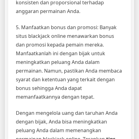
konsisten dan proporsional terhadap
anggaran permainan Anda.
5. Manfaatkan bonus dan promosi: Banyak
situs blackjack online menawarkan bonus
dan promosi kepada pemain mereka.
Manfaatkanlah ini dengan bijak untuk
meningkatkan peluang Anda dalam
permainan. Namun, pastikan Anda membaca
syarat dan ketentuan yang terkait dengan
bonus sehingga Anda dapat
memanfaatkannya dengan tepat.
Dengan mengelola uang dan taruhan Anda
dengan bijak, Anda bisa meningkatkan
peluang Anda dalam memenangkan