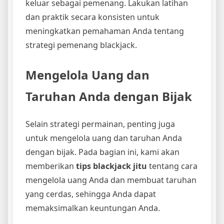
keluar sebagai pemenang. Lakukan latihan
dan praktik secara konsisten untuk
meningkatkan pemahaman Anda tentang
strategi pemenang blackjack.
Mengelola Uang dan
Taruhan Anda dengan Bijak
Selain strategi permainan, penting juga
untuk mengelola uang dan taruhan Anda
dengan bijak. Pada bagian ini, kami akan
memberikan
tips blackjack jitu
tentang cara
mengelola uang Anda dan membuat taruhan
yang cerdas, sehingga Anda dapat
memaksimalkan keuntungan Anda.