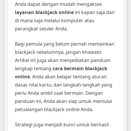
Anda dapat dengan mudah mengakses
layanan blackjack online
ini kapan saja dan
di mana saja melalui komputer atau
perangkat seluler Anda.
Bagi pemula yang belum pernah memainkan
blackjack sebelumnya, jangan khawatir.
Artikel ini juga akan menyediakan panduan
lengkap tentang
cara bermain blackjack
online
. Anda akan belajar tentang aturan
dasar, nilai kartu, dan langkah-langkah yang
perlu Anda ambil saat bermain. Dengan
panduan ini, Anda akan siap untuk memulai
petualangan blackjack online Anda.
Strategi juga menjadi kunci untuk berhasil