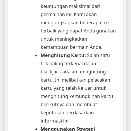
keuntungan maksimal dari
permainan ini. Kami akan
mengungkapkan beberapa trik
terbaik yang dapat Anda gunakan
untuk meningkatkan
kemampuan bermain Anda.
Menghitung Kartu:
Salah satu
trik paling terkenal dalam
blackjack adalah menghitung
kartu. Ini melibatkan pelacakan
kartu yang telah keluar untuk
menghitung kemungkinan kartu
berikutnya dan membuat
keputusan berdasarkan
informasi ini.
Menggunakan Strategi