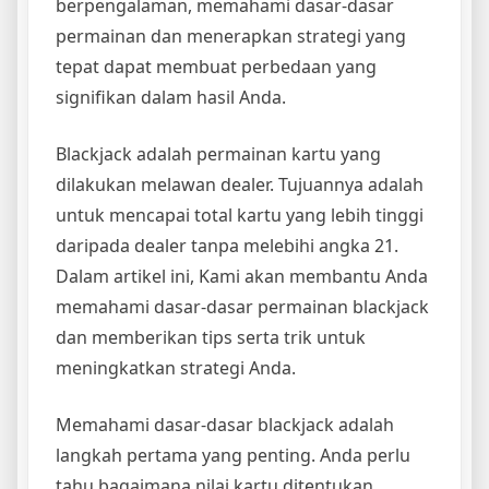
berpengalaman, memahami dasar-dasar
permainan dan menerapkan strategi yang
tepat dapat membuat perbedaan yang
signifikan dalam hasil Anda.
Blackjack adalah permainan kartu yang
dilakukan melawan dealer. Tujuannya adalah
untuk mencapai total kartu yang lebih tinggi
daripada dealer tanpa melebihi angka 21.
Dalam artikel ini, Kami akan membantu Anda
memahami dasar-dasar permainan blackjack
dan memberikan tips serta trik untuk
meningkatkan strategi Anda.
Memahami dasar-dasar blackjack adalah
langkah pertama yang penting. Anda perlu
tahu bagaimana nilai kartu ditentukan,