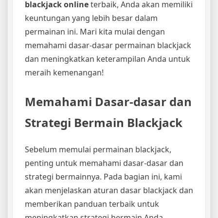
blackjack online
terbaik, Anda akan memiliki
keuntungan yang lebih besar dalam
permainan ini. Mari kita mulai dengan
memahami dasar-dasar permainan blackjack
dan meningkatkan keterampilan Anda untuk
meraih kemenangan!
Memahami Dasar-dasar dan
Strategi Bermain Blackjack
Sebelum memulai permainan blackjack,
penting untuk memahami dasar-dasar dan
strategi bermainnya. Pada bagian ini, kami
akan menjelaskan aturan dasar blackjack dan
memberikan panduan terbaik untuk
meningkatkan strategi bermain Anda.