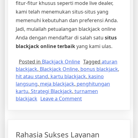
fitur-fitur khusus seperti mode live dealer,
kami telah menemukan situs-situs yang
memenuhi kebutuhan dan preferensi Anda.
Jadi, mulailah petualangan blackjack online
Anda dengan mendaftar di salah satu
situs
blackjack online terbaik
yang kami ulas.
Posted in
Blackjack Online
Tagged
aturan
blackjack
,
Blackjack Online
,
bonus blackjack
,
hit atau stand
,
kartu blackjack
,
kasino
langsung
,
meja blackjack
,
penghitungan
kartu
,
Strategi Blackjack
,
turnamen
on
blackjack
Leave a Comment
Strategi
Menang
dengan
Tips
Rahasia Sukses Layanan
Blackjack