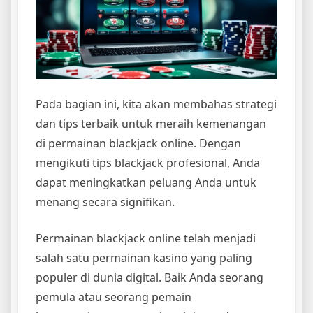
Pada bagian ini, kita akan membahas strategi
dan tips terbaik untuk meraih kemenangan
di permainan blackjack online. Dengan
mengikuti tips blackjack profesional, Anda
dapat meningkatkan peluang Anda untuk
menang secara signifikan.
Permainan blackjack online telah menjadi
salah satu permainan kasino yang paling
populer di dunia digital. Baik Anda seorang
pemula atau seorang pemain