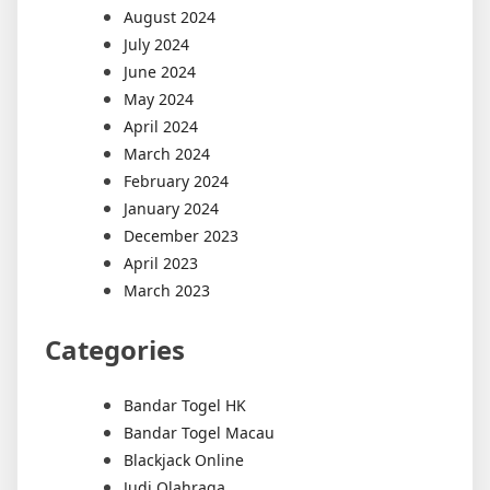
August 2024
July 2024
June 2024
May 2024
April 2024
March 2024
February 2024
January 2024
December 2023
April 2023
March 2023
Categories
Bandar Togel HK
Bandar Togel Macau
Blackjack Online
Judi Olahraga