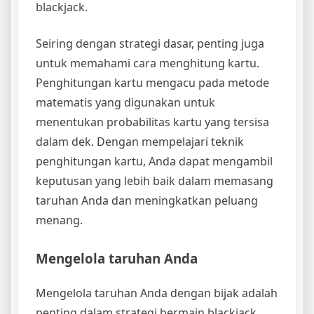
blackjack.
Seiring dengan strategi dasar, penting juga
untuk memahami cara menghitung kartu.
Penghitungan kartu mengacu pada metode
matematis yang digunakan untuk
menentukan probabilitas kartu yang tersisa
dalam dek. Dengan mempelajari teknik
penghitungan kartu, Anda dapat mengambil
keputusan yang lebih baik dalam memasang
taruhan Anda dan meningkatkan peluang
menang.
Mengelola taruhan Anda
Mengelola taruhan Anda dengan bijak adalah
penting dalam strategi bermain blackjack.