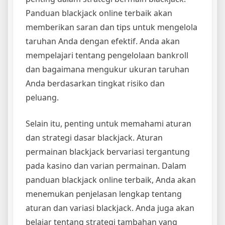
Panduan blackjack online terbaik akan
memberikan saran dan tips untuk mengelola
taruhan Anda dengan efektif. Anda akan
mempelajari tentang pengelolaan bankroll
dan bagaimana mengukur ukuran taruhan
Anda berdasarkan tingkat risiko dan
peluang.
Selain itu, penting untuk memahami aturan
dan strategi dasar blackjack. Aturan
permainan blackjack bervariasi tergantung
pada kasino dan varian permainan. Dalam
panduan blackjack online terbaik, Anda akan
menemukan penjelasan lengkap tentang
aturan dan variasi blackjack. Anda juga akan
belajar tentang strategi tambahan yang