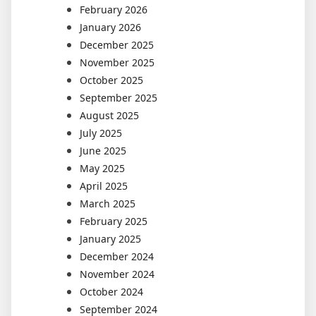
February 2026
January 2026
December 2025
November 2025
October 2025
September 2025
August 2025
July 2025
June 2025
May 2025
April 2025
March 2025
February 2025
January 2025
December 2024
November 2024
October 2024
September 2024