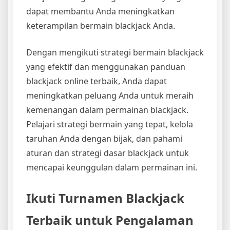
dapat membantu Anda meningkatkan
keterampilan bermain blackjack Anda.
Dengan mengikuti strategi bermain blackjack
yang efektif dan menggunakan panduan
blackjack online terbaik, Anda dapat
meningkatkan peluang Anda untuk meraih
kemenangan dalam permainan blackjack.
Pelajari strategi bermain yang tepat, kelola
taruhan Anda dengan bijak, dan pahami
aturan dan strategi dasar blackjack untuk
mencapai keunggulan dalam permainan ini.
Ikuti Turnamen Blackjack
Terbaik untuk Pengalaman