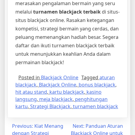
merasakan pengalaman bermain yang seru
melalui
turnamen blackjack terbaik
di situs-
situs blackjack online. Rasakan ketegangan
kompetisi, strategi bermain yang cerdas, dan
peluang memenangkan hadiah besar. Segera
daftar dan ikuti turnamen blackjack terbaik
untuk menunjukkan keahlian Anda dalam
permainan blackjack!
Posted in
Blackjack Online
Tagged
aturan
blackjack
,
Blackjack Online
,
bonus blackjack
,
hit atau stand
,
kartu blackjack
,
kasino
langsung
,
meja blackjack
,
penghitungan
kartu
,
Strategi Blackjack
,
turnamen blackjack
Post
Previous:
Kiat Menang
Next:
Panduan Aturan
dengan Strategi
Blackjack Online untuk