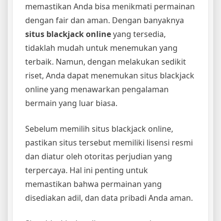
memastikan Anda bisa menikmati permainan
dengan fair dan aman. Dengan banyaknya
situs blackjack online
yang tersedia,
tidaklah mudah untuk menemukan yang
terbaik. Namun, dengan melakukan sedikit
riset, Anda dapat menemukan situs blackjack
online yang menawarkan pengalaman
bermain yang luar biasa.
Sebelum memilih situs blackjack online,
pastikan situs tersebut memiliki lisensi resmi
dan diatur oleh otoritas perjudian yang
terpercaya. Hal ini penting untuk
memastikan bahwa permainan yang
disediakan adil, dan data pribadi Anda aman.