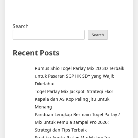
Search
Search
Recent Posts
Rumus Shio Togel Parlay Mix 2D 3D Terbaik
untuk Pasaran SGP HK SDY yang Wajib
Diketahui
Togel Parlay Mix Jackpot: Strategi Ekor
Kepala dan AS Kop Paling Jitu untuk
Menang
Panduan Lengkap Bermain Togel Parlay /
Mix untuk Pemula sampai Pro 2026:
Strategi dan Tips Terbaik
Prediksi Angka Parlay Mix Malam Ini –