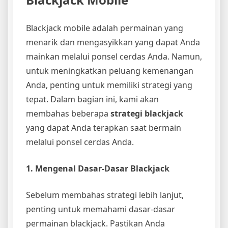
Blackjack mobile adalah permainan yang
menarik dan mengasyikkan yang dapat Anda
mainkan melalui ponsel cerdas Anda. Namun,
untuk meningkatkan peluang kemenangan
Anda, penting untuk memiliki strategi yang
tepat. Dalam bagian ini, kami akan
membahas beberapa
strategi blackjack
yang dapat Anda terapkan saat bermain
melalui ponsel cerdas Anda.
1. Mengenal Dasar-Dasar Blackjack
Sebelum membahas strategi lebih lanjut,
penting untuk memahami dasar-dasar
permainan blackjack. Pastikan Anda