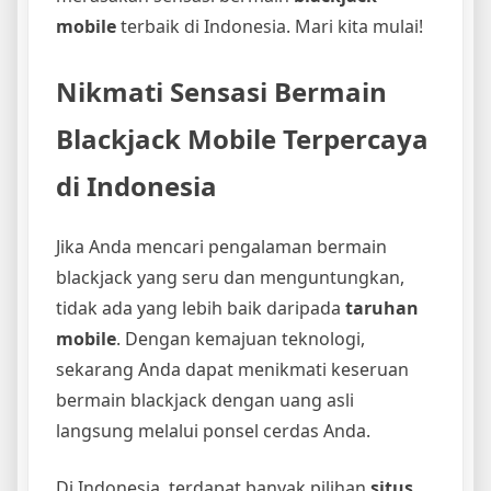
mobile
terbaik di Indonesia. Mari kita mulai!
Nikmati Sensasi Bermain
Blackjack Mobile Terpercaya
di Indonesia
Jika Anda mencari pengalaman bermain
blackjack yang seru dan menguntungkan,
tidak ada yang lebih baik daripada
taruhan
mobile
. Dengan kemajuan teknologi,
sekarang Anda dapat menikmati keseruan
bermain blackjack dengan uang asli
langsung melalui ponsel cerdas Anda.
Di Indonesia, terdapat banyak pilihan
situs