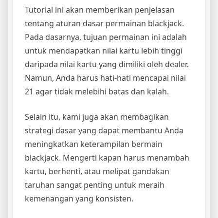
Tutorial ini akan memberikan penjelasan
tentang aturan dasar permainan blackjack.
Pada dasarnya, tujuan permainan ini adalah
untuk mendapatkan nilai kartu lebih tinggi
daripada nilai kartu yang dimiliki oleh dealer.
Namun, Anda harus hati-hati mencapai nilai
21 agar tidak melebihi batas dan kalah.
Selain itu, kami juga akan membagikan
strategi dasar yang dapat membantu Anda
meningkatkan keterampilan bermain
blackjack. Mengerti kapan harus menambah
kartu, berhenti, atau melipat gandakan
taruhan sangat penting untuk meraih
kemenangan yang konsisten.