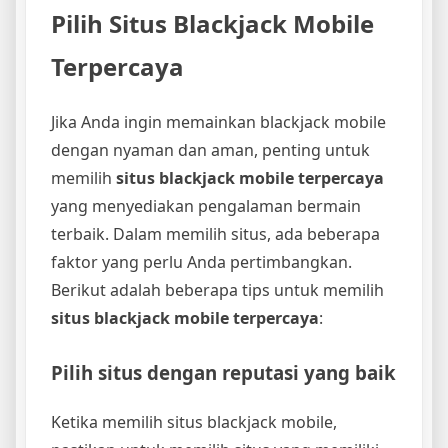
Pilih Situs Blackjack Mobile
Terpercaya
Jika Anda ingin memainkan blackjack mobile
dengan nyaman dan aman, penting untuk
memilih
situs blackjack mobile terpercaya
yang menyediakan pengalaman bermain
terbaik. Dalam memilih situs, ada beberapa
faktor yang perlu Anda pertimbangkan.
Berikut adalah beberapa tips untuk memilih
situs blackjack mobile terpercaya
:
Pilih situs dengan reputasi yang baik
Ketika memilih situs blackjack mobile,