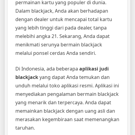
permainan kartu yang populer di dunia.
Dalam blackjack, Anda akan berhadapan
dengan dealer untuk mencapai total kartu
yang lebih tinggi dari pada dealer, tanpa
melebihi angka 21. Sekarang, Anda dapat
menikmati serunya bermain blackjack
melalui ponsel cerdas Anda sendiri.
Di Indonesia, ada beberapa
aplikasi judi
blackjack
yang dapat Anda temukan dan
unduh melalui toko aplikasi resmi. Aplikasi ini
menyediakan pengalaman bermain blackjack
yang menarik dan terpercaya. Anda dapat
memainkan blackjack dengan uang asli dan
merasakan kegembiraan saat memenangkan
taruhan.