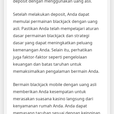
deposit dengan menggunakan uang asli.
Setelah melakukan deposit, Anda dapat
memulai permainan blackjack dengan uang
asli. Pastikan Anda telah mempelajari aturan
dasar permainan blackjack dan strategi
dasar yang dapat meningkatkan peluang
kemenangan Anda. Selain itu, perhatikan
juga faktor-faktor seperti pengelolaan
keuangan dan batas taruhan untuk
memaksimalkan pengalaman bermain Anda.
Bermain blackjack mobile dengan uang asli
memberikan Anda kesempatan untuk
merasakan suasana kasino langsung dari
kenyamanan rumah Anda. Anda dapat
memasang taruhan sesuai dengan keinginan