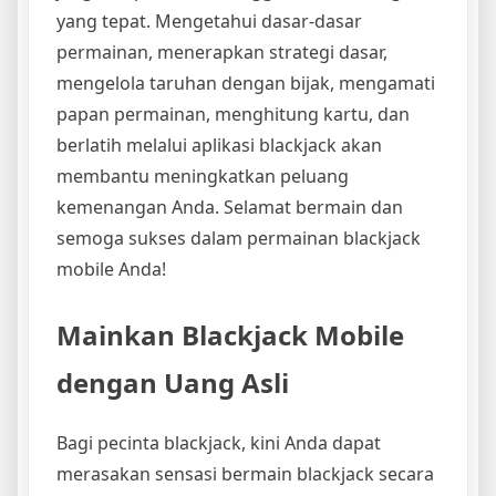
yang tepat. Mengetahui dasar-dasar
permainan, menerapkan strategi dasar,
mengelola taruhan dengan bijak, mengamati
papan permainan, menghitung kartu, dan
berlatih melalui aplikasi blackjack akan
membantu meningkatkan peluang
kemenangan Anda. Selamat bermain dan
semoga sukses dalam permainan blackjack
mobile Anda!
Mainkan Blackjack Mobile
dengan Uang Asli
Bagi pecinta blackjack, kini Anda dapat
merasakan sensasi bermain blackjack secara