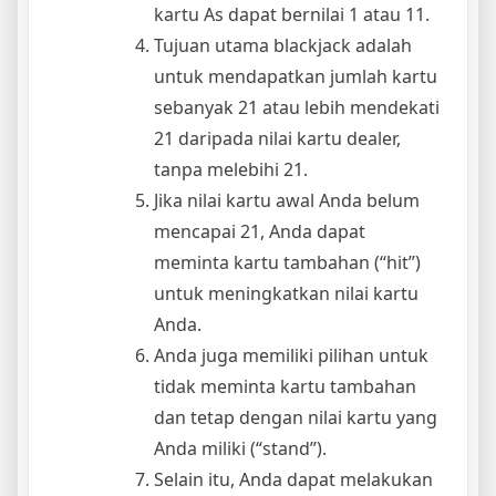
kartu As dapat bernilai 1 atau 11.
Tujuan utama blackjack adalah
untuk mendapatkan jumlah kartu
sebanyak 21 atau lebih mendekati
21 daripada nilai kartu dealer,
tanpa melebihi 21.
Jika nilai kartu awal Anda belum
mencapai 21, Anda dapat
meminta kartu tambahan (“hit”)
untuk meningkatkan nilai kartu
Anda.
Anda juga memiliki pilihan untuk
tidak meminta kartu tambahan
dan tetap dengan nilai kartu yang
Anda miliki (“stand”).
Selain itu, Anda dapat melakukan