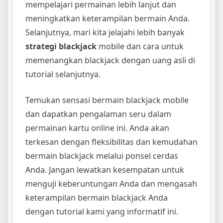
mempelajari permainan lebih lanjut dan
meningkatkan keterampilan bermain Anda.
Selanjutnya, mari kita jelajahi lebih banyak
strategi blackjack
mobile dan cara untuk
memenangkan blackjack dengan uang asli di
tutorial selanjutnya.
Temukan sensasi bermain blackjack mobile
dan dapatkan pengalaman seru dalam
permainan kartu online ini. Anda akan
terkesan dengan fleksibilitas dan kemudahan
bermain blackjack melalui ponsel cerdas
Anda. Jangan lewatkan kesempatan untuk
menguji keberuntungan Anda dan mengasah
keterampilan bermain blackjack Anda
dengan tutorial kami yang informatif ini.