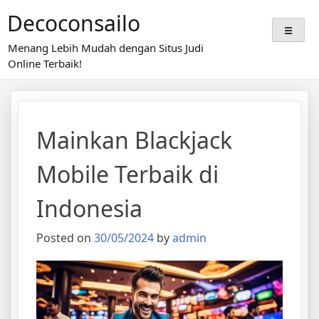
Skip
Decoconsailo
to
content
Menang Lebih Mudah dengan Situs Judi
Online Terbaik!
Mainkan Blackjack
Mobile Terbaik di
Indonesia
Posted on
30/05/2024
by
admin