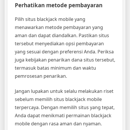
Perhatikan metode pembayaran
Pilih situs blackjack mobile yang
menawarkan metode pembayaran yang
aman dan dapat diandalkan. Pastikan situs
tersebut menyediakan opsi pembayaran
yang sesuai dengan preferensi Anda. Periksa
juga kebijakan penarikan dana situs tersebut,
termasuk batas minimum dan waktu
pemrosesan penarikan.
Jangan lupakan untuk selalu melakukan riset
sebelum memilih situs blackjack mobile
terpercaya. Dengan memilih situs yang tepat,
Anda dapat menikmati permainan blackjack
mobile dengan rasa aman dan nyaman.