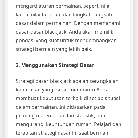
mengerti aturan permainan, seperti nilai
kartu, nilai taruhan, dan langkah-langkah
dasar dalam permainan. Dengan memahami
dasar-dasar blackjack, Anda akan memiliki
pondasi yang kuat untuk mengembangkan
strategi bermain yang lebih baik.
2. Menggunakan Strategi Dasar
Strategi dasar blackjack adalah serangkaian
keputusan yang dapat membantu Anda
membuat keputusan terbaik di setiap situasi
dalam permainan. Ini didasarkan pada
peluang matematika dan statistik, dan
mengurangi keuntungan rumah. Pelajari dan
terapkan strategi dasar ini saat bermain