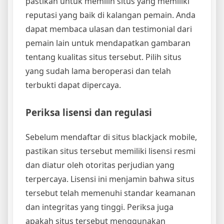
pastikan untuk memilih situs yang memiliki
reputasi yang baik di kalangan pemain. Anda
dapat membaca ulasan dan testimonial dari
pemain lain untuk mendapatkan gambaran
tentang kualitas situs tersebut. Pilih situs
yang sudah lama beroperasi dan telah
terbukti dapat dipercaya.
Periksa lisensi dan regulasi
Sebelum mendaftar di situs blackjack mobile,
pastikan situs tersebut memiliki lisensi resmi
dan diatur oleh otoritas perjudian yang
terpercaya. Lisensi ini menjamin bahwa situs
tersebut telah memenuhi standar keamanan
dan integritas yang tinggi. Periksa juga
apakah situs tersebut menggunakan