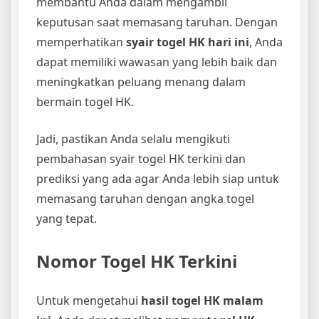
membantu Anda dalam mengambil
keputusan saat memasang taruhan. Dengan
memperhatikan
syair togel HK hari ini
, Anda
dapat memiliki wawasan yang lebih baik dan
meningkatkan peluang menang dalam
bermain togel HK.
Jadi, pastikan Anda selalu mengikuti
pembahasan syair togel HK terkini dan
prediksi yang ada agar Anda lebih siap untuk
memasang taruhan dengan angka togel
yang tepat.
Nomor Togel HK Terkini
Untuk mengetahui
hasil togel HK malam