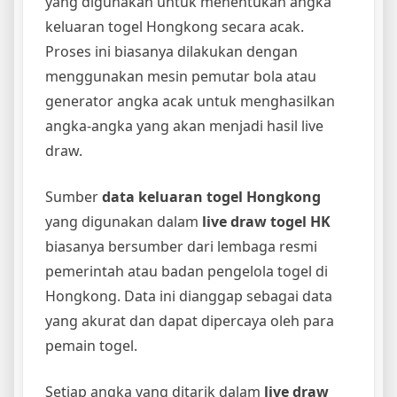
yang digunakan untuk menentukan angka
keluaran togel Hongkong secara acak.
Proses ini biasanya dilakukan dengan
menggunakan mesin pemutar bola atau
generator angka acak untuk menghasilkan
angka-angka yang akan menjadi hasil live
draw.
Sumber
data keluaran togel Hongkong
yang digunakan dalam
live draw togel HK
biasanya bersumber dari lembaga resmi
pemerintah atau badan pengelola togel di
Hongkong. Data ini dianggap sebagai data
yang akurat dan dapat dipercaya oleh para
pemain togel.
Setiap angka yang ditarik dalam
live draw