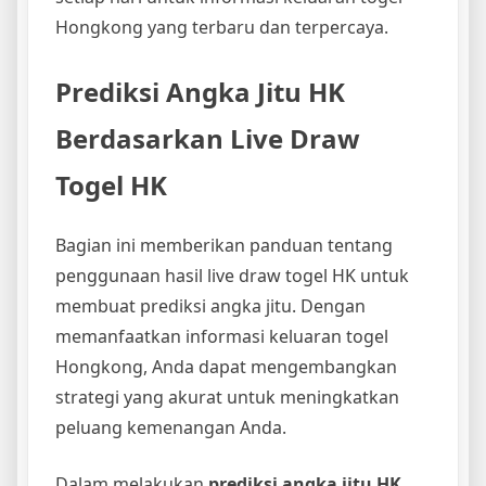
Hongkong yang terbaru dan terpercaya.
Prediksi Angka Jitu HK
Berdasarkan Live Draw
Togel HK
Bagian ini memberikan panduan tentang
penggunaan hasil live draw togel HK untuk
membuat prediksi angka jitu. Dengan
memanfaatkan informasi keluaran togel
Hongkong, Anda dapat mengembangkan
strategi yang akurat untuk meningkatkan
peluang kemenangan Anda.
Dalam melakukan
prediksi angka jitu HK
,