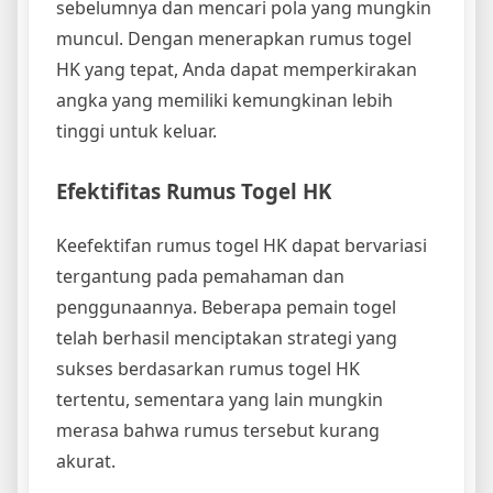
sebelumnya dan mencari pola yang mungkin
muncul. Dengan menerapkan rumus togel
HK yang tepat, Anda dapat memperkirakan
angka yang memiliki kemungkinan lebih
tinggi untuk keluar.
Efektifitas Rumus Togel HK
Keefektifan rumus togel HK dapat bervariasi
tergantung pada pemahaman dan
penggunaannya. Beberapa pemain togel
telah berhasil menciptakan strategi yang
sukses berdasarkan rumus togel HK
tertentu, sementara yang lain mungkin
merasa bahwa rumus tersebut kurang
akurat.