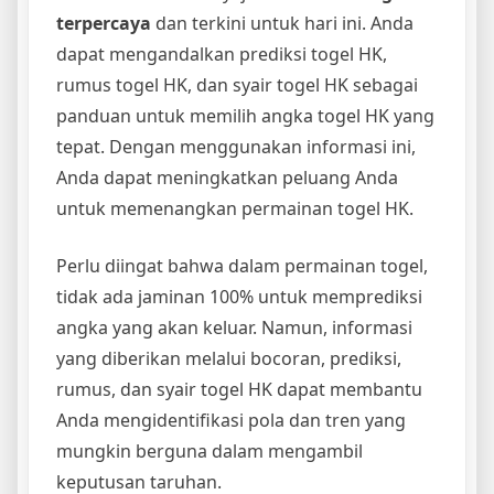
terpercaya
dan terkini untuk hari ini. Anda
dapat mengandalkan prediksi togel HK,
rumus togel HK, dan syair togel HK sebagai
panduan untuk memilih angka togel HK yang
tepat. Dengan menggunakan informasi ini,
Anda dapat meningkatkan peluang Anda
untuk memenangkan permainan togel HK.
Perlu diingat bahwa dalam permainan togel,
tidak ada jaminan 100% untuk memprediksi
angka yang akan keluar. Namun, informasi
yang diberikan melalui bocoran, prediksi,
rumus, dan syair togel HK dapat membantu
Anda mengidentifikasi pola dan tren yang
mungkin berguna dalam mengambil
keputusan taruhan.