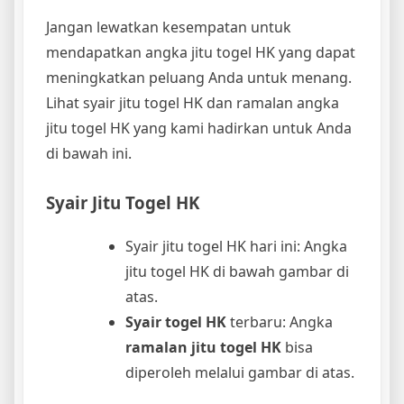
Jangan lewatkan kesempatan untuk
mendapatkan angka jitu togel HK yang dapat
meningkatkan peluang Anda untuk menang.
Lihat syair jitu togel HK dan ramalan angka
jitu togel HK yang kami hadirkan untuk Anda
di bawah ini.
Syair Jitu Togel HK
Syair jitu togel HK hari ini: Angka
jitu togel HK di bawah gambar di
atas.
Syair togel HK
terbaru: Angka
ramalan jitu togel HK
bisa
diperoleh melalui gambar di atas.