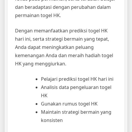
dan beradaptasi dengan perubahan dalam
permainan togel HK.
Dengan memanfaatkan prediksi togel HK
hari ini, serta strategi bermain yang tepat,
Anda dapat meningkatkan peluang
kemenangan Anda dan meraih hadiah togel
HK yang menggiurkan.
Pelajari prediksi togel HK hari ini
Analisis data pengeluaran togel
HK
Gunakan rumus togel HK
Maintain strategi bermain yang
konsisten