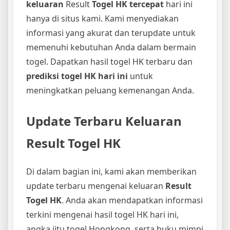
keluaran
Result
Togel HK tercepat
hari ini
hanya di situs kami. Kami menyediakan
informasi yang akurat dan terupdate untuk
memenuhi kebutuhan Anda dalam bermain
togel. Dapatkan hasil togel HK terbaru dan
prediksi togel HK hari ini
untuk
meningkatkan peluang kemenangan Anda.
Update Terbaru Keluaran
Result Togel HK
Di dalam bagian ini, kami akan memberikan
update terbaru mengenai keluaran
Result
Togel HK
. Anda akan mendapatkan informasi
terkini mengenai hasil togel HK hari ini,
angka jitu togel Hongkong, serta buku mimpi