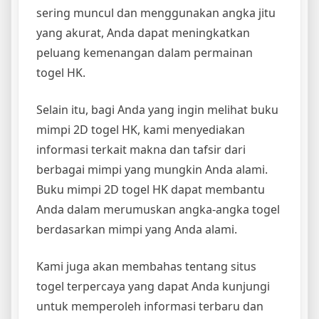
sering muncul dan menggunakan angka jitu
yang akurat, Anda dapat meningkatkan
peluang kemenangan dalam permainan
togel HK.
Selain itu, bagi Anda yang ingin melihat buku
mimpi 2D togel HK, kami menyediakan
informasi terkait makna dan tafsir dari
berbagai mimpi yang mungkin Anda alami.
Buku mimpi 2D togel HK dapat membantu
Anda dalam merumuskan angka-angka togel
berdasarkan mimpi yang Anda alami.
Kami juga akan membahas tentang situs
togel terpercaya yang dapat Anda kunjungi
untuk memperoleh informasi terbaru dan