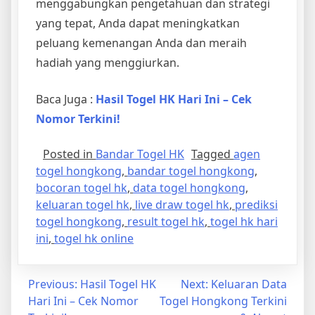
menggabungkan pengetahuan dan strategi
yang tepat, Anda dapat meningkatkan
peluang kemenangan Anda dan meraih
hadiah yang menggiurkan.
Baca Juga :
Hasil Togel HK Hari Ini – Cek
Nomor Terkini!
Posted in
Bandar Togel HK
Tagged
agen
togel hongkong
,
bandar togel hongkong
,
bocoran togel hk
,
data togel hongkong
,
keluaran togel hk
,
live draw togel hk
,
prediksi
togel hongkong
,
result togel hk
,
togel hk hari
ini
,
togel hk online
Post
Previous:
Hasil Togel HK
Next:
Keluaran Data
Hari Ini – Cek Nomor
Togel Hongkong Terkini
navigation