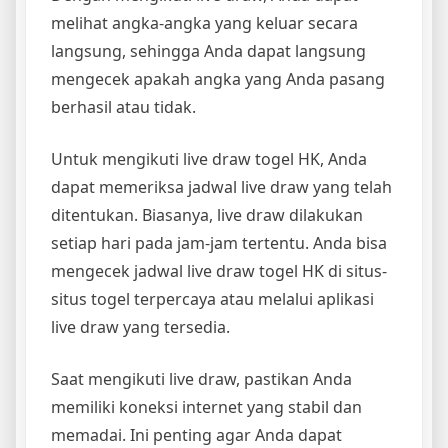
melihat angka-angka yang keluar secara
langsung, sehingga Anda dapat langsung
mengecek apakah angka yang Anda pasang
berhasil atau tidak.
Untuk mengikuti live draw togel HK, Anda
dapat memeriksa jadwal live draw yang telah
ditentukan. Biasanya, live draw dilakukan
setiap hari pada jam-jam tertentu. Anda bisa
mengecek jadwal live draw togel HK di situs-
situs togel terpercaya atau melalui aplikasi
live draw yang tersedia.
Saat mengikuti live draw, pastikan Anda
memiliki koneksi internet yang stabil dan
memadai. Ini penting agar Anda dapat