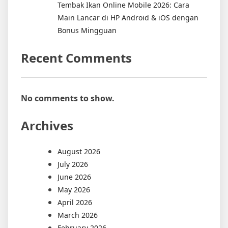
Tembak Ikan Online Mobile 2026: Cara
Main Lancar di HP Android & iOS dengan
Bonus Mingguan
Recent Comments
No comments to show.
Archives
August 2026
July 2026
June 2026
May 2026
April 2026
March 2026
February 2026