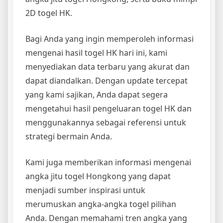
2D togel HK.
Bagi Anda yang ingin memperoleh informasi
mengenai hasil togel HK hari ini, kami
menyediakan data terbaru yang akurat dan
dapat diandalkan. Dengan update tercepat
yang kami sajikan, Anda dapat segera
mengetahui hasil pengeluaran togel HK dan
menggunakannya sebagai referensi untuk
strategi bermain Anda.
Kami juga memberikan informasi mengenai
angka jitu togel Hongkong yang dapat
menjadi sumber inspirasi untuk
merumuskan angka-angka togel pilihan
Anda. Dengan memahami tren angka yang