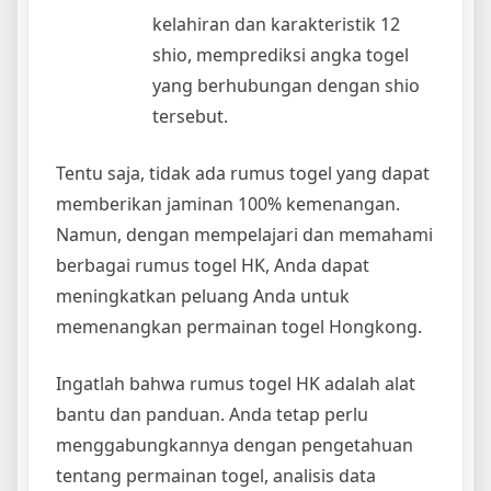
kelahiran dan karakteristik 12
shio, memprediksi angka togel
yang berhubungan dengan shio
tersebut.
Tentu saja, tidak ada rumus togel yang dapat
memberikan jaminan 100% kemenangan.
Namun, dengan mempelajari dan memahami
berbagai rumus togel HK, Anda dapat
meningkatkan peluang Anda untuk
memenangkan permainan togel Hongkong.
Ingatlah bahwa rumus togel HK adalah alat
bantu dan panduan. Anda tetap perlu
menggabungkannya dengan pengetahuan
tentang permainan togel, analisis data