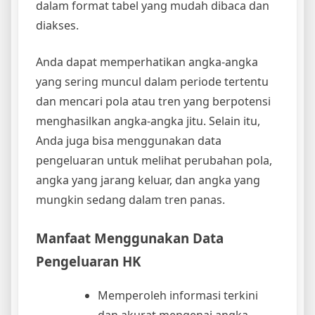
dalam format tabel yang mudah dibaca dan
diakses.
Anda dapat memperhatikan angka-angka
yang sering muncul dalam periode tertentu
dan mencari pola atau tren yang berpotensi
menghasilkan angka-angka jitu. Selain itu,
Anda juga bisa menggunakan data
pengeluaran untuk melihat perubahan pola,
angka yang jarang keluar, dan angka yang
mungkin sedang dalam tren panas.
Manfaat Menggunakan Data
Pengeluaran HK
Memperoleh informasi terkini