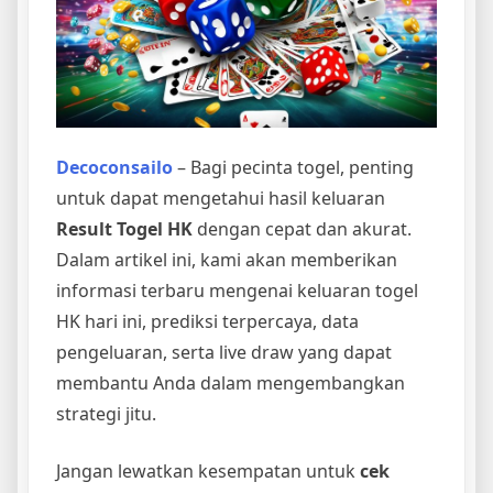
Decoconsailo
– Bagi pecinta togel, penting
untuk dapat mengetahui hasil keluaran
Result Togel HK
dengan cepat dan akurat.
Dalam artikel ini, kami akan memberikan
informasi terbaru mengenai keluaran togel
HK hari ini, prediksi terpercaya, data
pengeluaran, serta live draw yang dapat
membantu Anda dalam mengembangkan
strategi jitu.
Jangan lewatkan kesempatan untuk
cek