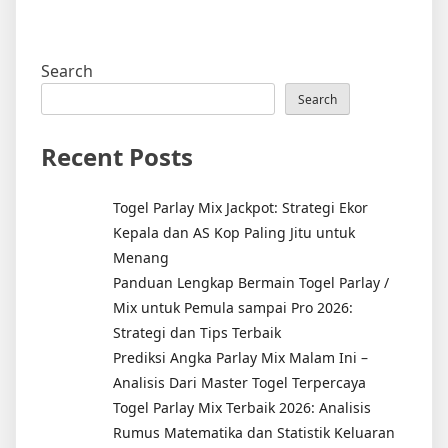
Search
Search
Recent Posts
Togel Parlay Mix Jackpot: Strategi Ekor
Kepala dan AS Kop Paling Jitu untuk
Menang
Panduan Lengkap Bermain Togel Parlay /
Mix untuk Pemula sampai Pro 2026:
Strategi dan Tips Terbaik
Prediksi Angka Parlay Mix Malam Ini –
Analisis Dari Master Togel Terpercaya
Togel Parlay Mix Terbaik 2026: Analisis
Rumus Matematika dan Statistik Keluaran