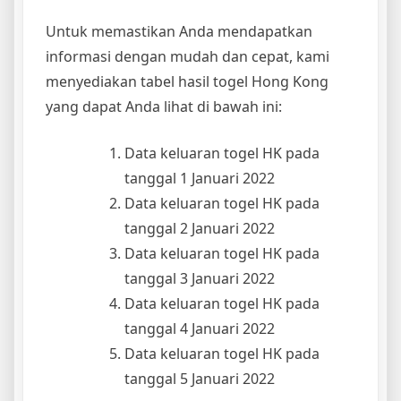
Untuk memastikan Anda mendapatkan
informasi dengan mudah dan cepat, kami
menyediakan tabel hasil togel Hong Kong
yang dapat Anda lihat di bawah ini:
Data keluaran togel HK pada
tanggal 1 Januari 2022
Data keluaran togel HK pada
tanggal 2 Januari 2022
Data keluaran togel HK pada
tanggal 3 Januari 2022
Data keluaran togel HK pada
tanggal 4 Januari 2022
Data keluaran togel HK pada
tanggal 5 Januari 2022