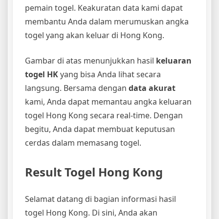
pemain togel. Keakuratan data kami dapat
membantu Anda dalam merumuskan angka
togel yang akan keluar di Hong Kong.
Gambar di atas menunjukkan hasil
keluaran
togel HK
yang bisa Anda lihat secara
langsung. Bersama dengan
data akurat
kami, Anda dapat memantau angka keluaran
togel Hong Kong secara real-time. Dengan
begitu, Anda dapat membuat keputusan
cerdas dalam memasang togel.
Result Togel Hong Kong
Selamat datang di bagian informasi hasil
togel Hong Kong. Di sini, Anda akan