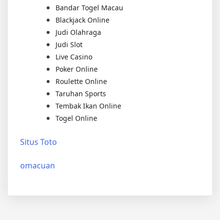
Bandar Togel Macau
Blackjack Online
Judi Olahraga
Judi Slot
Live Casino
Poker Online
Roulette Online
Taruhan Sports
Tembak Ikan Online
Togel Online
Situs Toto
omacuan