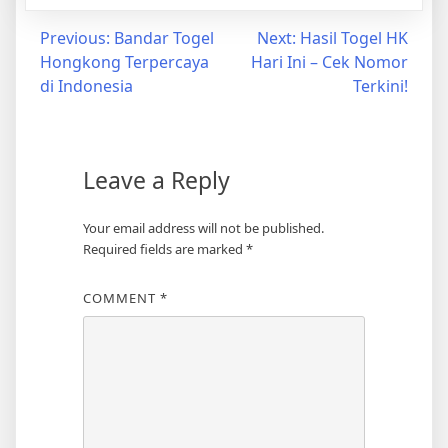
Post
Previous:
Bandar Togel
Next:
Hasil Togel HK
Hongkong Terpercaya
Hari Ini – Cek Nomor
navigation
di Indonesia
Terkini!
Leave a Reply
Your email address will not be published.
Required fields are marked
*
COMMENT
*