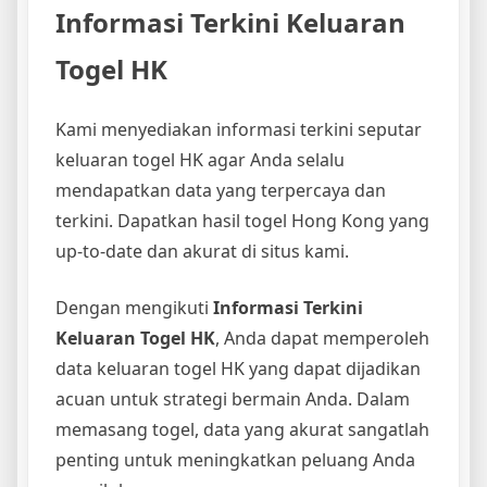
Informasi Terkini Keluaran
Togel HK
Kami menyediakan informasi terkini seputar
keluaran togel HK agar Anda selalu
mendapatkan data yang terpercaya dan
terkini. Dapatkan hasil togel Hong Kong yang
up-to-date dan akurat di situs kami.
Dengan mengikuti
Informasi Terkini
Keluaran Togel HK
, Anda dapat memperoleh
data keluaran togel HK yang dapat dijadikan
acuan untuk strategi bermain Anda. Dalam
memasang togel, data yang akurat sangatlah
penting untuk meningkatkan peluang Anda