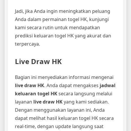
Jadi, jika Anda ingin meningkatkan peluang
Anda dalam permainan togel HK, kunjungi
kami secara rutin untuk mendapatkan
prediksi keluaran togel HK yang akurat dan
terpercaya.
Live Draw HK
Bagian ini menyediakan informasi mengenai
live draw HK
. Anda dapat mengakses
jadwal
keluaran togel HK
secara langsung melalui
layanan
live draw HK
yang kami sediakan.
Dengan menggunakan layanan ini, Anda
dapat melihat hasil keluaran togel HK secara
real-time, dengan update langsung saat