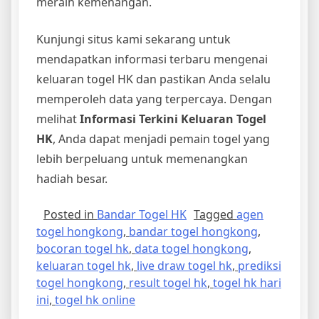
meraih kemenangan.
Kunjungi situs kami sekarang untuk
mendapatkan informasi terbaru mengenai
keluaran togel HK dan pastikan Anda selalu
memperoleh data yang terpercaya. Dengan
melihat
Informasi Terkini Keluaran Togel
HK
, Anda dapat menjadi pemain togel yang
lebih berpeluang untuk memenangkan
hadiah besar.
Posted in
Bandar Togel HK
Tagged
agen
togel hongkong
,
bandar togel hongkong
,
bocoran togel hk
,
data togel hongkong
,
keluaran togel hk
,
live draw togel hk
,
prediksi
togel hongkong
,
result togel hk
,
togel hk hari
ini
,
togel hk online