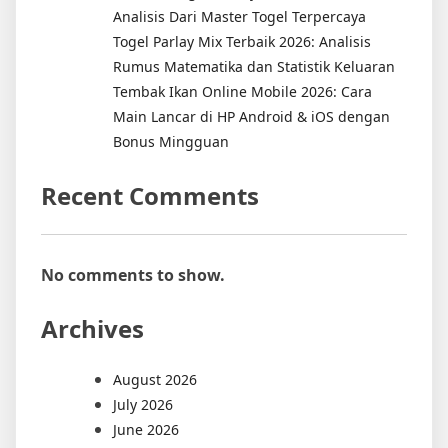
Analisis Dari Master Togel Terpercaya
Togel Parlay Mix Terbaik 2026: Analisis
Rumus Matematika dan Statistik Keluaran
Tembak Ikan Online Mobile 2026: Cara
Main Lancar di HP Android & iOS dengan
Bonus Mingguan
Recent Comments
No comments to show.
Archives
August 2026
July 2026
June 2026