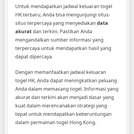
Untuk mendapatkan jadwal keluaran togel
HK terbaru, Anda bisa mengunjungi situs-
situs terpercaya yang menyediakan
data
akurat
dan terkini. Pastikan Anda
mengandalkan sumber informasi yang
terpercaya untuk mendapatkan hasil yang
dapat dipercaya.
Dengan memanfaatkan jadwal keluaran
togel HK, Anda dapat meningkatkan peluang
Anda dalam memasang togel. Informasi yang
akurat dan terkini akan menjadi dasar yang
kuat dalam merencanakan strategi yang
tepat untuk mendapatkan keberuntungan
dalam permainan togel Hong Kong.