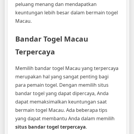
peluang menang dan mendapatkan
keuntungan lebih besar dalam bermain togel
Macau.
Bandar Togel Macau
Terpercaya
Memilih bandar togel Macau yang terpercaya
merupakan hal yang sangat penting bagi
para pemain togel. Dengan memilih situs
bandar togel yang dapat dipercaya, Anda
dapat memaksimalkan keuntungan saat
bermain togel Macau. Ada beberapa tips
yang dapat membantu Anda dalam memilih
situs bandar togel terpercaya
.