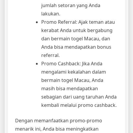
jumlah setoran yang Anda
lakukan.
Promo Referral: Ajak teman atau
kerabat Anda untuk bergabung
dan bermain togel Macau, dan
Anda bisa mendapatkan bonus
referral.
Promo Cashback: Jika Anda
mengalami kekalahan dalam
bermain togel Macau, Anda
masih bisa mendapatkan
sebagian dari uang taruhan Anda
kembali melalui promo cashback.
Dengan memanfaatkan promo-promo
menarik ini, Anda bisa meningkatkan