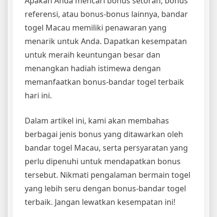
Apakah Anda mencari bonus setoran, bonus
referensi, atau bonus-bonus lainnya, bandar
togel Macau memiliki penawaran yang
menarik untuk Anda. Dapatkan kesempatan
untuk meraih keuntungan besar dan
menangkan hadiah istimewa dengan
memanfaatkan bonus-bandar togel terbaik
hari ini.
Dalam artikel ini, kami akan membahas
berbagai jenis bonus yang ditawarkan oleh
bandar togel Macau, serta persyaratan yang
perlu dipenuhi untuk mendapatkan bonus
tersebut. Nikmati pengalaman bermain togel
yang lebih seru dengan bonus-bandar togel
terbaik. Jangan lewatkan kesempatan ini!