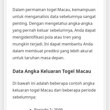
Dalam permainan togel Macau, kemampuan
untuk menganalisis data sebelumnya sangat
penting. Dengan mengetahui angka-angka
yang pernah keluar sebelumnya, Anda dapat
mengidentifikasi pola atau tren yang
mungkin terjadi. Ini dapat membantu Anda
dalam membuat prediksi yang lebih akurat
untuk taruhan masa depan.
Data Angka Keluaran Togel Macau
Di bawah ini adalah beberapa contoh angka
keluaran togel Macau dari beberapa periode
sebelumnya:
Periode 1: 2569