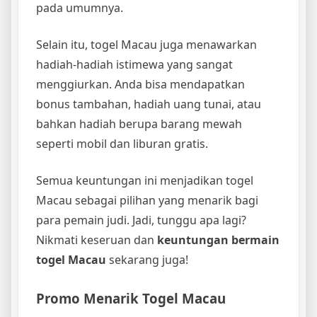
pada umumnya.
Selain itu, togel Macau juga menawarkan
hadiah-hadiah istimewa yang sangat
menggiurkan. Anda bisa mendapatkan
bonus tambahan, hadiah uang tunai, atau
bahkan hadiah berupa barang mewah
seperti mobil dan liburan gratis.
Semua keuntungan ini menjadikan togel
Macau sebagai pilihan yang menarik bagi
para pemain judi. Jadi, tunggu apa lagi?
Nikmati keseruan dan
keuntungan bermain
togel Macau
sekarang juga!
Promo Menarik Togel Macau