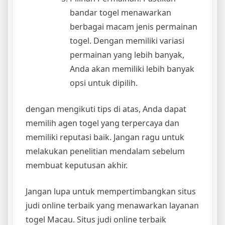
bandar togel menawarkan
berbagai macam jenis permainan
togel. Dengan memiliki variasi
permainan yang lebih banyak,
Anda akan memiliki lebih banyak
opsi untuk dipilih.
dengan mengikuti tips di atas, Anda dapat
memilih agen togel yang terpercaya dan
memiliki reputasi baik. Jangan ragu untuk
melakukan penelitian mendalam sebelum
membuat keputusan akhir.
Jangan lupa untuk mempertimbangkan situs
judi online terbaik yang menawarkan layanan
togel Macau. Situs judi online terbaik