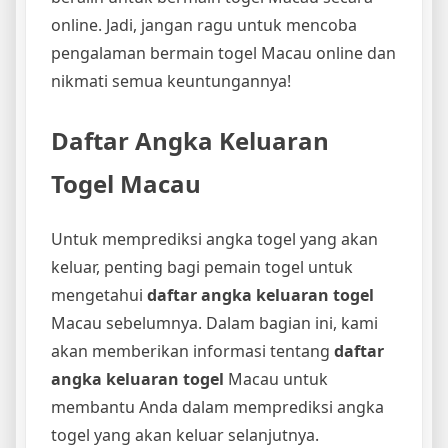
online. Jadi, jangan ragu untuk mencoba
pengalaman bermain togel Macau online dan
nikmati semua keuntungannya!
Daftar Angka Keluaran
Togel Macau
Untuk memprediksi angka togel yang akan
keluar, penting bagi pemain togel untuk
mengetahui
daftar angka keluaran togel
Macau sebelumnya. Dalam bagian ini, kami
akan memberikan informasi tentang
daftar
angka keluaran togel
Macau untuk
membantu Anda dalam memprediksi angka
togel yang akan keluar selanjutnya.