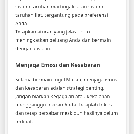
sistem taruhan martingale atau sistem
taruhan flat, tergantung pada preferensi
Anda.
Tetapkan aturan yang jelas untuk
meningkatkan peluang Anda dan bermain
dengan disiplin.
Menjaga Emosi dan Kesabaran
Selama bermain togel Macau, menjaga emosi
dan kesabaran adalah strategi penting.
Jangan biarkan kegagalan atau kekalahan
mengganggu pikiran Anda. Tetaplah fokus
dan tetap bersabar meskipun hasilnya belum
terlihat.