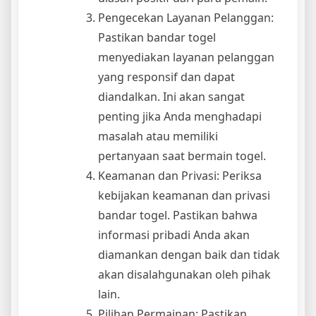
Pengecekan Layanan Pelanggan:
Pastikan bandar togel
menyediakan layanan pelanggan
yang responsif dan dapat
diandalkan. Ini akan sangat
penting jika Anda menghadapi
masalah atau memiliki
pertanyaan saat bermain togel.
Keamanan dan Privasi: Periksa
kebijakan keamanan dan privasi
bandar togel. Pastikan bahwa
informasi pribadi Anda akan
diamankan dengan baik dan tidak
akan disalahgunakan oleh pihak
lain.
Pilihan Permainan: Pastikan