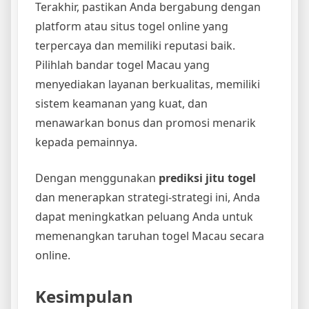
Terakhir, pastikan Anda bergabung dengan
platform atau situs togel online yang
terpercaya dan memiliki reputasi baik.
Pilihlah bandar togel Macau yang
menyediakan layanan berkualitas, memiliki
sistem keamanan yang kuat, dan
menawarkan bonus dan promosi menarik
kepada pemainnya.
Dengan menggunakan
prediksi jitu togel
dan menerapkan strategi-strategi ini, Anda
dapat meningkatkan peluang Anda untuk
memenangkan taruhan togel Macau secara
online.
Kesimpulan