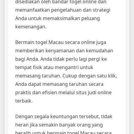
disediakan oleh bandar togel online dan
memanfaatkan pengetahuan dan strategi
Anda untuk memaksimalkan peluang
kemenangan.
Bermain togel Macau secara online juga
memberikan kenyamanan dan kemudahan
bagi Anda. Anda tidak perlu lagi pergi ke
tempat fisik atau mengantri untuk
memasang taruhan. Cukup dengan satu klik,
Anda dapat memasang taruhan secara
praktis dan efisien melalui situs judi online
terbaik.
Dengan segala keuntungan tersebut, tidak
heran jika semakin banyak orang yang
beralih untuk bermain togel Macau secara