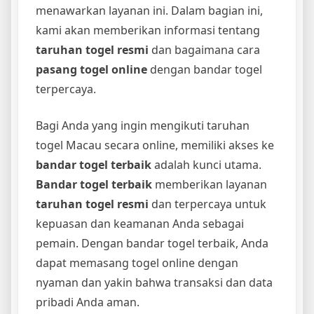
menawarkan layanan ini. Dalam bagian ini,
kami akan memberikan informasi tentang
taruhan togel resmi
dan bagaimana cara
pasang togel online
dengan bandar togel
terpercaya.
Bagi Anda yang ingin mengikuti taruhan
togel Macau secara online, memiliki akses ke
bandar togel terbaik
adalah kunci utama.
Bandar togel terbaik
memberikan layanan
taruhan togel resmi
dan terpercaya untuk
kepuasan dan keamanan Anda sebagai
pemain. Dengan bandar togel terbaik, Anda
dapat memasang togel online dengan
nyaman dan yakin bahwa transaksi dan data
pribadi Anda aman.