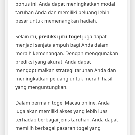
bonus ini, Anda dapat meningkatkan modal
taruhan Anda dan memiliki peluang lebih
besar untuk memenangkan hadiah.
Selain itu,
prediksi jitu togel
juga dapat
menjadi senjata ampuh bagi Anda dalam
meraih kemenangan. Dengan menggunakan
prediksi yang akurat, Anda dapat
mengoptimalkan strategi taruhan Anda dan
meningkatkan peluang untuk meraih hasil
yang menguntungkan.
Dalam bermain togel Macau online, Anda
juga akan memiliki akses yang lebih luas
terhadap berbagai jenis taruhan. Anda dapat
memilih berbagai pasaran togel yang