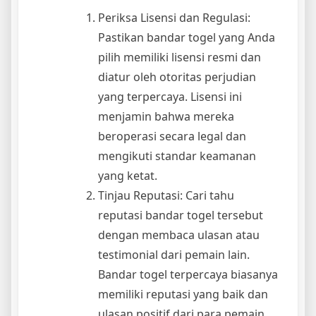
Periksa Lisensi dan Regulasi:
Pastikan bandar togel yang Anda
pilih memiliki lisensi resmi dan
diatur oleh otoritas perjudian
yang terpercaya. Lisensi ini
menjamin bahwa mereka
beroperasi secara legal dan
mengikuti standar keamanan
yang ketat.
Tinjau Reputasi: Cari tahu
reputasi bandar togel tersebut
dengan membaca ulasan atau
testimonial dari pemain lain.
Bandar togel terpercaya biasanya
memiliki reputasi yang baik dan
ulasan positif dari para pemain.