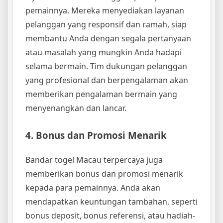
pemainnya. Mereka menyediakan layanan
pelanggan yang responsif dan ramah, siap
membantu Anda dengan segala pertanyaan
atau masalah yang mungkin Anda hadapi
selama bermain. Tim dukungan pelanggan
yang profesional dan berpengalaman akan
memberikan pengalaman bermain yang
menyenangkan dan lancar.
4. Bonus dan Promosi Menarik
Bandar togel Macau terpercaya juga
memberikan bonus dan promosi menarik
kepada para pemainnya. Anda akan
mendapatkan keuntungan tambahan, seperti
bonus deposit, bonus referensi, atau hadiah-