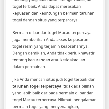
togel terbaik, Anda dapat merasakan
kepuasan dan keuntungan bermain taruhan
togel dengan situs yang terpercaya.
Bermain di bandar togel Macau terpercaya
juga memberikan Anda akses ke pasaran
togel resmi yang terjamin keabsahannya.
Dengan demikian, Anda tidak perlu khawatir
tentang kecurangan atau ketidakadilan
dalam permainan.
Jika Anda mencari situs judi togel terbaik dan
taruhan togel terpercaya
, tidak ada pilihan
yang lebih baik daripada bermain di bandar
togel Macau terpercaya. Nikmati pengalaman
bermain togel yang menyenangkan,