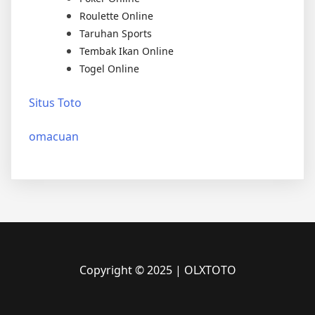
Roulette Online
Taruhan Sports
Tembak Ikan Online
Togel Online
Situs Toto
omacuan
Copyright © 2025 |
OLXTOTO