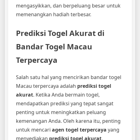
mengasyikkan, dan berpeluang besar untuk
memenangkan hadiah terbesar.
Prediksi Togel Akurat di
Bandar Togel Macau
Terpercaya
Salah satu hal yang mencirikan bandar togel
Macau terpercaya adalah
prediksi togel
akurat
. Ketika Anda bermain togel,
mendapatkan prediksi yang tepat sangat
penting untuk meningkatkan peluang
kemenangan Anda. Oleh karena itu, penting
untuk mencari
agen togel terpercaya
yang
menyediakan
prediksi togel akurat
.