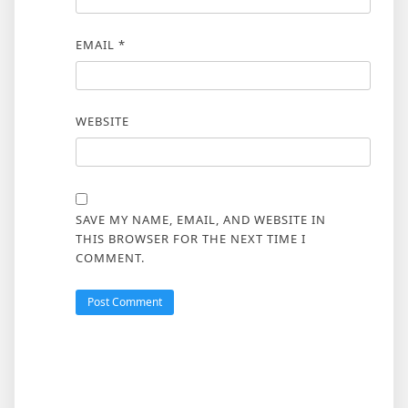
EMAIL
*
WEBSITE
SAVE MY NAME, EMAIL, AND WEBSITE IN
THIS BROWSER FOR THE NEXT TIME I
COMMENT.