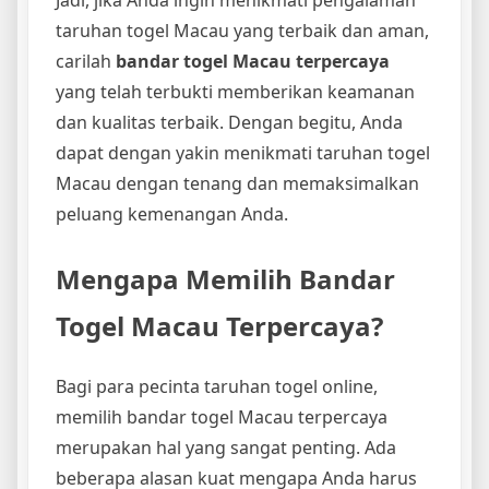
taruhan togel Macau yang terbaik dan aman,
carilah
bandar togel Macau terpercaya
yang telah terbukti memberikan keamanan
dan kualitas terbaik. Dengan begitu, Anda
dapat dengan yakin menikmati taruhan togel
Macau dengan tenang dan memaksimalkan
peluang kemenangan Anda.
Mengapa Memilih Bandar
Togel Macau Terpercaya?
Bagi para pecinta taruhan togel online,
memilih bandar togel Macau terpercaya
merupakan hal yang sangat penting. Ada
beberapa alasan kuat mengapa Anda harus