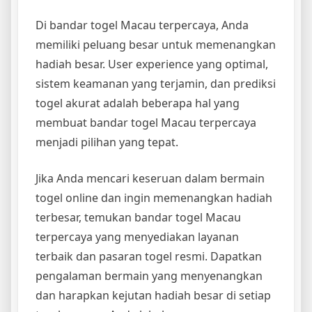
Di bandar togel Macau terpercaya, Anda
memiliki peluang besar untuk memenangkan
hadiah besar. User experience yang optimal,
sistem keamanan yang terjamin, dan prediksi
togel akurat adalah beberapa hal yang
membuat bandar togel Macau terpercaya
menjadi pilihan yang tepat.
Jika Anda mencari keseruan dalam bermain
togel online dan ingin memenangkan hadiah
terbesar, temukan bandar togel Macau
terpercaya yang menyediakan layanan
terbaik dan pasaran togel resmi. Dapatkan
pengalaman bermain yang menyenangkan
dan harapkan kejutan hadiah besar di setiap