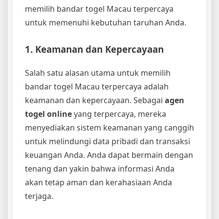
memilih bandar togel Macau terpercaya
untuk memenuhi kebutuhan taruhan Anda.
1. Keamanan dan Kepercayaan
Salah satu alasan utama untuk memilih
bandar togel Macau terpercaya adalah
keamanan dan kepercayaan. Sebagai
agen
togel online
yang terpercaya, mereka
menyediakan sistem keamanan yang canggih
untuk melindungi data pribadi dan transaksi
keuangan Anda. Anda dapat bermain dengan
tenang dan yakin bahwa informasi Anda
akan tetap aman dan kerahasiaan Anda
terjaga.