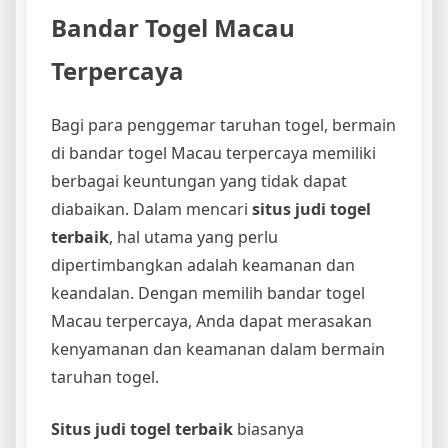
Bandar Togel Macau
Terpercaya
Bagi para penggemar taruhan togel, bermain
di bandar togel Macau terpercaya memiliki
berbagai keuntungan yang tidak dapat
diabaikan. Dalam mencari
situs judi togel
terbaik
, hal utama yang perlu
dipertimbangkan adalah keamanan dan
keandalan. Dengan memilih bandar togel
Macau terpercaya, Anda dapat merasakan
kenyamanan dan keamanan dalam bermain
taruhan togel.
Situs judi togel terbaik
biasanya