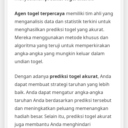
Agen togel terpercaya
memiliki tim ahli yang
menganalisis data dan statistik terkini untuk
menghasilkan prediksi togel yang akurat.
Mereka menggunakan metode khusus dan
algoritma yang teruji untuk memperkirakan
angka-angka yang mungkin keluar dalam
undian togel.
Dengan adanya
prediksi togel akurat
, Anda
dapat membuat strategi taruhan yang lebih
baik. Anda dapat mengatur angka-angka
taruhan Anda berdasarkan prediksi tersebut
dan meningkatkan peluang memenangkan
hadiah besar. Selain itu, prediksi togel akurat
juga membantu Anda menghindari