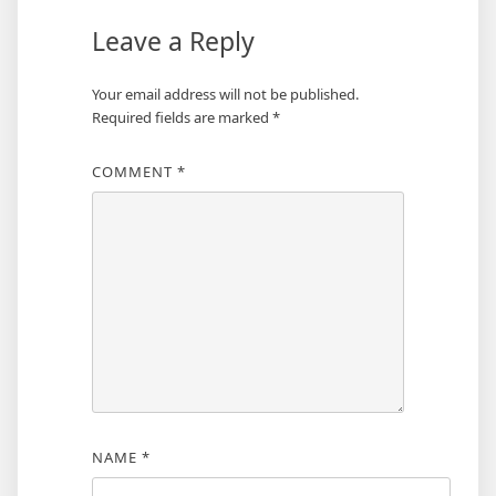
Leave a Reply
Your email address will not be published.
Required fields are marked
*
COMMENT
*
NAME
*