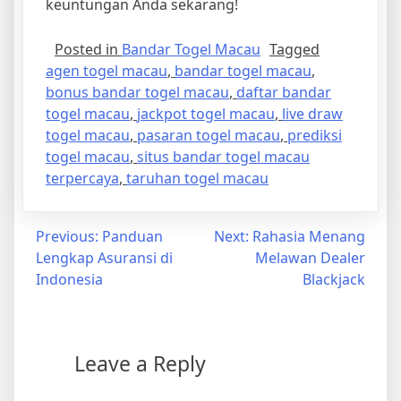
keuntungan Anda sekarang!
Posted in
Bandar Togel Macau
Tagged
agen togel macau
,
bandar togel macau
,
bonus bandar togel macau
,
daftar bandar
togel macau
,
jackpot togel macau
,
live draw
togel macau
,
pasaran togel macau
,
prediksi
togel macau
,
situs bandar togel macau
terpercaya
,
taruhan togel macau
Post
Previous:
Panduan
Next:
Rahasia Menang
Lengkap Asuransi di
Melawan Dealer
navigation
Indonesia
Blackjack
Leave a Reply