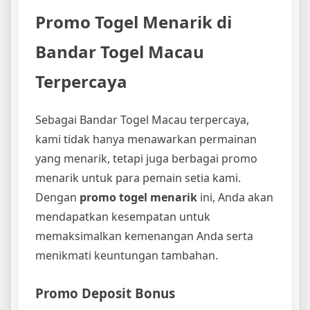
Promo Togel Menarik di
Bandar Togel Macau
Terpercaya
Sebagai Bandar Togel Macau terpercaya,
kami tidak hanya menawarkan permainan
yang menarik, tetapi juga berbagai promo
menarik untuk para pemain setia kami.
Dengan
promo togel menarik
ini, Anda akan
mendapatkan kesempatan untuk
memaksimalkan kemenangan Anda serta
menikmati keuntungan tambahan.
Promo Deposit Bonus