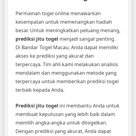
Permainan togel online menawarkan
kesempatan untuk memenangkan hadiah
besar. Untuk meningkatkan peluang menang,
prediksi jitu togel
menjadi sangat penting.
Di Bandar Togel Macau, Anda dapat memiliki
akses ke prediksi yang akurat dan
terpercaya. Tim ahli kami melakukan analisis
mendalam dan menggunakan metode yang
terpercaya untuk memberikan prediksi togel
terbaik kepada Anda.
Prediksi jitu togel
ini membantu Anda untuk
membuat keputusan yang lebih baik dalam
memilih angka-angka untuk ditogelkan.
Dengan prediksi yang akurat, Anda dapat