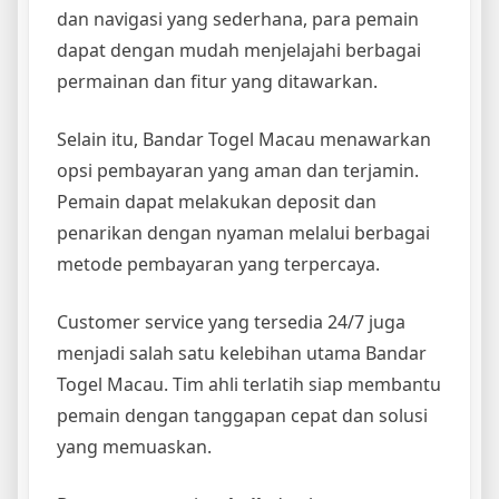
dan navigasi yang sederhana, para pemain
dapat dengan mudah menjelajahi berbagai
permainan dan fitur yang ditawarkan.
Selain itu, Bandar Togel Macau menawarkan
opsi pembayaran yang aman dan terjamin.
Pemain dapat melakukan deposit dan
penarikan dengan nyaman melalui berbagai
metode pembayaran yang terpercaya.
Customer service yang tersedia 24/7 juga
menjadi salah satu kelebihan utama Bandar
Togel Macau. Tim ahli terlatih siap membantu
pemain dengan tanggapan cepat dan solusi
yang memuaskan.