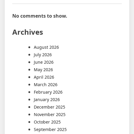
No comments to show.
Archives
August 2026
July 2026
June 2026
May 2026
April 2026
March 2026
February 2026
January 2026
December 2025
November 2025
October 2025
September 2025