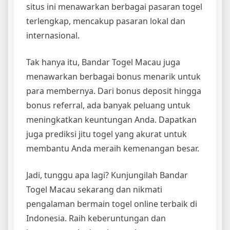
situs ini menawarkan berbagai pasaran togel
terlengkap, mencakup pasaran lokal dan
internasional.
Tak hanya itu, Bandar Togel Macau juga
menawarkan berbagai bonus menarik untuk
para membernya. Dari bonus deposit hingga
bonus referral, ada banyak peluang untuk
meningkatkan keuntungan Anda. Dapatkan
juga prediksi jitu togel yang akurat untuk
membantu Anda meraih kemenangan besar.
Jadi, tunggu apa lagi? Kunjungilah Bandar
Togel Macau sekarang dan nikmati
pengalaman bermain togel online terbaik di
Indonesia. Raih keberuntungan dan