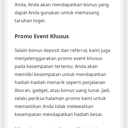
Anda, Anda akan mendapatkan bonus yang
dapat Anda gunakan untuk memasang
taruhan togel.
Promo Event Khusus
Selain bonus deposit dan referral, kami juga
menyelenggarakan promo event khusus
pada kesempatan tertentu. Anda akan
memiliki kesempatan untuk mendapatkan
hadiah-hadiah menarik seperti perjalanan
liburan, gadget, atau bonus uang tunai. Jadi,
selalu periksa halaman promo kami untuk
memastikan Anda tidak melewatkan
kesempatan mendapatkan hadiah besar.