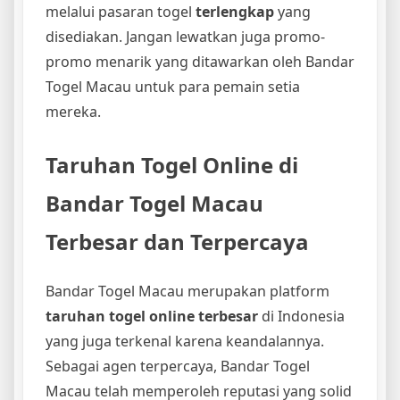
melalui pasaran togel
terlengkap
yang
disediakan. Jangan lewatkan juga promo-
promo menarik yang ditawarkan oleh Bandar
Togel Macau untuk para pemain setia
mereka.
Taruhan Togel Online di
Bandar Togel Macau
Terbesar dan Terpercaya
Bandar Togel Macau merupakan platform
taruhan togel online
terbesar
di Indonesia
yang juga terkenal karena keandalannya.
Sebagai agen terpercaya, Bandar Togel
Macau telah memperoleh reputasi yang solid