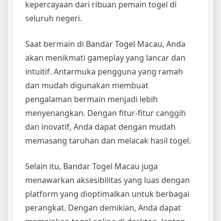
kepercayaan dari ribuan pemain togel di
seluruh negeri.
Saat bermain di Bandar Togel Macau, Anda
akan menikmati gameplay yang lancar dan
intuitif. Antarmuka pengguna yang ramah
dan mudah digunakan membuat
pengalaman bermain menjadi lebih
menyenangkan. Dengan fitur-fitur canggih
dan inovatif, Anda dapat dengan mudah
memasang taruhan dan melacak hasil togel.
Selain itu, Bandar Togel Macau juga
menawarkan aksesibilitas yang luas dengan
platform yang dioptimalkan untuk berbagai
perangkat. Dengan demikian, Anda dapat