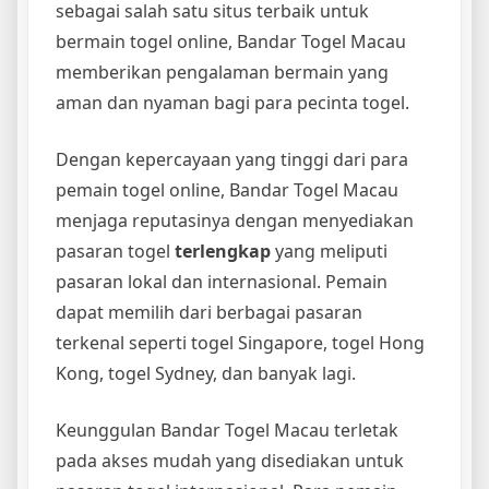
sebagai salah satu situs terbaik untuk
bermain togel online, Bandar Togel Macau
memberikan pengalaman bermain yang
aman dan nyaman bagi para pecinta togel.
Dengan kepercayaan yang tinggi dari para
pemain togel online, Bandar Togel Macau
menjaga reputasinya dengan menyediakan
pasaran togel
terlengkap
yang meliputi
pasaran lokal dan internasional. Pemain
dapat memilih dari berbagai pasaran
terkenal seperti togel Singapore, togel Hong
Kong, togel Sydney, dan banyak lagi.
Keunggulan Bandar Togel Macau terletak
pada akses mudah yang disediakan untuk