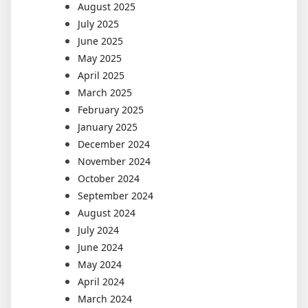
August 2025
July 2025
June 2025
May 2025
April 2025
March 2025
February 2025
January 2025
December 2024
November 2024
October 2024
September 2024
August 2024
July 2024
June 2024
May 2024
April 2024
March 2024