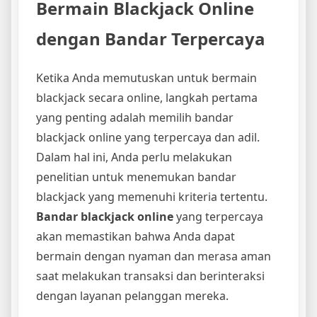
Bermain Blackjack Online
dengan Bandar Terpercaya
Ketika Anda memutuskan untuk bermain
blackjack secara online, langkah pertama
yang penting adalah memilih bandar
blackjack online yang terpercaya dan adil.
Dalam hal ini, Anda perlu melakukan
penelitian untuk menemukan bandar
blackjack yang memenuhi kriteria tertentu.
Bandar blackjack online
yang terpercaya
akan memastikan bahwa Anda dapat
bermain dengan nyaman dan merasa aman
saat melakukan transaksi dan berinteraksi
dengan layanan pelanggan mereka.