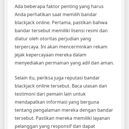
Ada beberapa faktor penting yang harus
Anda perhatikan saat memilih bandar
blackjack online. Pertama, pastikan bahwa
bandar tersebut memiliki lisensi resmi dan
diatur oleh otoritas perjudian yang
terpercaya. Ini akan mencerminkan rekam
jejak kepercayaan mereka dalam
menyediakan permainan yang adil dan aman.
Selain itu, periksa juga reputasi bandar
blackjack online tersebut. Baca ulasan dan
testimoni dari pemain lain untuk
mendapatkan informasi yang berguna
tentang pengalaman mereka dengan bandar
tersebut. Pastikan mereka memiliki layanan
pelanggan yang responsif dan dapat