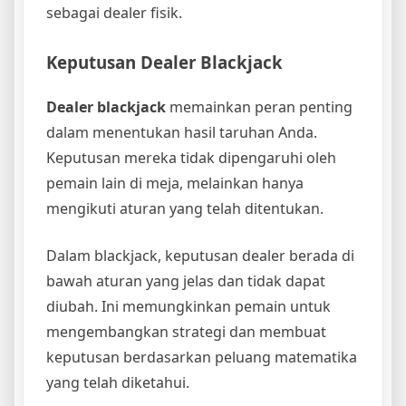
sebagai dealer fisik.
Keputusan Dealer Blackjack
Dealer blackjack
memainkan peran penting
dalam menentukan hasil taruhan Anda.
Keputusan mereka tidak dipengaruhi oleh
pemain lain di meja, melainkan hanya
mengikuti aturan yang telah ditentukan.
Dalam blackjack, keputusan dealer berada di
bawah aturan yang jelas dan tidak dapat
diubah. Ini memungkinkan pemain untuk
mengembangkan strategi dan membuat
keputusan berdasarkan peluang matematika
yang telah diketahui.