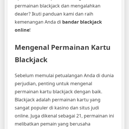
permainan blackjack dan mengalahkan
dealer? Ikuti panduan kami dan raih
kemenangan Anda di
bandar blackjack
online
!
Mengenal Permainan Kartu
Blackjack
Sebelum memulai petualangan Anda di dunia
perjudian, penting untuk mengenal
permainan kartu blackjack dengan baik.
Blackjack adalah permainan kartu yang
sangat populer di kasino dan situs judi
online. Juga dikenal sebagai 21, permainan ini
melibatkan pemain yang berusaha