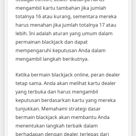
mengambil kartu tambahan jika jumlah
totalnya 16 atau kurang, sementara mereka
harus menahan jika jumlah totalnya 17 atau
lebih. Ini adalah aturan yang umum dalam
permainan blackjack dan dapat
mempengaruhi keputusan Anda dalam
mengambil langkah berikutnya.
Ketika bermain blackjack online, peran dealer
tetap sama. Anda akan melihat kartu dealer
yang terbuka dan harus mengambil
keputusan berdasarkan kartu yang mereka
tunjukkan. Memahami strategi dasar
bermain blackjack akan membantu Anda
menentukan langkah terbaik dalam
berhadapan dengan dealer, terlepas dari