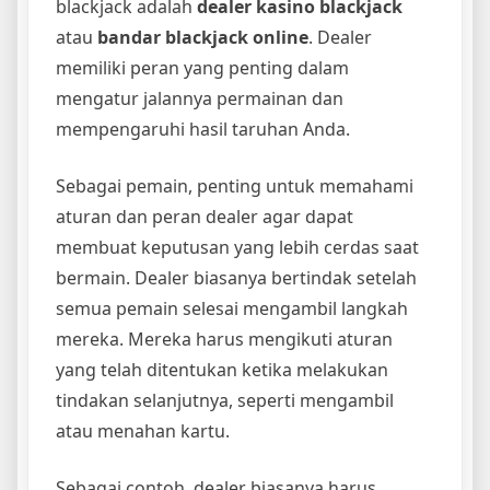
blackjack adalah
dealer kasino blackjack
atau
bandar blackjack online
. Dealer
memiliki peran yang penting dalam
mengatur jalannya permainan dan
mempengaruhi hasil taruhan Anda.
Sebagai pemain, penting untuk memahami
aturan dan peran dealer agar dapat
membuat keputusan yang lebih cerdas saat
bermain. Dealer biasanya bertindak setelah
semua pemain selesai mengambil langkah
mereka. Mereka harus mengikuti aturan
yang telah ditentukan ketika melakukan
tindakan selanjutnya, seperti mengambil
atau menahan kartu.
Sebagai contoh, dealer biasanya harus