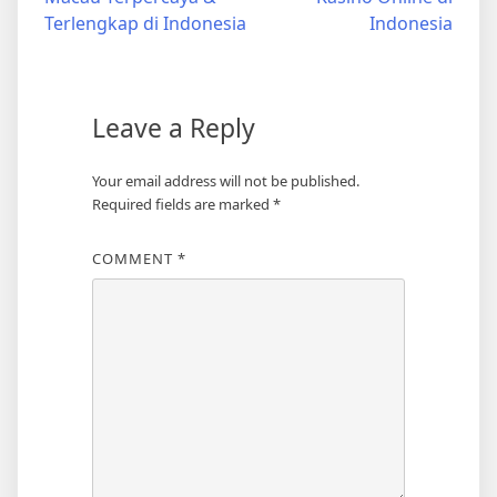
navigation
Terlengkap di Indonesia
Indonesia
Leave a Reply
Your email address will not be published.
Required fields are marked
*
COMMENT
*