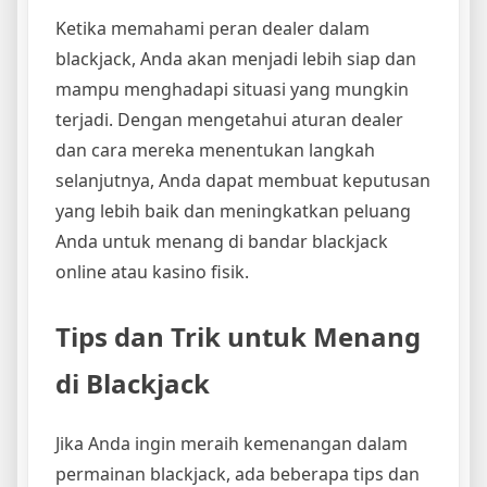
Ketika memahami peran dealer dalam
blackjack, Anda akan menjadi lebih siap dan
mampu menghadapi situasi yang mungkin
terjadi. Dengan mengetahui aturan dealer
dan cara mereka menentukan langkah
selanjutnya, Anda dapat membuat keputusan
yang lebih baik dan meningkatkan peluang
Anda untuk menang di bandar blackjack
online atau kasino fisik.
Tips dan Trik untuk Menang
di Blackjack
Jika Anda ingin meraih kemenangan dalam
permainan blackjack, ada beberapa tips dan