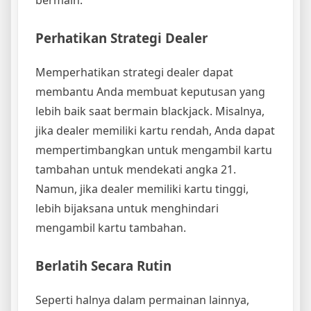
bermain.
Perhatikan Strategi Dealer
Memperhatikan strategi dealer dapat
membantu Anda membuat keputusan yang
lebih baik saat bermain blackjack. Misalnya,
jika dealer memiliki kartu rendah, Anda dapat
mempertimbangkan untuk mengambil kartu
tambahan untuk mendekati angka 21.
Namun, jika dealer memiliki kartu tinggi,
lebih bijaksana untuk menghindari
mengambil kartu tambahan.
Berlatih Secara Rutin
Seperti halnya dalam permainan lainnya,