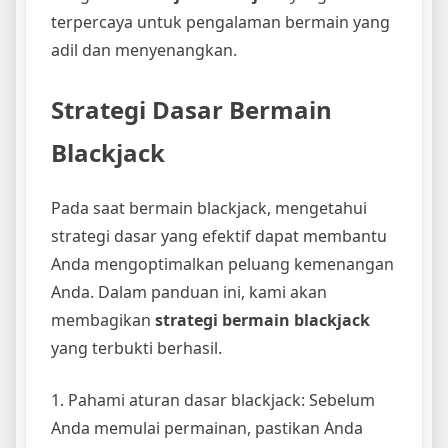
terpercaya untuk pengalaman bermain yang
adil dan menyenangkan.
Strategi Dasar Bermain
Blackjack
Pada saat bermain blackjack, mengetahui
strategi dasar yang efektif dapat membantu
Anda mengoptimalkan peluang kemenangan
Anda. Dalam panduan ini, kami akan
membagikan
strategi bermain blackjack
yang terbukti berhasil.
1. Pahami aturan dasar blackjack: Sebelum
Anda memulai permainan, pastikan Anda