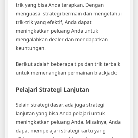
trik yang bisa Anda terapkan. Dengan
menguasai strategi bermain dan mengetahui
trik-trik yang efektif, Anda dapat
meningkatkan peluang Anda untuk
mengalahkan dealer dan mendapatkan
keuntungan.
Berikut adalah beberapa tips dan trik terbaik
untuk memenangkan permainan blackjack:
Pelajari Strategi Lanjutan
Selain strategi dasar, ada juga strategi
lanjutan yang bisa Anda pelajari untuk
meningkatkan peluang Anda. Misalnya, Anda
dapat mempelajari strategi kartu yang