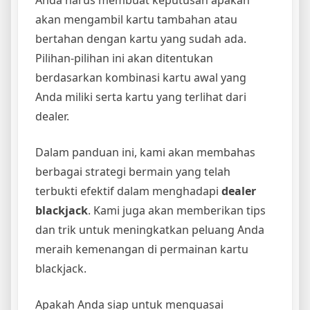
akan mengambil kartu tambahan atau
bertahan dengan kartu yang sudah ada.
Pilihan-pilihan ini akan ditentukan
berdasarkan kombinasi kartu awal yang
Anda miliki serta kartu yang terlihat dari
dealer.
Dalam panduan ini, kami akan membahas
berbagai strategi bermain yang telah
terbukti efektif dalam menghadapi
dealer
blackjack
. Kami juga akan memberikan tips
dan trik untuk meningkatkan peluang Anda
meraih kemenangan di permainan kartu
blackjack.
Apakah Anda siap untuk menguasai