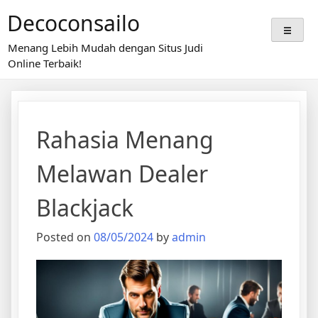
Skip
Decoconsailo
to
content
Menang Lebih Mudah dengan Situs Judi
Online Terbaik!
Rahasia Menang
Melawan Dealer
Blackjack
Posted on
08/05/2024
by
admin