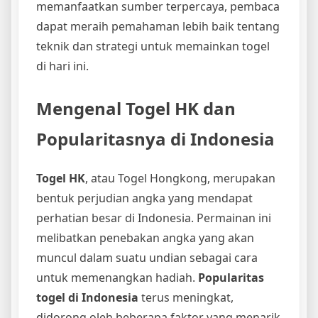
memanfaatkan sumber terpercaya, pembaca
dapat meraih pemahaman lebih baik tentang
teknik dan strategi untuk memainkan togel
di hari ini.
Mengenal Togel HK dan
Popularitasnya di Indonesia
Togel HK
, atau Togel Hongkong, merupakan
bentuk perjudian angka yang mendapat
perhatian besar di Indonesia. Permainan ini
melibatkan penebakan angka yang akan
muncul dalam suatu undian sebagai cara
untuk memenangkan hadiah.
Popularitas
togel di Indonesia
terus meningkat,
didorong oleh beberapa faktor yang menarik