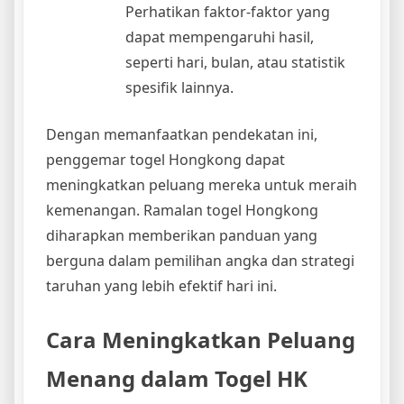
Perhatikan faktor-faktor yang
dapat mempengaruhi hasil,
seperti hari, bulan, atau statistik
spesifik lainnya.
Dengan memanfaatkan pendekatan ini,
penggemar togel Hongkong dapat
meningkatkan peluang mereka untuk meraih
kemenangan. Ramalan togel Hongkong
diharapkan memberikan panduan yang
berguna dalam pemilihan angka dan strategi
taruhan yang lebih efektif hari ini.
Cara Meningkatkan Peluang
Menang dalam Togel HK