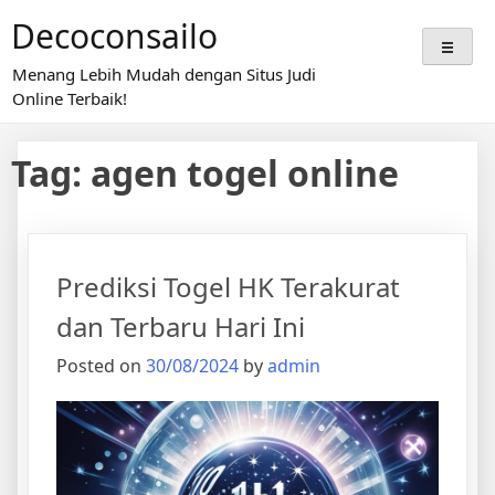
Skip
Decoconsailo
to
content
Menang Lebih Mudah dengan Situs Judi
Online Terbaik!
Tag:
agen togel online
Prediksi Togel HK Terakurat
dan Terbaru Hari Ini
Posted on
30/08/2024
by
admin