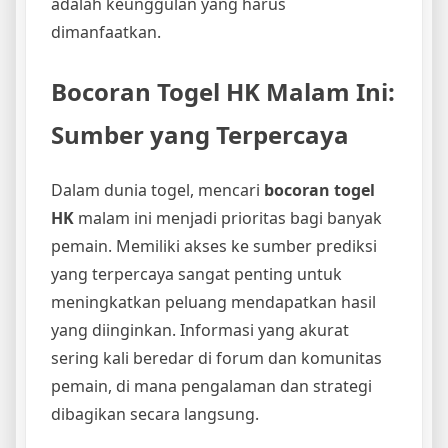
adalah keunggulan yang harus
dimanfaatkan.
Bocoran Togel HK Malam Ini:
Sumber yang Terpercaya
Dalam dunia togel, mencari
bocoran togel
HK
malam ini menjadi prioritas bagi banyak
pemain. Memiliki akses ke sumber prediksi
yang terpercaya sangat penting untuk
meningkatkan peluang mendapatkan hasil
yang diinginkan. Informasi yang akurat
sering kali beredar di forum dan komunitas
pemain, di mana pengalaman dan strategi
dibagikan secara langsung.