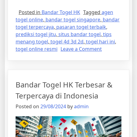
Posted in
Bandar Togel HK
Tagged
agen
togel online
,
bandar togel singapore
,
bandar
togel terpercaya
,
pasaran togel terbaik
,
prediksi togel jitu
,
situs bandar togel
,
tips
menang togel
,
togel 4d 3d 2d
,
togel hari ini
,
on
togel online resmi
Leave a Comment
Prediksi
Togel
HK
Terakurat
Bandar Togel HK Terbesar &
dan
Terbaru
Terpercaya di Indonesia
Hari
Posted on
29/08/2024
by
admin
Ini