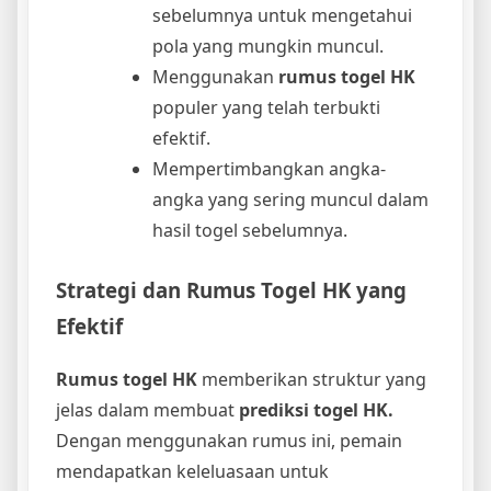
sebelumnya untuk mengetahui
pola yang mungkin muncul.
Menggunakan
rumus togel HK
populer yang telah terbukti
efektif.
Mempertimbangkan angka-
angka yang sering muncul dalam
hasil togel sebelumnya.
Strategi dan Rumus Togel HK yang
Efektif
Rumus togel HK
memberikan struktur yang
jelas dalam membuat
prediksi togel HK.
Dengan menggunakan rumus ini, pemain
mendapatkan keleluasaan untuk