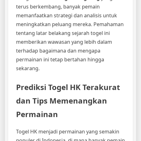
terus berkembang, banyak pemain
memanfaatkan strategi dan analisis untuk
meningkatkan peluang mereka. Pemahaman
tentang latar belakang sejarah togel ini
memberikan wawasan yang lebih dalam
terhadap bagaimana dan mengapa
permainan ini tetap bertahan hingga
sekarang.
Prediksi Togel HK Terakurat
dan Tips Memenangkan
Permainan
Togel HK menjadi permainan yang semakin
populer di Indonesia, di mana banyak pemain