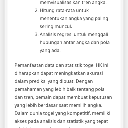
memvisualisasikan tren angka.
Hitung rata-rata untuk
menentukan angka yang paling
sering muncul.
Analisis regresi untuk menggali
hubungan antar angka dan pola
yang ada.
Pemanfaatan data dan statistik togel HK ini
diharapkan dapat meningkatkan akurasi
dalam prediksi yang dibuat. Dengan
pemahaman yang lebih baik tentang pola
dan tren, pemain dapat membuat keputusan
yang lebih berdasar saat memilih angka.
Dalam dunia togel yang kompetitif, memiliki
akses pada analisis dan statistik yang tepat