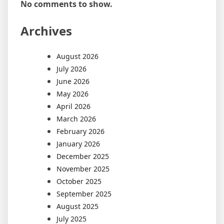
No comments to show.
Archives
August 2026
July 2026
June 2026
May 2026
April 2026
March 2026
February 2026
January 2026
December 2025
November 2025
October 2025
September 2025
August 2025
July 2025