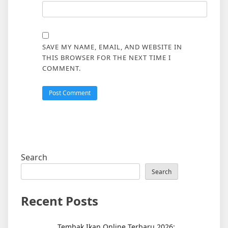
SAVE MY NAME, EMAIL, AND WEBSITE IN
THIS BROWSER FOR THE NEXT TIME I
COMMENT.
Search
Search
Recent Posts
Tembak Ikan Online Terbaru 2026: