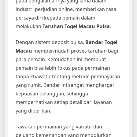
pada pengalamannya yang lama dalam
industri perjudian online, memberikan rasa
percaya diri kepada pemain dalam
melakukan
Taruhan Togel Macau Pulsa
.
Dengan sistem deposit pulsa,
Bandar Togel
Macau
mempermudah proses taruhan bagi
para pemain. Kemudahan ini membuat
pemain bisa lebih fokus pada permainan
tanpa khawatir tentang metode pembayaran
yang rumit. Bandar ini sangat menghargai
kepuasan pelanggan, sehingga
memperhatikan setiap detail dari layanan
yang diberikan.
Tawaran permainan yang variatif dan
peluang kemenangan yang menggiurkan