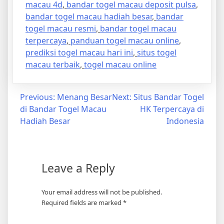
macau 4d
,
bandar togel macau deposit pulsa
,
bandar togel macau hadiah besar
,
bandar
togel macau resmi
,
bandar togel macau
terpercaya
,
panduan togel macau online
,
prediksi togel macau hari ini
,
situs togel
macau terbaik
,
togel macau online
Post
Previous:
Menang Besar
Next:
Situs Bandar Togel
di Bandar Togel Macau
HK Terpercaya di
navigation
Hadiah Besar
Indonesia
Leave a Reply
Your email address will not be published.
Required fields are marked
*