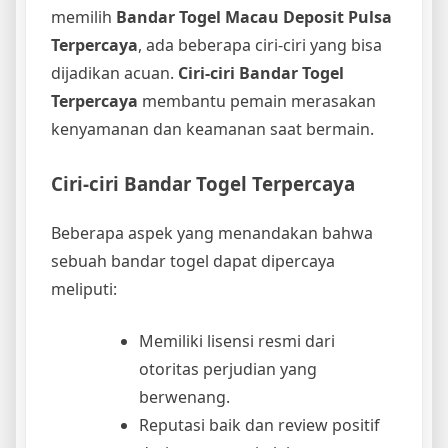
memilih
Bandar Togel Macau Deposit Pulsa
Terpercaya
, ada beberapa ciri-ciri yang bisa
dijadikan acuan.
Ciri-ciri Bandar Togel
Terpercaya
membantu pemain merasakan
kenyamanan dan keamanan saat bermain.
Ciri-ciri Bandar Togel Terpercaya
Beberapa aspek yang menandakan bahwa
sebuah bandar togel dapat dipercaya
meliputi:
Memiliki lisensi resmi dari
otoritas perjudian yang
berwenang.
Reputasi baik dan review positif