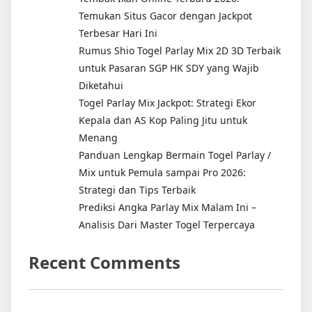
Temukan Situs Gacor dengan Jackpot
Terbesar Hari Ini
Rumus Shio Togel Parlay Mix 2D 3D Terbaik
untuk Pasaran SGP HK SDY yang Wajib
Diketahui
Togel Parlay Mix Jackpot: Strategi Ekor
Kepala dan AS Kop Paling Jitu untuk
Menang
Panduan Lengkap Bermain Togel Parlay /
Mix untuk Pemula sampai Pro 2026:
Strategi dan Tips Terbaik
Prediksi Angka Parlay Mix Malam Ini –
Analisis Dari Master Togel Terpercaya
Recent Comments