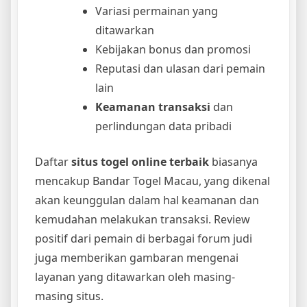
Variasi permainan yang
ditawarkan
Kebijakan bonus dan promosi
Reputasi dan ulasan dari pemain
lain
Keamanan transaksi
dan
perlindungan data pribadi
Daftar
situs togel online terbaik
biasanya
mencakup Bandar Togel Macau, yang dikenal
akan keunggulan dalam hal keamanan dan
kemudahan melakukan transaksi. Review
positif dari pemain di berbagai forum judi
juga memberikan gambaran mengenai
layanan yang ditawarkan oleh masing-
masing situs.