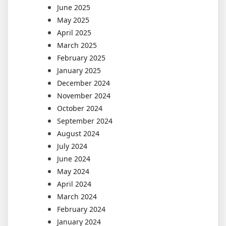
June 2025
May 2025
April 2025
March 2025
February 2025
January 2025
December 2024
November 2024
October 2024
September 2024
August 2024
July 2024
June 2024
May 2024
April 2024
March 2024
February 2024
January 2024